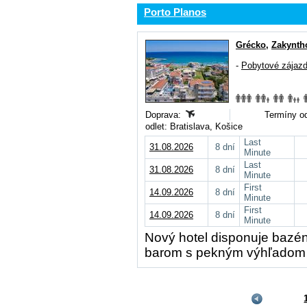
Porto Planos
Grécko
,
Zakynth
-
Pobytové zájaz
Doprava:
Termíny od
odlet: Bratislava, Košice
Last
31.08.2026
8 dní
Minute
Last
31.08.2026
8 dní
Minute
First
14.09.2026
8 dní
Minute
First
14.09.2026
8 dní
Minute
Nový hotel disponuje bazé
barom s pekným výhľadom 