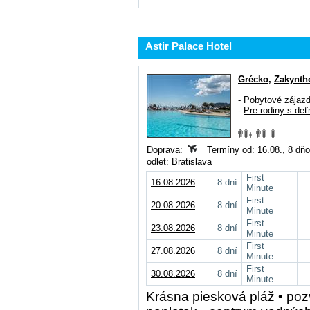
Astir Palace Hotel
Grécko
,
Zakynth
-
Pobytové zájaz
-
Pre rodiny s deť
Doprava:
Termíny od: 16.08., 8 dň
odlet: Bratislava
First
16.08.2026
8 dní
Minute
First
20.08.2026
8 dní
Minute
First
23.08.2026
8 dní
Minute
First
27.08.2026
8 dní
Minute
First
30.08.2026
8 dní
Minute
Krásna piesková pláž • poz