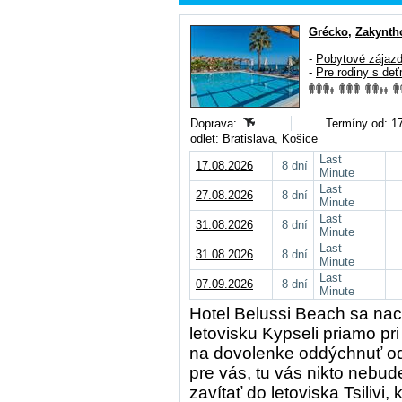
Grécko
,
Zakynth
-
Pobytové zájaz
-
Pre rodiny s deť
Doprava:
Termíny od: 1
odlet: Bratislava, Košice
Last
17.08.2026
8 dní
Minute
Last
27.08.2026
8 dní
Minute
Last
31.08.2026
8 dní
Minute
Last
31.08.2026
8 dní
Minute
Last
07.09.2026
8 dní
Minute
Hotel Belussi Beach sa na
letovisku Kypseli priamo pr
na dovolenke oddýchnuť od
pre vás, tu vás nikto nebu
zavítať do letoviska Tsilivi