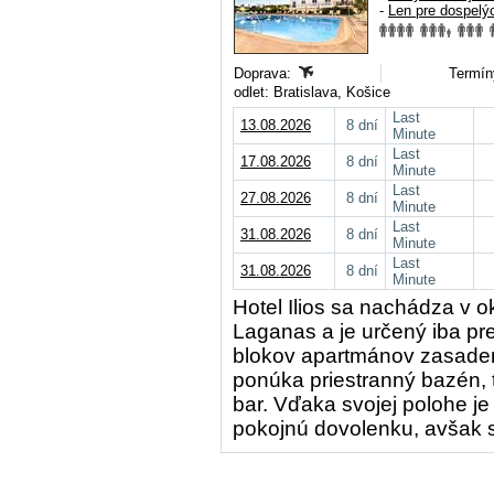
-
Len pre dospelý
Doprava:
Termín
odlet: Bratislava, Košice
Last
13.08.2026
8 dní
Minute
Last
17.08.2026
8 dní
Minute
Last
27.08.2026
8 dní
Minute
Last
31.08.2026
8 dní
Minute
Last
31.08.2026
8 dní
Minute
Hotel Ilios sa nachádza v o
Laganas a je určený iba pr
blokov apartmánov zasaden
ponúka priestranný bazén, 
bar. Vďaka svojej polohe je
pokojnú dovolenku, avšak s