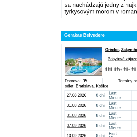
sa nachádzajú jedny z najk
tyrkysovým morom v romant
Gerakas Belvedere
Grécko
,
Zakynth
-
Pobytové zájaz
Doprava:
Termíny od
odlet: Bratislava, Košice
Last
27.08.2026
8 dní
Minute
Last
31.08.2026
8 dní
Minute
Last
31.08.2026
8 dní
Minute
Last
07.09.2026
8 dní
Minute
First
10.09.2026
8 dní