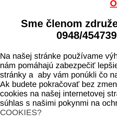
O
Sme členom zdru
0948/4547
Na našej stránke používame výh
nám pomáhajú zabezpečiť lepšie
stránky a aby vám ponúkli čo n
Ak budete pokračovať bez zmen
cookies na našej internetovej s
súhlas s našimi pokynmi na och
COOKIES?