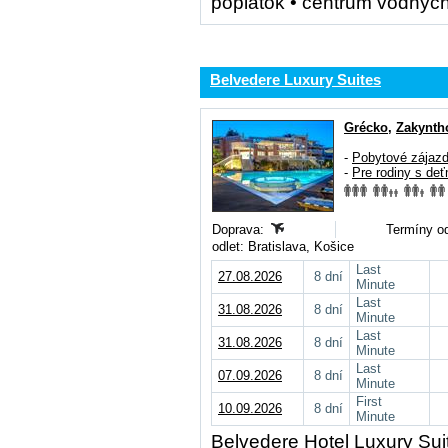
poplatok • centrum vodných
Belvedere Luxury Suites
Grécko
,
Zakynth
-
Pobytové zájaz
-
Pre rodiny s deť
Doprava:
Termíny od
odlet: Bratislava, Košice
Last
27.08.2026
8 dní
Minute
Last
31.08.2026
8 dní
Minute
Last
31.08.2026
8 dní
Minute
Last
07.09.2026
8 dní
Minute
First
10.09.2026
8 dní
Minute
Belvedere Hotel Luxury Suit