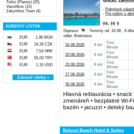
Grécko
,
Zakynth
Tsilivi (Planos) (25)
Vassilikos (15)
-
Pobytové zájaz
Zakynthos Town (4)
-
Pre rodiny s deť
KURZOVÝ LÍSTOK
Doprava:
Termíny od: 16.08., 8 dň
odlet: Bratislava
EUR
1,96 BGN
First
EUR
24,26 CZK
16.08.2026
8 dní
Minute
EUR
7,54 HRK
First
20.08.2026
8 dní
Minute
EUR
55,03 TRY
First
23.08.2026
8 dní
EUR
1,15 USD
Minute
First
27.08.2026
8 dní
Minute
Zobraziť všetky »
First
30.08.2026
8 dní
Minute
Hlavná reštaurácia • snack 
zmenáreň • bezplatné Wi-Fi 
bazén • jacuzzi • detský ba
Belussi Beach Hotel & Suites