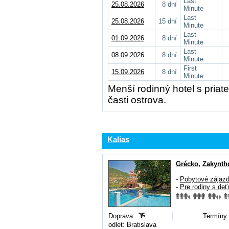
Last
25.08.2026
8 dní
Minute
Last
25.08.2026
15 dní
Minute
Last
01.09.2026
8 dní
Minute
Last
08.09.2026
8 dní
Minute
First
15.09.2026
8 dní
Minute
Menší rodinný hotel s priat
časti ostrova.
Kalias
Grécko
,
Zakynth
-
Pobytové zájaz
-
Pre rodiny s deť
Doprava:
Termíny 
odlet: Bratislava