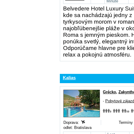
Minute
Belvedere Hotel Luxury Suite
kde sa nachádzajú jedny z 
tyrkysovým morom v romant
najobľúbenejšie pláže v oko
Roma s jemným pieskom. H
ponúka svetlý, elegantný in
Odporúčame hlavne pre klie
relax a pokojnú atmosféru.
Kalias
Grécko
,
Zakynth
-
Pobytové zájaz
Doprava:
Termíny 
odlet: Bratislava