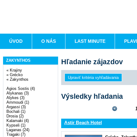
ÚVOD
O NÁS
LAST MINUTE
PLAV
Hľadanie zájazdov
ZAKYNTHOS
«
Krajiny
«
Grécko
«
Zakynthos
Agios Sostis (4)
Alykanas (3)
Výsledky hľadania
Alykes (3)
Ammoudi (1)
Argassi (3)
Bochali (1)
Drosia (2)
Kalamaki (4)
Astir Beach Hotel
Kypseli (1)
Laganas (24)
Tragaki (7)