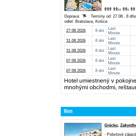
Doprava:
Termíny od: 27.08., 8 dň
odlet: Bratislava, Košice
Last
27.08.2026
8 dní
Minute
Last
31.08.2026
8 dní
Minute
Last
31.08.2026
8 dní
Minute
Last
07.09.2026
8 dní
Minute
Last
07.09.2026
8 dní
Minute
Hotel umiestnený v pokojne
mnohými obchodmi, reštaur
Ilios
Grécko
,
Zakynth
-
Pobytové zájaz