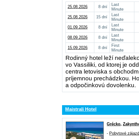
Last
25.08.2026
8 dní
Minute
Last
25.08.2026
15 dní
Minute
Last
01.09.2026
8 dní
Minute
Last
08.09.2026
8 dní
Minute
First
15.09.2026
8 dní
Minute
Rodinný hotel leží neďalek
vo Vassiliki, od ktorej je 
centra letoviska s obchodmi
príjemnou prechádzkou. Ho
a odpočinkovú dovolenku.
Maistrali Hotel
Grécko
,
Zakynth
-
Pobytové zájaz