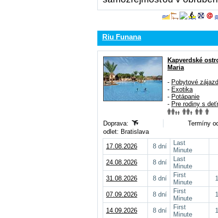
Riu Funana
Kapverdské ostr
Maria
-
Pobytové zájaz
-
Exotika
-
Potápanie
-
Pre rodiny s deť
Doprava:
Termíny od
odlet: Bratislava
Last
17.08.2026
8 dní
Minute
Last
24.08.2026
8 dní
Minute
First
31.08.2026
8 dní
Minute
First
07.09.2026
8 dní
Minute
First
14.09.2026
8 dní
Minute