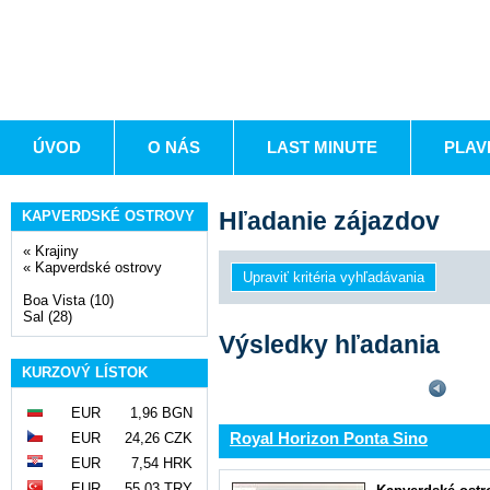
ÚVOD
O NÁS
LAST MINUTE
PLAV
Hľadanie zájazdov
KAPVERDSKÉ OSTROVY
«
Krajiny
«
Kapverdské ostrovy
Boa Vista (10)
Sal (28)
Výsledky hľadania
KURZOVÝ LÍSTOK
EUR
1,96 BGN
Royal Horizon Ponta Sino
EUR
24,26 CZK
EUR
7,54 HRK
EUR
55,03 TRY