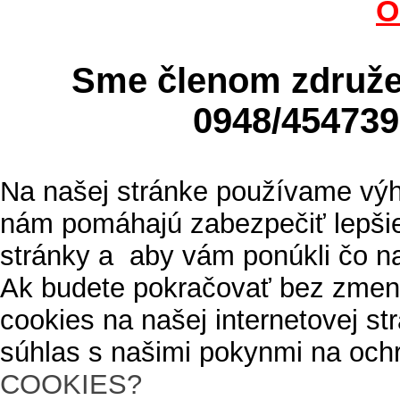
O
Sme členom zdru
0948/4547
Na našej stránke používame výh
nám pomáhajú zabezpečiť lepšie
stránky a aby vám ponúkli čo n
Ak budete pokračovať bez zmen
cookies na našej internetovej s
súhlas s našimi pokynmi na och
COOKIES?