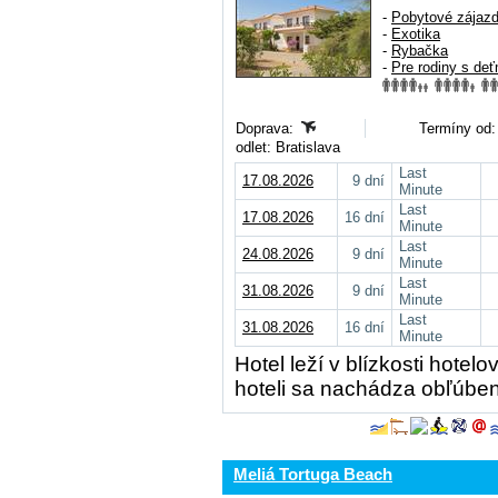
-
Pobytové zájaz
-
Exotika
-
Rybačka
-
Pre rodiny s deť
Doprava:
Termíny od:
odlet: Bratislava
Last
17.08.2026
9 dní
Minute
Last
17.08.2026
16 dní
Minute
Last
24.08.2026
9 dní
Minute
Last
31.08.2026
9 dní
Minute
Last
31.08.2026
16 dní
Minute
Hotel leží v blízkosti hotel
hoteli sa nachádza obľúben
Meliá Tortuga Beach