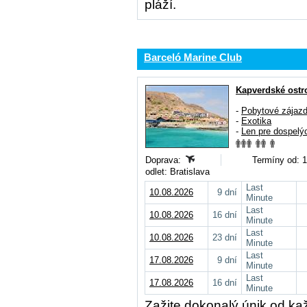
pláží.
Barceló Marine Club
Kapverdské ostr
-
Pobytové zájaz
-
Exotika
-
Len pre dospelý
Doprava:
Termíny od: 1
odlet: Bratislava
Last
10.08.2026
9 dní
Minute
Last
10.08.2026
16 dní
Minute
Last
10.08.2026
23 dní
Minute
Last
17.08.2026
9 dní
Minute
Last
17.08.2026
16 dní
Minute
Zažite dokonalý únik od k