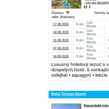
-
Len pre dospelý
Doprava:
Termíny od
odlet: Bratislava
Last
17.08.2026
8 dní
Minute
Last
24.08.2026
8 dní
Minute
First
31.08.2026
8 dní
Minute
First
07.09.2026
8 dní
Minute
First
14.09.2026
8 dní
Minute
Luxusný hotelový rezort s v
dospelých hostí. 5 vonkajš
volejbal • aquagym • lekci
Meliá Tortuga Beach
Kapverdské ostr