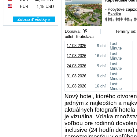
Kapverdské ostr
EUR
1,15 USD
-
Pobytové zájaz
-
Exotika
Zobraziť všetky »
Doprava:
Termíny od:
odlet: Bratislava
Last
17.08.2026
9 dní
Minute
Last
17.08.2026
16 dní
Minute
Last
24.08.2026
9 dní
Minute
Last
31.08.2026
9 dní
Minute
Last
31.08.2026
16 dní
Minute
Nový hotel, ktorého otvore
jedným z najlepších a najk
aktuálnych fotografií hotel
je vizuálna. Vďaka množstv
voľbou pre rodinnú dovolenk
inclusive (24 hodín denne) 
samozrejmosťou v obľúbenej