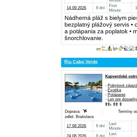
Minute
First
14.09.2026
8 dní
Minute
Nádherná pláž s bielym pie
bezplatný plážový servis •
a potápania za poplatok • m
šnorchlovanie.
Riu Cabo Verde
Kapverdské ostr
-
Pobytové zájaz
-
Exotika
-
Potápanie
-
Len pre dospelý
Doprava:
Termíny od
odlet: Bratislava
Last
17.08.2026
8 dní
Minute
Last
24.08.2026
8 dní