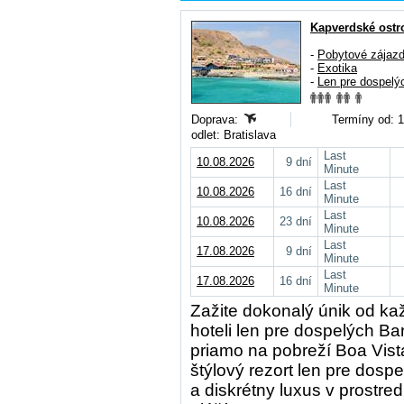
Kapverdské ostr
-
Pobytové zájaz
-
Exotika
-
Len pre dospelý
Doprava:
Termíny od: 1
odlet: Bratislava
Last
10.08.2026
9 dní
Minute
Last
10.08.2026
16 dní
Minute
Last
10.08.2026
23 dní
Minute
Last
17.08.2026
9 dní
Minute
Last
17.08.2026
16 dní
Minute
Zažite dokonalý únik od k
hoteli len pre dospelých
Bar
priamo na pobreží Boa Vist
štýlový rezort len pre dos
a diskrétny luxus v prostre