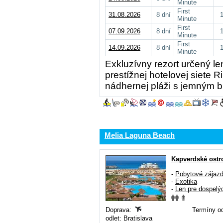
Minute
First
31.08.2026
8 dní
Minute
First
07.09.2026
8 dní
Minute
First
14.09.2026
8 dní
Minute
Exkluzívny rezort určený le
prestížnej hotelovej siete 
nádhernej pláži s jemným b
Melia Laguna Beach
Kapverdské ostr
-
Pobytové zájaz
-
Exotika
-
Len pre dospelý
Doprava:
Termíny od
odlet: Bratislava