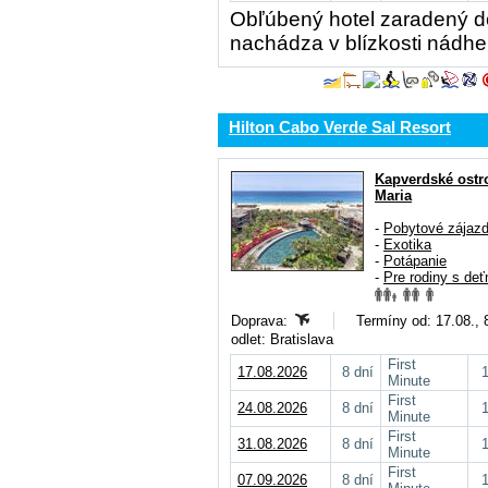
Obľúbený hotel zaradený do 
nachádza v blízkosti nádhe
Hilton Cabo Verde Sal Resort
Kapverdské ostr
Maria
-
Pobytové zájaz
-
Exotika
-
Potápanie
-
Pre rodiny s deť
Doprava:
Termíny od: 17.08., 
odlet: Bratislava
First
17.08.2026
8 dní
Minute
First
24.08.2026
8 dní
Minute
First
31.08.2026
8 dní
Minute
First
07.09.2026
8 dní