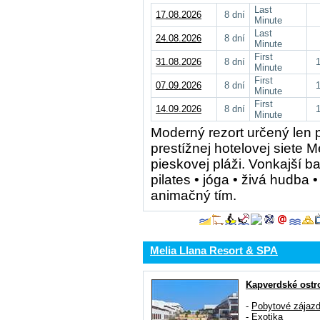
Last
17.08.2026
8 dní
Minute
Last
24.08.2026
8 dní
Minute
First
31.08.2026
8 dní
Minute
First
07.09.2026
8 dní
Minute
First
14.09.2026
8 dní
Minute
Moderný rezort určený len 
prestížnej hotelovej siete 
pieskovej pláži. Vonkajší b
pilates • jóga • živá hudba
animačný tím.
Melia Llana Resort & SPA
Kapverdské ostr
-
Pobytové zájaz
-
Exotika