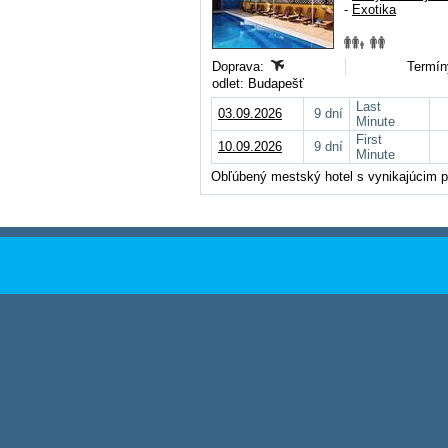
-
Exotika
Doprava:
Termín
odlet: Budapešť
Last
03.09.2026
9 dní
Minute
First
10.09.2026
9 dní
Minute
Obľúbený mestský hotel s vynikajúcim p