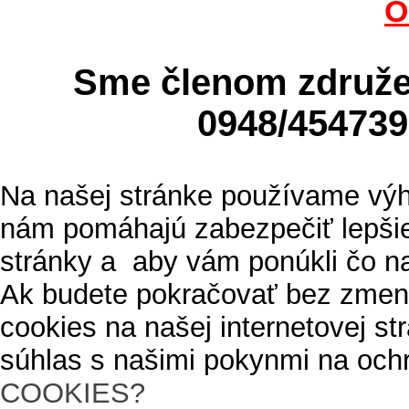
O
Sme členom zdru
0948/4547
Na našej stránke používame výh
nám pomáhajú zabezpečiť lepšie
stránky a aby vám ponúkli čo n
Ak budete pokračovať bez zmen
cookies na našej internetovej s
súhlas s našimi pokynmi na och
COOKIES?