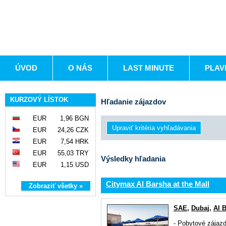
ÚVOD
O NÁS
LAST MINUTE
PLAV
KURZOVÝ LÍSTOK
Hľadanie zájazdov
EUR
1,96 BGN
EUR
24,26 CZK
EUR
7,54 HRK
EUR
55,03 TRY
Výsledky hľadania
EUR
1,15 USD
Citymax Al Barsha at the Mall
Zobraziť všetky »
SAE
,
Dubaj
,
Al 
-
Pobytové zájaz