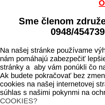
O
Sme členom zdru
0948/4547
Na našej stránke používame výh
nám pomáhajú zabezpečiť lepšie
stránky a aby vám ponúkli čo n
Ak budete pokračovať bez zmen
cookies na našej internetovej s
súhlas s našimi pokynmi na och
COOKIES?