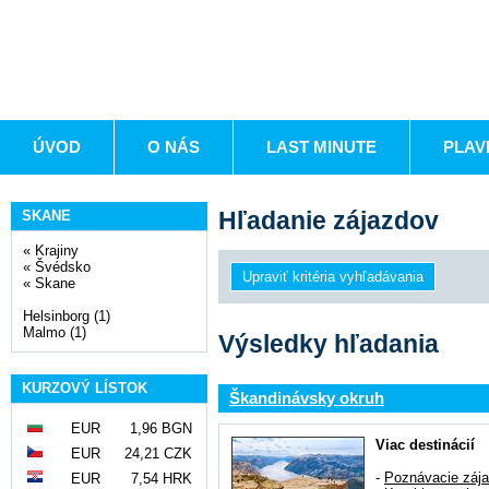
ÚVOD
O NÁS
LAST MINUTE
PLAV
Hľadanie zájazdov
SKANE
«
Krajiny
«
Švédsko
«
Skane
Helsinborg (1)
Malmo (1)
Výsledky hľadania
KURZOVÝ LÍSTOK
Škandinávsky okruh
EUR
1,96 BGN
Viac destinácií
EUR
24,21 CZK
-
Poznávacie záj
EUR
7,54 HRK