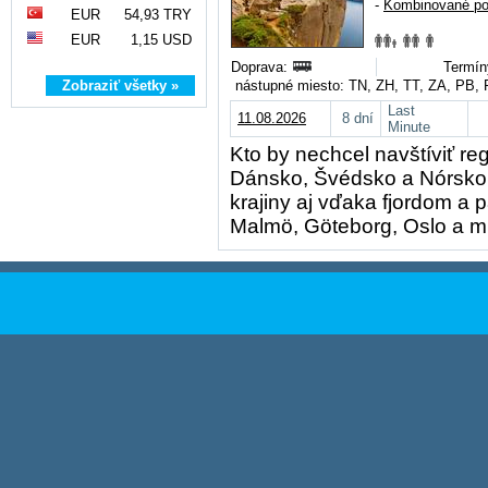
-
Kombinované po
EUR
54,93 TRY
EUR
1,15 USD
Doprava:
Termín
Zobraziť všetky »
nástupné miesto: TN, ZH, TT, ZA, PB,
Last
11.08.2026
8 dní
Minute
Kto by nechcel navštíviť re
Dánsko, Švédsko a Nórsko 
krajiny aj vďaka fjordom a
Malmö, Göteborg, Oslo a m