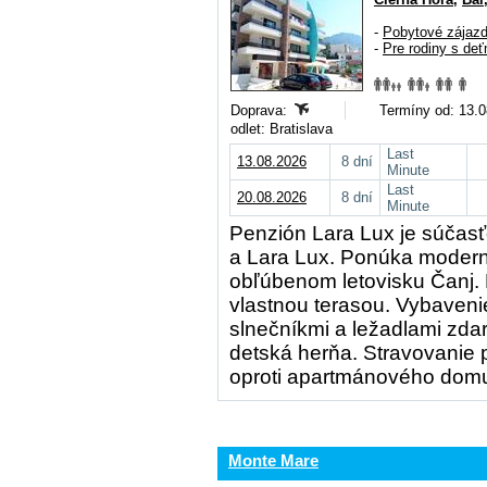
-
Pobytové zájaz
-
Pre rodiny s deť
Doprava:
Termíny od: 13.0
odlet: Bratislava
Last
13.08.2026
8 dní
Minute
Last
20.08.2026
8 dní
Minute
Penzión Lara Lux je súča
a Lara Lux. Ponúka moderné
obľúbenom letovisku Čanj. 
vlastnou terasou. Vybaveni
slnečníkmi a ležadlami zda
detská herňa. Stravovanie p
oproti apartmánového domu
Monte Mare