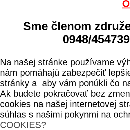
O
Sme členom zdru
0948/4547
Na našej stránke používame výh
nám pomáhajú zabezpečiť lepšie
stránky a aby vám ponúkli čo n
Ak budete pokračovať bez zmen
cookies na našej internetovej s
súhlas s našimi pokynmi na och
COOKIES?