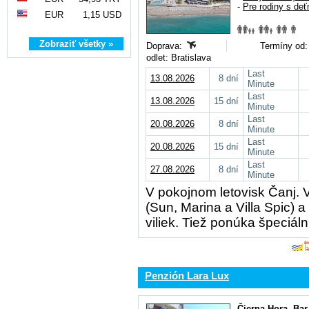
-
Pre rodiny s deť
EUR
1,15 USD
Zobraziť všetky »
Doprava:
Termíny od:
odlet: Bratislava
Last
13.08.2026
8 dní
Minute
Last
13.08.2026
15 dní
Minute
Last
20.08.2026
8 dní
Minute
Last
20.08.2026
15 dní
Minute
Last
27.08.2026
8 dní
Minute
V pokojnom letovisk Čanj. V
(Sun, Marina a Villa Spic) 
viliek. Tiež ponúka špeciál
Penzión Lara Lux
Čierna Hora
,
Bar