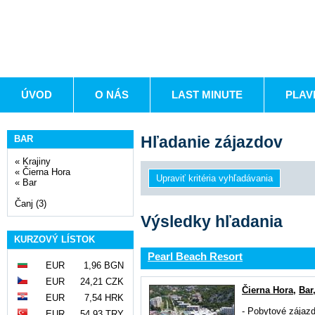
ÚVOD
O NÁS
LAST MINUTE
PLAV
Hľadanie zájazdov
BAR
«
Krajiny
«
Čierna Hora
«
Bar
Čanj (3)
Výsledky hľadania
KURZOVÝ LÍSTOK
Pearl Beach Resort
EUR
1,96 BGN
EUR
24,21 CZK
Čierna Hora
,
Bar
EUR
7,54 HRK
-
Pobytové zájaz
EUR
54,93 TRY