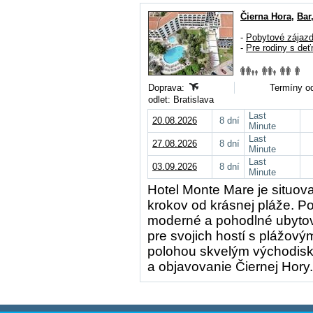
Čierna Hora
,
Bar
-
Pobytové zájaz
-
Pre rodiny s deť
Doprava:
Termíny od
odlet: Bratislava
Last
20.08.2026
8 dní
Minute
Last
27.08.2026
8 dní
Minute
Last
03.09.2026
8 dní
Minute
Hotel Monte Mare je situova
krokov od krásnej pláže. P
moderné a pohodlné ubytov
pre svojich hostí s plážový
polohou skvelým východisk
a objavovanie Čiernej Hory.