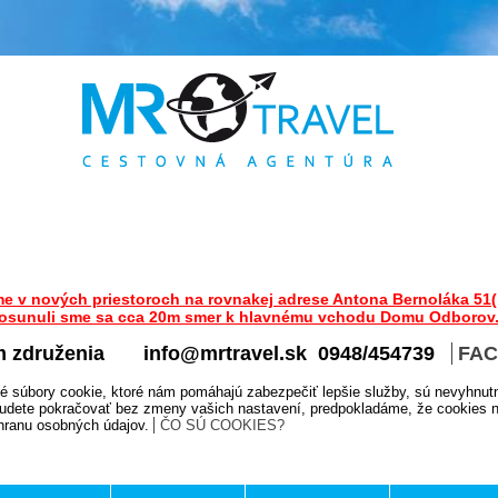
me v nových priestoroch na rovnakej adrese Antona Bernoláka 51(
osunuli sme sa cca 20m smer k hlavnému vchodu Domu Odborov
m združenia
info@mrtravel.sk 0948/454739
FA
é súbory cookie, ktoré nám pomáhajú zabezpečiť lepšie služby, sú nevyhnut
udete pokračovať bez zmeny vašich nastavení, predpokladáme, že cookies na
chranu osobných údajov.
ČO SÚ COOKIES?