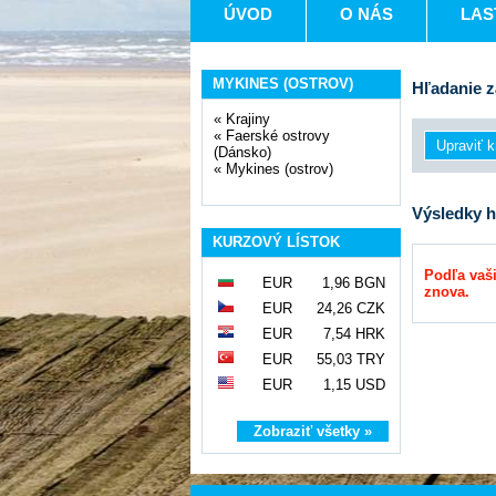
ÚVOD
O NÁS
LAS
MYKINES (OSTROV)
Hľadanie z
«
Krajiny
«
Faerské ostrovy
(Dánsko)
«
Mykines (ostrov)
Výsledky h
KURZOVÝ LÍSTOK
Podľa vaši
EUR
1,96 BGN
znova.
EUR
24,26 CZK
EUR
7,54 HRK
EUR
55,03 TRY
EUR
1,15 USD
Zobraziť všetky »