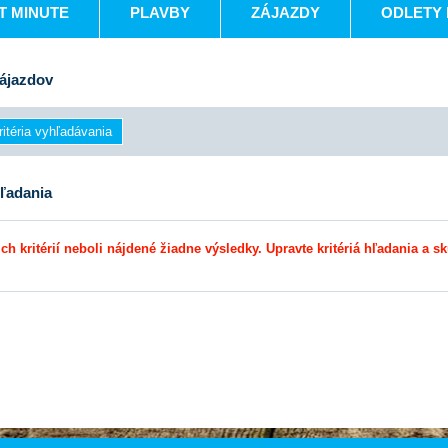
T MINUTE
PLAVBY
ZÁJAZDY
ODLETY 
ájazdov
ľadania
ch kritérií neboli nájdené žiadne výsledky. Upravte kritériá hľadania a sk