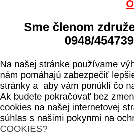
O
Sme členom zdru
0948/4547
Na našej stránke používame výh
nám pomáhajú zabezpečiť lepšie
stránky a aby vám ponúkli čo n
Ak budete pokračovať bez zmen
cookies na našej internetovej s
súhlas s našimi pokynmi na och
COOKIES?