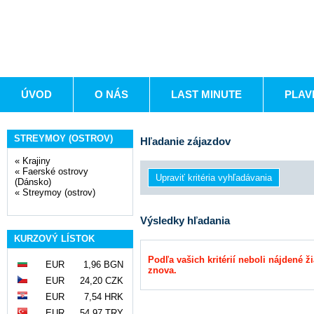
ÚVOD
O NÁS
LAST MINUTE
PLAV
STREYMOY (OSTROV)
Hľadanie zájazdov
«
Krajiny
«
Faerské ostrovy
(Dánsko)
«
Streymoy (ostrov)
Výsledky hľadania
KURZOVÝ LÍSTOK
Podľa vašich kritérií neboli nájdené ž
EUR
1,96 BGN
znova.
EUR
24,20 CZK
EUR
7,54 HRK
EUR
54,97 TRY