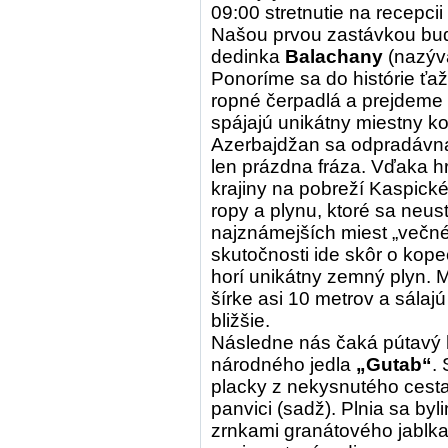
09:00 stretnutie na recepci
Našou prvou zastávkou bud
dedinka
Balachany
(nazýva
Ponoríme sa do histórie ťaž
ropné čerpadlá a prejdeme 
spájajú unikátny miestny kol
Azerbajdžan sa odpradáv
len prázdna fráza. Vďaka hr
krajiny na pobreží Kaspic
ropy a plynu, ktoré sa neu
najznámejších miest „večn
skutočnosti ide skôr o kop
horí unikátny zemný plyn. 
šírke asi 10 metrov a sálajú
bližšie.
Následne nás čaká pútavý
národného jedla
„Gutab“
.
placky z nekysnutého cesta
panvici (sadž). Plnia sa by
zrnkami granátového jablka