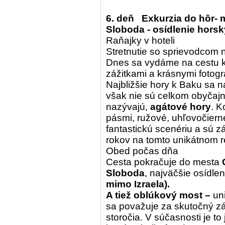
6. deň Exkurzia do hôr- 
Sloboda - osídlenie hors
Raňajky v hoteli
Stretnutie so sprievodcom n
Dnes sa vydáme na cestu k
zážitkami a krásnymi fotog
Najbližšie hory k Baku sa 
však nie sú celkom obyčaj
nazývajú,
agátové hory
. K
pásmi, ružové, uhľovočiern
fantastickú scenériu a sú
rokov na tomto unikátnom re
Obed počas dňa
Cesta pokračuje do mesta
Sloboda
, najväčšie osídle
mimo Izraela).
A tiež
oblúkový most
–
un
sa považuje za skutočný zá
storočia. V súčasnosti je t