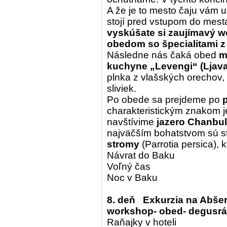
A že je to mesto čaju vám 
stojí pred vstupom do mest
vyskúšate si zaujímavý w
obedom so špecialitami z
Následne nás čaká obed
mi
kuchyne
„Levengi“
(Ljav
plnka z vlašských orechov,
sliviek.
Po obede sa prejdeme po
charakteristickým znakom 
navštívime
jazero Chanbu
najväčším bohatstvom sú s
stromy
(Parrotia persica), 
Návrat do Baku
Voľný čas
Noc v Baku
8. deň Exkurzia na Abše
workshop- obed- degusrá
Raňajky v hoteli