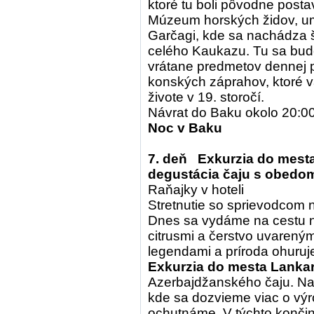
ktoré tu boli pôvodne posta
Múzeum horských židov, um
Garčagi, kde sa nachádza 
celého Kaukazu. Tu sa bude
vrátane predmetov dennej 
konských záprahov, ktoré v
živote v 19. storočí.
Návrat do Baku okolo 20:0
Noc v Baku
7. deň Exkurzia do mesta
degustácia čaju s obedo
Raňajky v hoteli
Stretnutie so sprievodcom n
Dnes sa vydáme na cestu n
citrusmi a čerstvo uvareným
legendami a príroda ohuruj
Exkurzia do mesta Lanka
Azerbajdžanského čaju. Na
kde sa dozvieme viac o výr
ochutnáme. V týchto končin