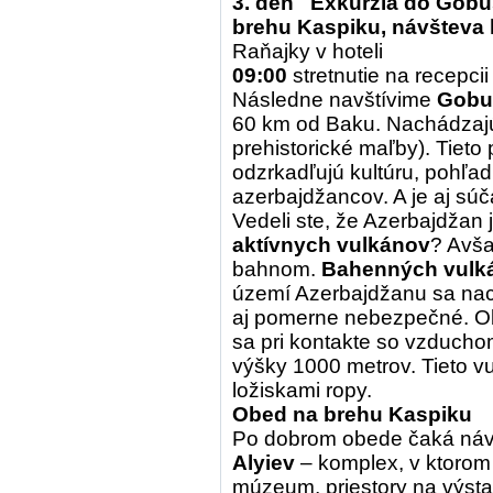
3. deň Exkurzia do Gobus
brehu Kaspiku, návšteva 
Raňajky v hoteli
09:00
stretnutie na recepci
Následne navštívime
Gobu
60 km od Baku. Nachádzaj
prehistorické maľby). Tieto
odzrkadľujú kultúru, pohľad
azerbajdžancov. A je aj s
Vedeli ste, že Azerbajdžan 
aktívnych vulkánov
? Avšak
bahnom.
Bahenných vulká
území Azerbajdžanu sa nach
aj pomerne nebezpečné. Ob
sa pri kontakte so vzduch
výšky 1000 metrov. Tieto 
ložiskami ropy.
Obed na brehu Kaspiku
Po dobrom obede čaká ná
Alyiev
– komplex, v ktoro
múzeum, priestory na výsta