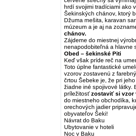
červené strechy sa vynímaj
hrdí svojimi tradíciami ako 
Šekinských chánov, ktorý b
Džuma mešita, karavan sara
múzeum a je aj na zoznam
chánov.
Zájdeme do miestnej výrobn
nenapodobiteľná a hlavne s
Obed – šekinské Piti
Keď však príde reč na umen
Toto úplne fantastické ume
vzorov zostavenú z farebný
črtou Šebeke je, že pri jeho
žiadne iné spojivové látky
príležitosť
zostaviť si vzor
do miestneho obchodíka, kd
orechových jadier pripravu
obyvateľov Šeki!
Návrat do Baku
Ubytovanie v hoteli
Noc v Baku