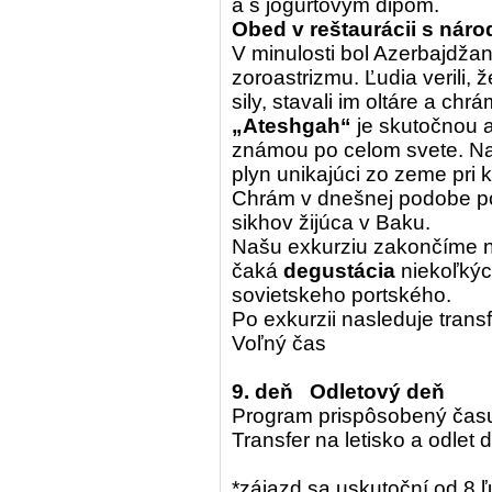
a s jogurtovým dipom.
Obed v reštaurácii s nár
V minulosti bol Azerbajdža
zoroastrizmu. Ľudia verili
sily, stavali im oltáre a chr
„Ateshgah“
je skutočnou a
známou po celom svete. Na
plyn unikajúci zo zeme pri 
Chrám v dnešnej podobe pos
sikhov žijúca v Baku.
Našu exkurziu zakončíme 
čaká
degustácia
niekoľkýc
sovietskeho portského.
Po exkurzii nasleduje transf
Voľný čas
9. deň Odletový deň
Program prispôsobený času
Transfer na letisko a odlet
*zájazd sa uskutoční od 8 ľ