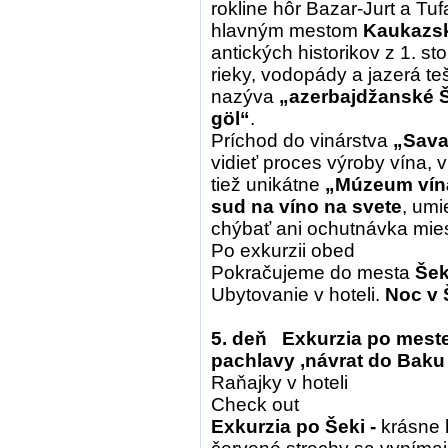
rokline hôr Bazar-Jurt a Tu
hlavným mestom
Kaukazsk
antických historikov z 1. s
rieky, vodopády a jazerá t
nazýva
„azerbajdžanské Š
göl“
.
Príchod do vinárstva
„Sava
vidieť proces výroby vína, 
tiež unikátne
„Múzeum vín
sud na víno na svete
, umi
chýbať ani ochutnávka mies
Po exkurzii obed
Pokračujeme do mesta
Šek
Ubytovanie v hoteli.
Noc v 
5. deň Exkurzia po meste
pachlavy ,návrat do Baku
Raňajky v hoteli
Check out
Exkurzia po Šeki -
krásne h