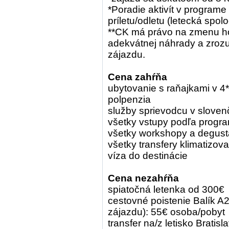
*Poradie aktivít v programe
príletu/odletu (letecká spo
**CK má právo na zmenu ho
adekvátnej náhrady a zroz
zájazdu.
Cena zahŕňa
ubytovanie s raňajkami v 4*
polpenzia
služby sprievodcu v sloven
všetky vstupy podľa progr
všetky workshopy a degust
všetky transfery klimatiz
víza do destinácie
Cena nezahŕňa
spiatočná letenka od 300€
cestovné poistenie Balík A2
zájazdu): 55€ osoba/pobyt
transfer na/z letisko Bratis