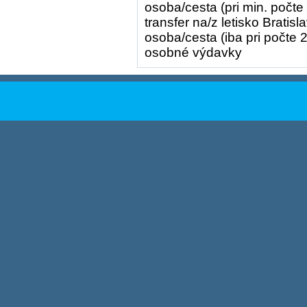
osoba/cesta (pri min. počt
transfer na/z letisko Bratis
osoba/cesta (iba pri počte
osobné výdavky