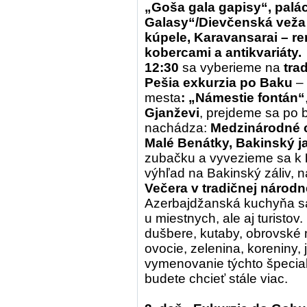
„Goša gala gapisy“, palá
Galasy“/Dievčenská veža 
kúpele, Karavansarai – r
kobercami a antikvariáty.
12:30
sa vyberieme na
tra
Pešia exkurzia po Baku
– 
mesta
:
„Námestie fontán“
Gjanževi
, prejdeme sa po b
nachádza:
Medzinárodné 
Malé Benátky, Bakinský j
zubačku a vyvezieme sa k
výhľad na Bakinský záliv, 
Večera v tradičnej národne
Azerbajdžanská kuchyňa sa
u miestnych, ale aj turistov.
dušbere, kutaby, obrovské 
ovocie, zelenina, koreniny, 
vymenovanie týchto špecial
budete chcieť stále viac.