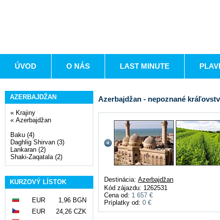
ÚVOD
O NÁS
LAST MINUTE
PLAV
AZERBAJDŽAN
Azerbajdžan - nepoznané kráľovstv
«
Krajiny
«
Azerbajdžan
Baku (4)
Daghlig Shirvan (3)
Lankaran (2)
Shaki-Zaqatala (2)
Destinácia:
Azerbajdžan
KURZOVÝ LÍSTOK
Kód zájazdu: 1262531
Cena od:
1 657 €
EUR
1,96 BGN
Príplatky od:
0 €
EUR
24,26 CZK