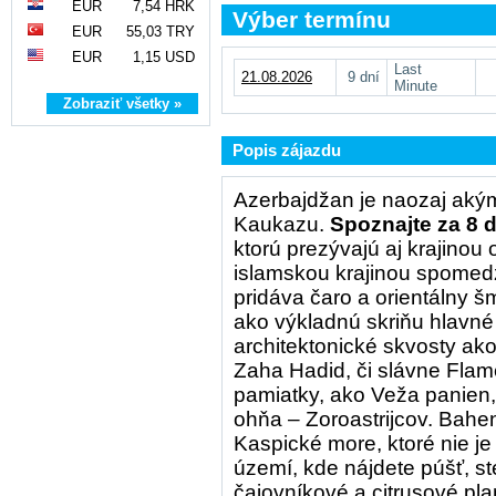
EUR
7,54 HRK
Výber termínu
EUR
55,03 TRY
EUR
1,15 USD
Last
21.08.2026
9 dní
Minute
Zobraziť všetky »
Popis zájazdu
Azerbajdžan je naozaj akým
Kaukazu.
Spoznajte za 8 d
ktorú prezývajú aj krajinou
islamskou krajinou spomed
pridáva čaro a orientálny 
ako výkladnú skriňu hlavné
architektonické skvosty ak
Zaha Hadid, či slávne Flam
pamiatky, ako Veža panien, 
ohňa – Zoroastrijcov. Bahe
Kaspické more, ktoré nie je
území, kde nájdete púšť, st
čajovníkové a citrusové p