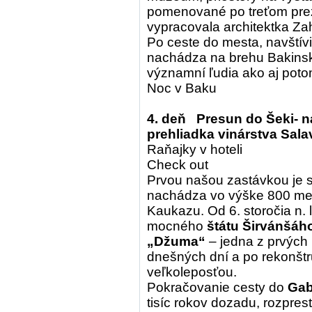
pomenované po treťom prezi
vypracovala architektka Zah
Po ceste do mesta, navští
nachádza na brehu Bakinsk
významní ľudia ako aj po
Noc v Baku
4. deň Presun do Šeki- 
prehliadka vinárstva Sala
Raňajky v hoteli
Check out
Prvou našou zastávkou je 
nachádza vo výške 800 met
Kaukazu. Od 6. storočia n.
mocného
štátu Širvánšáh
„Džuma“
– jedna z prvých
dnešných dní a po rekonštr
veľkoleposťou.
Pokračovanie cesty do
Gab
tisíc rokov dozadu, rozpres