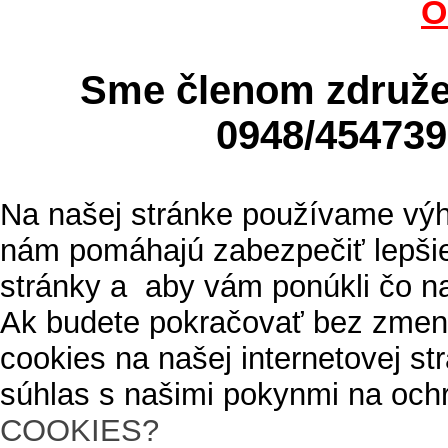
O
Sme členom zdru
0948/4547
Na našej stránke používame výh
nám pomáhajú zabezpečiť lepšie
stránky a aby vám ponúkli čo n
Ak budete pokračovať bez zmen
cookies na našej internetovej s
súhlas s našimi pokynmi na och
COOKIES?