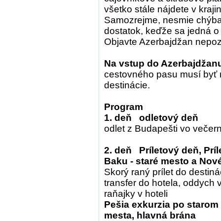
všetko stále nájdete v kraji
Samozrejme, nesmie chýbať
dostatok, keďže sa jedná 
Objavte Azerbajdžan nepozn
Na vstup do Azerbajdžanu
cestovného pasu musí byť 
destinácie.
Program
1. deň odletový deň
odlet z Budapešti vo večer
2. deň Príletový deň, Prí
Baku - staré mesto a Nové
Skorý raný prílet do destiná
transfer do hotela, oddych v
raňajky v hoteli
Pešia exkurzia po starom
mesta, hlavná brána