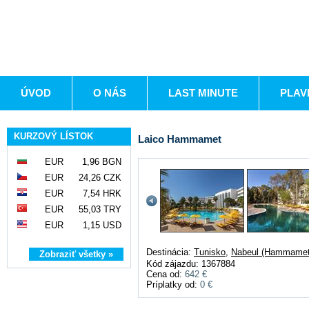
ÚVOD
O NÁS
LAST MINUTE
PLAV
KURZOVÝ LÍSTOK
Laico Hammamet
EUR
1,96 BGN
EUR
24,26 CZK
EUR
7,54 HRK
EUR
55,03 TRY
EUR
1,15 USD
Destinácia:
Tunisko
,
Nabeul (Hammamet
Zobraziť všetky »
Kód zájazdu: 1367884
Cena od:
642 €
Príplatky od:
0 €