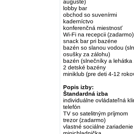
auguste)
lobby bar
obchod so suvenírmi
kaderníctvo
konferenčná miestnosť
Wi-Fi na recepcii (zadarmo)
snack bar pri bazéne
bazén so slanou vodou (sl
osušky za zálohu)
bazén (slnečníky a lehátka
2 detské bazény
miniklub (pre deti 4-12 roko
Popis izby:
Štandardná izba
individuálne ovládateľná kl
telefón
TV so satelitným príjmom
trezor (zadarmo)
vlastné sociálne zariadenie
minichladnička