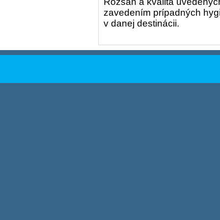
Rozsah a kvalita uvedených
zavedením prípadných hygie
v danej destinácii.