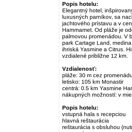
Popis hotelu:
Elegantný hotel, inšpirova
luxusných parníkov, sa na
jachtového prístavu a v cen
Hammamet. Od pláže je od
palmovou promenádou. V bl
park Cartage Land, medin
ihriská Yasmine a Citrus. 
vzdialené približne 12 km.
Vzdialenosť:
pláže: 30 m cez promenád
letisko: 105 km Monastir
centrá: 0.5 km Yasmine H
nákupných možností: v mie
Popis hotelu:
vstupná hala s recepciou
hlavná reštaurácia
reštaurácia s obsluhou (nutn