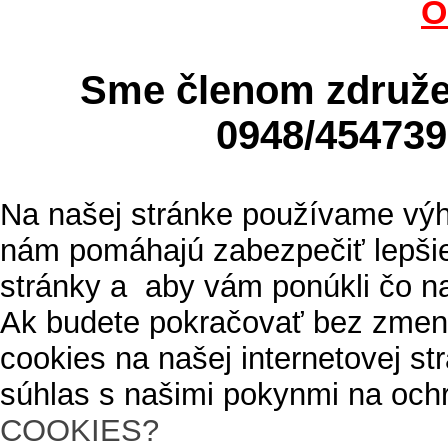
O
Sme členom zdru
0948/4547
Na našej stránke používame výh
nám pomáhajú zabezpečiť lepšie
stránky a aby vám ponúkli čo n
Ak budete pokračovať bez zmen
cookies na našej internetovej s
súhlas s našimi pokynmi na och
COOKIES?