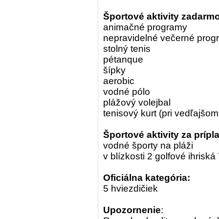
Športové aktivity zadarmo
animačné programy
nepravidelné večerné prog
stolný tenis
pétanque
šípky
aerobic
vodné pólo
plážový volejbal
tenisový kurt (pri vedľajšo
Športové aktivity za prípl
vodné športy na pláži
v blízkosti 2 golfové ihrisk
Oficiálna kategória:
5 hviezdičiek
Upozornenie
: