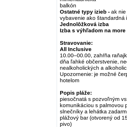
balkón
Ostatné typy izieb -
ak nie
vybavenie ako štandardná
Jednolôžková izba
Izba s výhľadom na more
Stravovanie:
All Inclusive
10.00–00.00, zahŕňa raňajk
dňa ľahké občerstvenie, 
nealkoholických a alkoholi
Upozornenie: je možné čer
hotelom
Popis pláže:
piesočnatá s pozvoľným v
komunikáciou s palmovou
slnečníky a lehátka zadarm
plážový bar (otvorený od 15
pivo)