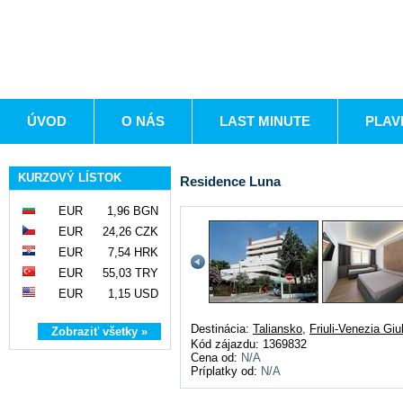
ÚVOD
O NÁS
LAST MINUTE
PLAV
KURZOVÝ LÍSTOK
Residence Luna
EUR
1,96 BGN
EUR
24,26 CZK
EUR
7,54 HRK
EUR
55,03 TRY
EUR
1,15 USD
Destinácia:
Taliansko
,
Friuli-Venezia Giu
Zobraziť všetky »
Kód zájazdu: 1369832
Cena od:
N/A
Príplatky od:
N/A