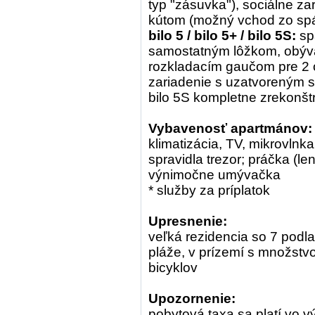
typ "zásuvka"), sociálne z
kútom (možný vchod zo spá
bilo 5 / bilo 5+ / bilo 5S:
sp
samostatným lôžkom, obýv
rozkladacím gaučom pre 2 o
zariadenie s uzatvoreným s
bilo 5S kompletne zrekonš
Vybavenosť apartmánov:
klimatizácia, TV, mikrovlnka, 
spravidla trezor; práčka (len 
výnimočne umývačka
* služby za príplatok
Upresnenie:
veľká rezidencia so 7 podla
pláže, v prízemí s množstv
bicyklov
Upozornenie:
pobytová taxa sa platí vo v