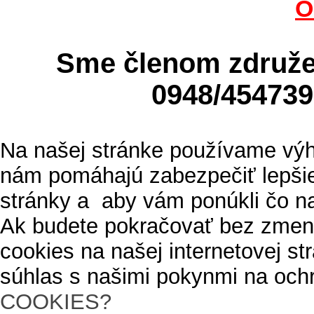
O
Sme členom zdru
0948/4547
Na našej stránke používame výh
nám pomáhajú zabezpečiť lepšie
stránky a aby vám ponúkli čo n
Ak budete pokračovať bez zmen
cookies na našej internetovej s
súhlas s našimi pokynmi na och
COOKIES?