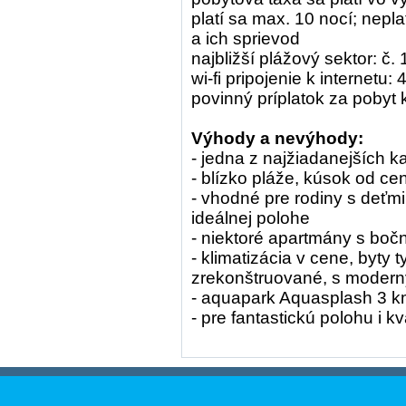
platí sa max. 10 nocí; nepl
a ich sprievod
najbližší plážový sektor: č. 
wi-fi pripojenie k internetu: 
povinný príplatok za pobyt kr
Výhody a nevýhody:
- jedna z najžiadanejších ka
- blízko pláže, kúsok od ce
- vhodné pre rodiny s deťmi
ideálnej polohe
- niektoré apartmány s bo
- klimatizácia v cene, byty 
zrekonštruované, s moder
- aquapark Aquasplash 3 
- pre fantastickú polohu i 