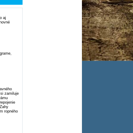
o aj
chovné
ograme,
lavného
si zamiluje
orámu
repojenie
 Zahy
um ropného