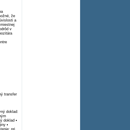
na
možné, že
vislosti a
 miestnej
odrôd v
ozitára
entre
ý transfer
vný doklad:
tným
ý doklad •
iny •
enie: pri