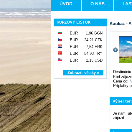
ÚVOD
O NÁS
LAS
KURZOVÝ LÍSTOK
Kaukaz - 
EUR
1,96 BGN
EUR
24,21 CZK
EUR
7,54 HRK
EUR
54,93 TRY
EUR
1,15 USD
Destinácia
Zobraziť všetky »
Kód zájaz
Cena od:
N
Príplatky 
Výber ter
Je nám ľút
zájazd.