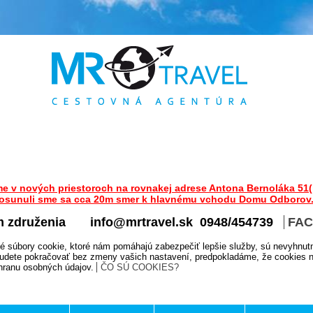
me v nových priestoroch na rovnakej adrese Antona Bernoláka 51(
osunuli sme sa cca 20m smer k hlavnému vchodu Domu Odborov
m združenia
info@mrtravel.sk 0948/454739
FA
é súbory cookie, ktoré nám pomáhajú zabezpečiť lepšie služby, sú nevyhnut
udete pokračovať bez zmeny vašich nastavení, predpokladáme, že cookies na
chranu osobných údajov.
ČO SÚ COOKIES?