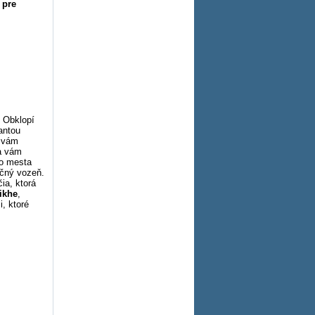
 pre
. Obklopí
antou
a vám
sa vám
do mesta
ičný vozeň.
ia, ktorá
ikhe
,
, ktoré