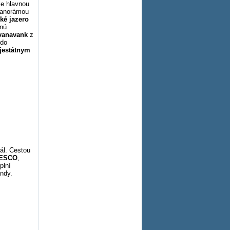
je hlavnou
 panorámou
ké jazero
ľnú
vanavank
z
 do
jestátnym
ál. Cestou
ESCO
,
plní
ndy.