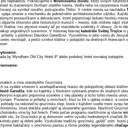
 pre nepriateľov. Pokračujeme k
Mileniovému mostu
, ktorý svojím futurist
ntrast ku kamenným štvrtiam starého mesta. Vedľa neho sa rozprestiera mod
žovaný za symbol nového, pulzujúceho Tbilisi. V centre mesta sa nachádza
rý spája umenie a mechaniku do jedinečného architektonického zážitku. Každú
atúrnymi postavičkami a dekoráciami, ktoré pripomínajú bohatú históriu mest
a objavíte trhovisko plné historických kuriozít – miesto, kde môžete nájsť vše
h Stalina, cez plynové masky až po starodávne svietniky či obrazy. Je to id
nákup originálnych suvenírov. V miestnej hlavnej
katedrále Svätej Trojice
si p
e príbehy o pútnikovi Dávidovi Garedžovi. Vysvetlíme si jeho cestu do Jeruza
oniec nevstúpil, a prečo vznikol kláštor v polopúšti na dnešných hraniciach s
anom.
bytovanie:
mada by Wyndham Old City Hotel 4* alebo podobný hotel rovnakej kategórie
travovanie:
 skalách a vína starobylého Gruzínska
ch sa vydáte smerom k azerbajdžanskej hranici do polopúštnej oblasti klášto
David Garedža
, kde sú kaplnky s freskami vytesané priamo do skalných útes
dúhovými kopcami pripomína scenérie z inej planéty a ticho tohto miesta umoc
znam. Povieme si príbehy o mníchoch, ktorí tu žili v úplnej izolácii, a cesto
 pohľady na nekonečnú gruzínsku step, ktorá v každom svetle mení svoju farb
stronómiou, ktorá dokáže prekvapiť aj skúseného gurmána. Navštíviť Gruzíns
chutnávku vína by bol hriech. Preto počas programu navštívime aj slávne
vi
edeli ste, že Gruzínsko je aj domovom veľmi vysoko hodnotených značiek B
oholu patrí aj dobré jedlo. Vyskúšate tradičný gruzínsky „guláš“ ostri, hustú 
chýrené baklažány s orechovou pastou a rôzne podoby legendárneho
chačapu