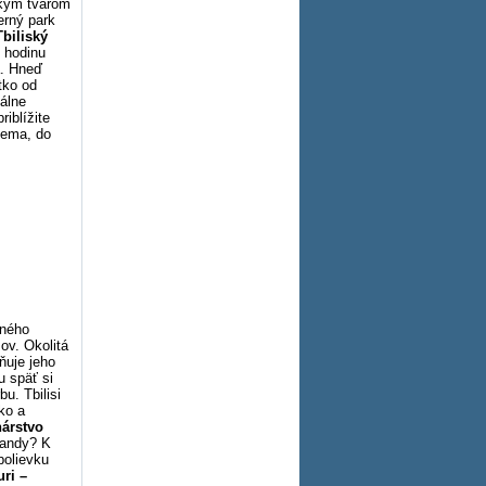
ickým tvarom
erný park
Tbiliský
 hodinu
a. Hneď
tko od
eálne
riblížite
lema, do
rného
ov. Okolitá
ňuje jeho
u späť si
u. Tbilisi
ko a
nárstvo
randy? K
polievku
ri –