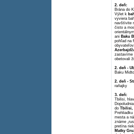
2. deň:
Brána do 
Výlet k
ba
vyviera ba
navštívite 
čisto a mo
orientálny
ani
Baku B
pohľad na f
obyvateľov.
Azerbajdž
zastavíme 
obetovali ž
2. deň - U
Baku Midto
2. deň - S
raňajky
3. deň:
Tbilisi, hl
Dopoludnia
do
Tbilisi
Prehliadku
mesta a ná
známe „rus
pretína rie
Matky Gruz