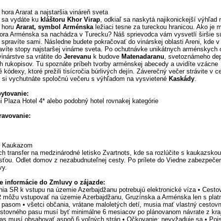
hora Ararat a najstaršia vináreň sveta
 sa vydáte ku
kláštoru Khor Virap
, odkiaľ sa naskytá najikonickejší výhľad 
 horu
Ararat, symbol Arménska
ležiaci tesne za tureckou hranicou. Ako je 
ora Arménska sa nachádza v Turecku? Náš sprievodca vám vysvetlí širšie sú
 spravíte sami. Následne budete pokračovať do vinárskej oblasti Areni, kde v
javíte stopy najstaršej vinárne sveta. Po ochutnávke unikátnych arménskych 
inárstve sa vrátite do
Jerevanu
k budove
Matenadaranu
, svetoznámeho dep
h rukopisov. Tu spoznáte príbeh tvorby arménskej abecedy a uvidíte vzácne
 kódexy, ktoré prežili tisícročia búrlivých dejín. Záverečný večer strávite v c
 si vychutnáte spoločnú večeru s výhľadom na vysvietené
Kaskády
.
bytovanie:
i Plaza Hotel 4* alebo podobný hotel rovnakej kategórie
travovanie:
s Kaukazom
ch transfer na medzinárodné letisko Zvartnots, kde sa rozlúčite s kaukazskou
sťou. Odlet domov z nezabudnuteľnej cesty. Po prílete do Viedne zabezpečen
vy.
e informácie do Zmluvy o zájazde:
nia SR k vstupu na územie Azerbajdžanu potrebujú elektronické víza • Cesto
 môžu vstupovať na územie Azerbajdžanu, Gruzínska a Arménska len s pla
pasom • všetci občania, vrátane maloletých detí, musia mať vlastný cestovn
estovného pasu musí byť minimálne 6 mesiacov po plánovanom návrate z kraj
as musí obsahovať aspoň 6 voľných strán • Očkovanie: nevyžaduje sa • Poist