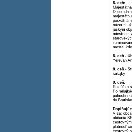
8. deň:
Majestátna 
Dopoludnia
majestátnu
posvätná h
názor si už
jaskyni ob
miestnom v
starovekýc
iluminované
mesta, kde
8. deň - U
Yerevan An
8. deň - S
raňajky
9. deň:
Rozlúčka 
Po raňajká
pohostinno
do Bratisla
Doplňujúc
Víza: obča
občania SR
cestovným 
platnosť c
cestovný p