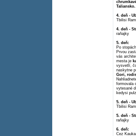
chrumkavéh
Taliansko.
4. deň - U
Tbilisi Ra
4. deň - S
raňajky
5. deň:
Po stopách 
Prvou zast
vás archit
mesta je
k
vysvetlí, 
naskytne p
Gori, rodi
Nahliadnete
formovala 
vytesané d
kedysi pulz
5. deň - U
Tbilisi Ra
5. deň - S
raňajky
6. deň:
Cez Kaukaz