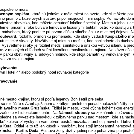
Kaspického mora
henným sopkám
, ktoré sú jedným z mála miest na svete, kde si môžete pozr
hno priamo z kužeľových sústav, pripomínajúcich mini sopky. Po návrate do 
miestne trhovisko, kde môžete ochutnať lokálne špeciality. Mesto a jeho ulic
derne, pričom široké bulváre lemované luxusnými butikmi ostro kontrastujú s
m nádychom, ktorý pocítite pri prvom dúšku silného čaju v miestnej čajovni. 
oulevard
, rozľahlú prímorskú promenádu, kde slaný vzduch
Kaspického mo
uturistické skvosty. Navštívite aj miestnu mešitu, kde nahliadnete do ducho
 Vysvetlíme si aký je rozdiel medzi sunitskou a šítskou vetvou islamu a preč
an
v mnohých ohľadoch veľmi liberálnou moslimskou krajinou. Na záver dňa 
v parku obetí vojny a ľudových hrdinov, kde stoja pamätníky venované tým, k
ivot za svoju krajinu.
bytovanie:
wn Hotel 4* alebo podobný hotel rovnakej kategórie
travovanie:
avné mesto krajiny, ktorú si podľa legendy Boh šetril pre seba
 sa rozlúčite s Azerbajdžanom a krátkym preletom ponad kaukazské štíty sa 
, hlavného mesta Gruzínska.
Tbilisi je mesto, ktoré dýcha bohémskou energi
 začnete v historickom centre. Na
Námestí slobody
sa zoznámite so živou a
sledne sa vyveziete lanovkou k zábavnému parku nad mestom, kde sa nach
ké“ koleso. Z výšky sa vám otvorí pestrá mozaika starého aj nového Tbilisi, 
ka Kura. Odtiaľ je to už len kúsok k hradbám, kde stojí impozantná nerezová
ínska – Kartlis Deda
. Postava ženy drží v jednej ruke pohár vína pre priate