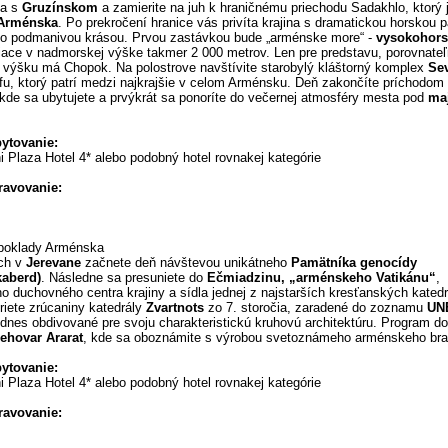
sa s
Gruzínskom
a zamierite na juh k hraničnému priechodu Sadakhlo, ktorý 
Arménska
. Po prekročení hranice vás privíta krajina s dramatickou horskou
no podmanivou krásou. Prvou zastávkou bude „arménske more“ -
vysokohors
žiace v nadmorskej výške takmer 2 000 metrov. Len pre predstavu, porovnate
výšku má Chopok. Na polostrove navštívite starobylý kláštorný komplex
Se
ufu, ktorý patrí medzi najkrajšie v celom Arménsku. Deň zakončíte príchodom
 kde sa ubytujete a prvýkrát sa ponoríte do večernej atmosféry mesta pod
ma
bytovanie:
i Plaza Hotel 4* alebo podobný hotel rovnakej kategórie
travovanie:
poklady Arménska
ch v
Jerevane
začnete deň návštevou unikátneho
Pamätníka genocídy
kaberd)
. Následne sa presuniete do
Ečmiadzinu, „arménskeho Vatikánu“
,
 duchovného centra krajiny a sídla jednej z najstarších kresťanských katedr
riete zrúcaniny katedrály
Zvartnots
zo 7. storočia, zaradené do zoznamu
UN
odnes obdivované pre svoju charakteristickú kruhovú architektúru. Program do
iehovar Ararat
, kde sa oboznámite s výrobou svetoznámeho arménskeho bra
bytovanie:
i Plaza Hotel 4* alebo podobný hotel rovnakej kategórie
travovanie: