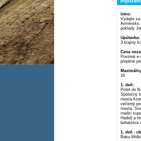
Impozant
Intro:
Vydajte sa
Arménsko. 
poklady Je
Upútavka:
3 krajiny k
Cena neza
Povinné e-
prepitné p
Maximálny
16
1. deň:
Prílet do 
Spoločný tr
mesta Azer
večerný po
mesta. Sve
medzi supe
Hadid) a h
bohatstva 
1. deň - u
Baku Midto