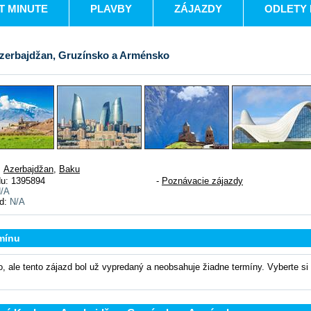
T MINUTE
PLAVBY
ZÁJAZDY
ODLETY 
Azerbajdžan, Gruzínsko a Arménsko
:
Azerbajdžan
,
Baku
du: 1395894
-
Poznávacie zájazdy
/A
od:
N/A
mínu
o, ale tento zájazd bol už vypredaný a neobsahuje žiadne termíny. Vyberte si