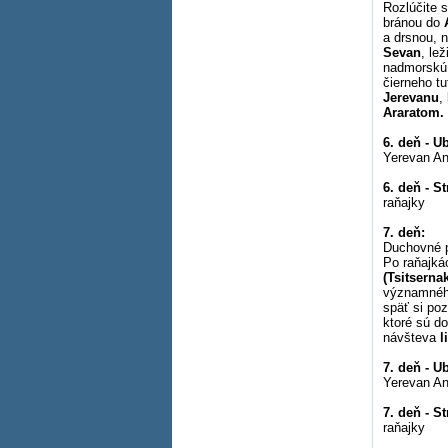
Rozlúčite 
bránou do
a drsnou, 
Sevan
, le
nadmorskú 
čierneho t
Jerevanu
,
Araratom.
6. deň - U
Yerevan An
6. deň - S
raňajky
7. deň:
Duchovné 
Po raňajká
(Tsitserna
významného
späť si poz
ktoré sú d
návšteva
l
7. deň - U
Yerevan An
7. deň - S
raňajky