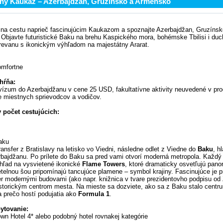
ný Kaukaz – Azerbajdžan, Gruzínsko a Arménsko
 na cestu naprieč fascinujúcim Kaukazom a spoznajte Azerbajdžan, Gruzínsk
Objavte futuristické Baku na brehu Kaspického mora, bohémske Tbilisi i du
revanu s ikonickým výhľadom na majestátny Ararat.
omfortne
hŕňa:
vízum do Azerbajdžanu v cene 25 USD, fakultatívne aktivity neuvedené v pr
re miestnych sprievodcov a vodičov.
 počet cestujúcich:
Baku
ansfer z Bratislavy na letisko vo Viedni, následne odlet z Viedne do
Baku
, h
bajdžanu. Po prílete do Baku sa pred vami otvorí moderná metropola. Každý 
hľad na vysvietené ikonické
Flame Towers
, ktoré dramaticky osvetľujú pan
telnou šou pripomínajú tancujúce plamene – symbol krajiny. Fascinujúce je p
r modernými budovami (ako napr. knižnica v tvare prezidentovho podpisu od
istorickým centrom mesta. Na mieste sa dozviete, ako sa z Baku stalo centr
a prečo hostí podujatia ako
Formula 1
.
bytovanie:
wn Hotel 4* alebo podobný hotel rovnakej kategórie