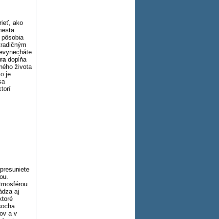
ieť, ako
mesta
e pôsobia
 tradičným
Nevynecháte
ra
dopĺňa
vného života
o je
sa
torí
presuniete
ou.
tmosférou
ádza aj
ktoré
 socha
ľov a v