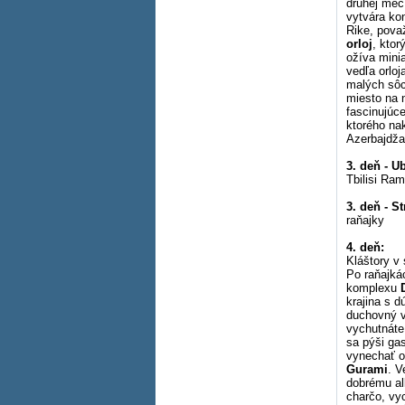
druhej meč
vytvára ko
Rike, pova
orloj
, kto
ožíva mini
vedľa orloj
malých sôc
miesto na 
fascinujúc
ktorého nak
Azerbajdž
3. deň - U
Tbilisi Ra
3. deň - S
raňajky
4. deň:
Kláštory v
Po raňajká
komplexu
krajina s 
duchovný vý
vychutnáte
sa pýši ga
vynechať o
Gurami
. V
dobrému alk
charčo, vy