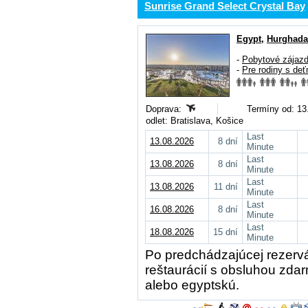
Sunrise Grand Select Crystal Bay
Egypt
,
Hurghada
-
Pobytové zájaz
-
Pre rodiny s deť
Doprava:
Termíny od: 13.
odlet: Bratislava, Košice
Last
13.08.2026
8 dní
Minute
Last
13.08.2026
8 dní
Minute
Last
13.08.2026
11 dní
Minute
Last
16.08.2026
8 dní
Minute
Last
18.08.2026
15 dní
Minute
Po predchádzajúcej rezervá
reštaurácií s obsluhou zda
alebo egyptskú.