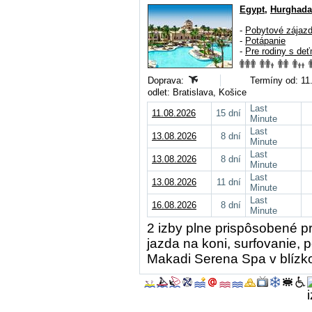
Egypt
,
Hurghada
-
Pobytové zájaz
-
Potápanie
-
Pre rodiny s deť
Doprava:
Termíny od: 11.
odlet: Bratislava, Košice
Last
11.08.2026
15 dní
Minute
Last
13.08.2026
8 dní
Minute
Last
13.08.2026
8 dní
Minute
Last
13.08.2026
11 dní
Minute
Last
16.08.2026
8 dní
Minute
2 izby plne prispôsobené p
jazda na koni, surfovanie,
Makadi Serena Spa v blízko