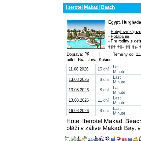
Iberotel Makadi Beach
Egypt
,
Hurghada
-
Pobytové zájaz
-
Potápanie
-
Pre rodiny s deť
Doprava:
Termíny od: 11.
odlet: Bratislava, Košice
Last
11.08.2026
15 dní
Minute
Last
13.08.2026
8 dní
Minute
Last
13.08.2026
8 dní
Minute
Last
13.08.2026
11 dní
Minute
Last
16.08.2026
8 dní
Minute
Hotel Iberotel Makadi Beac
pláži v zálive Makadi Bay, v