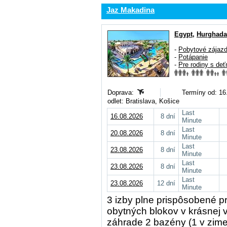
Jaz Makadina
Egypt
,
Hurghada
-
Pobytové zájaz
-
Potápanie
-
Pre rodiny s deť
Doprava:
Termíny od: 16.
odlet: Bratislava, Košice
Last
16.08.2026
8 dní
Minute
Last
20.08.2026
8 dní
Minute
Last
23.08.2026
8 dní
Minute
Last
23.08.2026
8 dní
Minute
Last
23.08.2026
12 dní
Minute
3 izby plne prispôsobené p
obytných blokov v krásnej 
záhrade 2 bazény (1 v zime