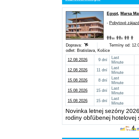
Egypt
,
Marsa Ma
-
Pobytové zájaz
Doprava:
Termíny od: 12.0
odlet: Bratislava, Košice
Last
12.08.2026
9 dní
Minute
Last
12.08.2026
11 dní
Minute
Last
15.08.2026
8 dní
Minute
Last
15.08.2026
15 dní
Minute
Last
15.08.2026
15 dní
Minute
Novinka letnej sezóny 2026
rodiny obľúbenej hotelovej 