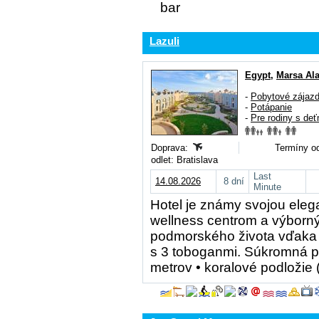
Lazuli
Egypt
,
Marsa Al
-
Pobytové zájaz
-
Potápanie
-
Pre rodiny s deť
Doprava:
Termíny od
odlet: Bratislava
Last
14.08.2026
8 dní
Minute
Hotel je známy svojou elega
wellness centrom a výborn
podmorského života vďaka
s 3 toboganmi. Súkromná pi
metrov • koralové podložie