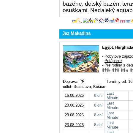
bazéne, detský bazén, teras
osuškami. Neďaleký aquap
Jaz Makadina
Egypt
,
Hurghada
-
Pobytové zájaz
-
Potápanie
-
Pre rodiny s deť
Doprava:
Termíny od: 16.
odlet: Bratislava, Košice
Last
16.08.2026
8 dní
Minute
Last
20.08.2026
8 dní
Minute
Last
23.08.2026
8 dní
Minute
Last
23.08.2026
8 dní
Minute
Last