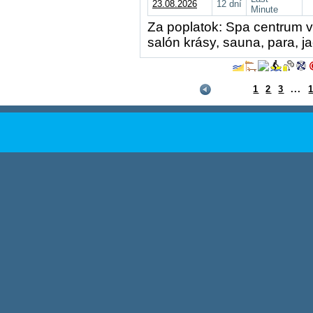
23.08.2026
12 dní
Minute
Za poplatok: Spa centrum 
salón krásy, sauna, para, ja
1
2
3
...