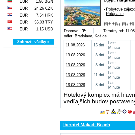
Egypt
,
Hurghada
EUR
1,96 BGN
EUR
24,26 CZK
-
Pobytové zájaz
-
Potápanie
EUR
7,54 HRK
EUR
55,03 TRY
EUR
1,15 USD
Doprava:
Termíny od: 11.08.
odlet: Bratislava, Košice
Zobraziť všetky »
Last
11.08.2026
15 dní
Minute
Last
13.08.2026
8 dní
Minute
Last
13.08.2026
8 dní
Minute
Last
13.08.2026
11 dní
Minute
Last
16.08.2026
8 dní
Minute
Hotelový komplex má hlav
vedľajších budov postaven
Iberotel Makadi Beach