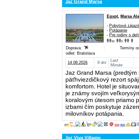
Jaz Grand Marsa
Egypt
,
Marsa Al
-
Pobytové zájaz
-
Potápanie
-
Pre rodiny s deť
Doprava:
Termíny od
odlet: Bratislava
Last
14.08.2026
8 dní
Minute
Jaz Grand Marsa (predtým I
päťhviezdičkový rezort spá
komfortom. Hotel je situova
je známy svojím veľkorysý
koralovým útesom priamo pr
izbami čím poskytuje zázemi
milovníkov potápania.
Jaz Viva Villagio