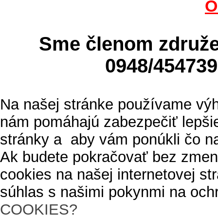
O
Sme členom zdru
0948/4547
Na našej stránke používame výh
nám pomáhajú zabezpečiť lepšie
stránky a aby vám ponúkli čo n
Ak budete pokračovať bez zmen
cookies na našej internetovej s
súhlas s našimi pokynmi na och
COOKIES?