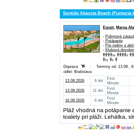
Sentido Akassia Beach (Funtazia 
Egypt
,
Marsa Al
-
Pobytové zájaz
-
Potápanie
-
Pre rodiny s deť
-
Klubová dovole
Doprava:
Termíny od: 13.09., 8
odlet: Bratislava
First
13.09.2026
8 dní
Minute
First
13.09.2026
11 dní
Minute
First
16.09.2026
8 dní
Minute
Pláž vhodná na potápanie a
toalety pri pláži. Lehátka