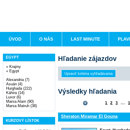
ÚVOD
O NÁS
LAST MINUTE
PLAV
Hľadanie zájazdov
EGYPT
«
Krajiny
«
Egypt
Alexandria (7)
Asuán (4)
Hurghada (222)
Výsledky hľadania
Káhira (14)
Luxor (6)
Marsa Alam (90)
1
2
3
...
Marsa Matruh (38)
Sheraton Miramar El Gouna
KURZOVÝ LÍSTOK