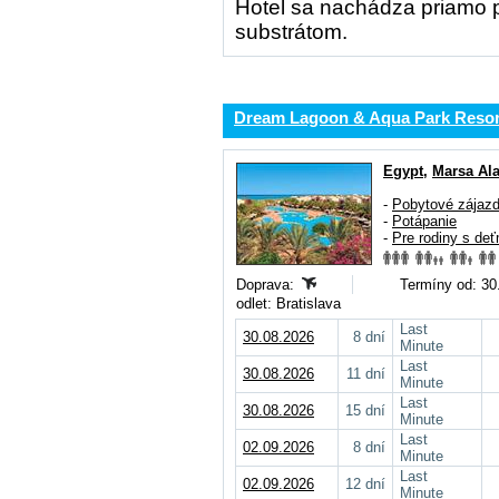
Hotel sa nachádza priamo p
substrátom.
Dream Lagoon & Aqua Park Resor
Egypt
,
Marsa Al
-
Pobytové zájaz
-
Potápanie
-
Pre rodiny s deť
Doprava:
Termíny od: 30.
odlet: Bratislava
Last
30.08.2026
8 dní
Minute
Last
30.08.2026
11 dní
Minute
Last
30.08.2026
15 dní
Minute
Last
02.09.2026
8 dní
Minute
Last
02.09.2026
12 dní
Minute