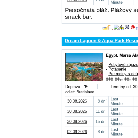
Minute
Piesočnatá pláž. Plážový se
snack bar.
Dream Lagoon & Aqua Park Resor
Egypt
,
Marsa Al
-
Pobytové zájaz
-
Potápanie
-
Pre rodiny s deť
Doprava:
Termíny od: 30.
odlet: Bratislava
Last
30.08.2026
8 dní
Minute
Last
30.08.2026
11 dní
Minute
Last
30.08.2026
15 dní
Minute
Last
02.09.2026
8 dní
Minute