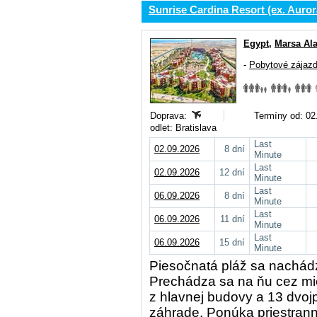
Sunrise Cardina Resort (ex. Auro
Egypt
,
Marsa Al
-
Pobytové zájaz
Doprava:
Termíny od: 02.
odlet: Bratislava
Last
02.09.2026
8 dní
Minute
Last
02.09.2026
12 dní
Minute
Last
06.09.2026
8 dní
Minute
Last
06.09.2026
11 dní
Minute
Last
06.09.2026
15 dní
Minute
Piesočnatá pláž sa nachádz
Prechádza sa na ňu cez mi
z hlavnej budovy a 13 dvoj
záhrade. Ponúka priestrann