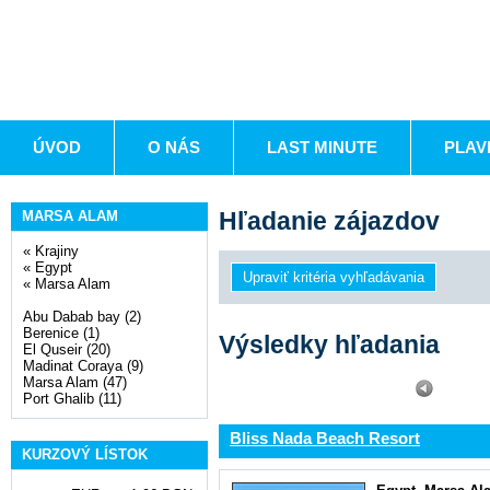
ÚVOD
O NÁS
LAST MINUTE
PLAV
Hľadanie zájazdov
MARSA ALAM
«
Krajiny
«
Egypt
«
Marsa Alam
Abu Dabab bay (2)
Berenice (1)
Výsledky hľadania
El Quseir (20)
Madinat Coraya (9)
Marsa Alam (47)
Port Ghalib (11)
Bliss Nada Beach Resort
KURZOVÝ LÍSTOK