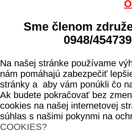
O
Sme členom zdru
0948/4547
Na našej stránke používame výh
nám pomáhajú zabezpečiť lepšie
stránky a aby vám ponúkli čo n
Ak budete pokračovať bez zmen
cookies na našej internetovej s
súhlas s našimi pokynmi na och
COOKIES?