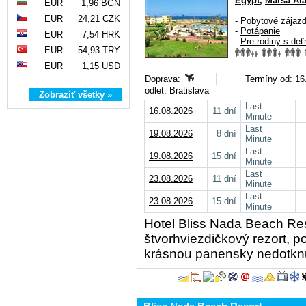
Egypt
,
Marsa Al
EUR
1,96 BGN
EUR
24,21 CZK
-
Pobytové zájaz
-
Potápanie
EUR
7,54 HRK
-
Pre rodiny s deť
EUR
54,93 TRY
EUR
1,15 USD
Doprava:
Termíny od: 16.
odlet: Bratislava
Zobraziť všetky »
Last
16.08.2026
11 dní
Minute
Last
19.08.2026
8 dní
Minute
Last
19.08.2026
15 dní
Minute
Last
23.08.2026
11 dní
Minute
Last
23.08.2026
15 dní
Minute
Hotel Bliss Nada Beach Re
štvorhviezdičkový rezort, p
krásnou panensky nedotknu