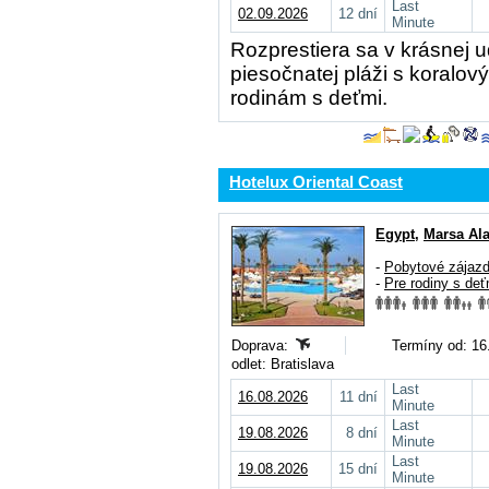
Last
02.09.2026
12 dní
Minute
Rozprestiera sa v krásnej u
piesočnatej pláži s koralo
rodinám s deťmi.
Hotelux Oriental Coast
Egypt
,
Marsa Al
-
Pobytové zájaz
-
Pre rodiny s deť
Doprava:
Termíny od: 16.
odlet: Bratislava
Last
16.08.2026
11 dní
Minute
Last
19.08.2026
8 dní
Minute
Last
19.08.2026
15 dní
Minute