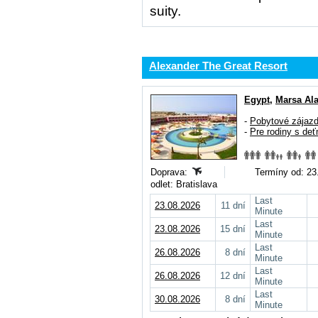
suity.
Alexander The Great Resort
Egypt
,
Marsa Al
-
Pobytové zájaz
-
Pre rodiny s deť
Doprava:
Termíny od: 23.
odlet: Bratislava
Last
23.08.2026
11 dní
Minute
Last
23.08.2026
15 dní
Minute
Last
26.08.2026
8 dní
Minute
Last
26.08.2026
12 dní
Minute
Last
30.08.2026
8 dní
Minute