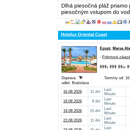
Dlhá piesočná pláž priamo p
piesočným vstupom do vody,
Hotelux Oriental Coast
Egypt
,
Marsa Al
-
Pobytové zájaz
Doprava:
Termíny od: 16.
odlet: Bratislava
Last
16.08.2026
11 dní
Minute
Last
19.08.2026
8 dní
Minute
Last
19.08.2026
15 dní
Minute
Last
23.08.2026
11 dní
Minute
Last
23.08.2026
15 dní