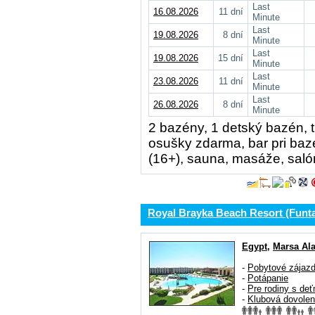
Last
16.08.2026
11 dní
Minute
Last
19.08.2026
8 dní
Minute
Last
19.08.2026
15 dní
Minute
Last
23.08.2026
11 dní
Minute
Last
26.08.2026
8 dní
Minute
2 bazény, 1 detský bazén, t
osušky zdarma, bar pri baz
(16+), sauna, masáže, saló
Royal Brayka Beach Resort (Funta
Egypt
,
Marsa Al
-
Pobytové zájaz
-
Potápanie
-
Pre rodiny s deť
-
Klubová dovole