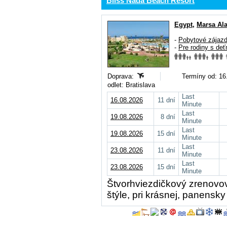
Bliss Nada Beach Resort
Egypt
,
Marsa Al
-
Pobytové zájaz
-
Pre rodiny s deť
Doprava:
Termíny od: 16.
odlet: Bratislava
Last
16.08.2026
11 dní
Minute
Last
19.08.2026
8 dní
Minute
Last
19.08.2026
15 dní
Minute
Last
23.08.2026
11 dní
Minute
Last
23.08.2026
15 dní
Minute
Štvorhviezdičkový zrenovov
štýle, pri krásnej, panensky