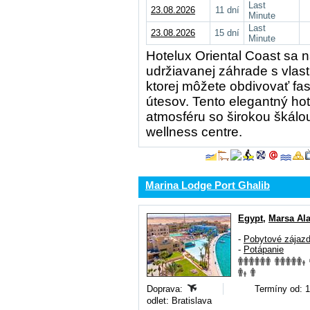
Last
23.08.2026
11 dní
Minute
Last
23.08.2026
15 dní
Minute
Hotelux Oriental Coast sa n
udržiavanej záhrade s vlast
ktorej môžete obdivovať fa
útesov. Tento elegantný ho
atmosféru so širokou škálou
wellness centre.
Marina Lodge Port Ghalib
Egypt
,
Marsa Al
-
Pobytové zájaz
-
Potápanie
Doprava:
Termíny od: 1
odlet: Bratislava