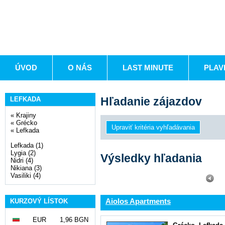
ÚVOD
O NÁS
LAST MINUTE
PLAV
Hľadanie zájazdov
LEFKADA
«
Krajiny
«
Grécko
«
Lefkada
Lefkada (1)
Lygia (2)
Výsledky hľadania
Nidri (4)
Nikiana (3)
Vasiliki (4)
Aiolos Apartments
KURZOVÝ LÍSTOK
EUR
1,96 BGN