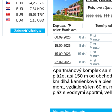
Grécko
,
Lefkada
EUR
24,26 CZK
-
Pobytové zájaz
EUR
7,54 HRK
EUR
55,03 TRY
EUR
1,15 USD
Doprava:
Termíny od
odlet: Bratislava
Zobraziť všetky »
First
08.09.2026
8 dní
Minute
First
15.09.2026
8 dní
Minute
First
15.09.2026
15 dní
Minute
First
22.09.2026
8 dní
Minute
Apartmánový komplex sa na
pláže, asi 150 m od obchodo
km dlhá kamienková a pies
mora, vzdialená len 60 m, 
pláž s vodnými športmi, veľ
Aiolos Apartments