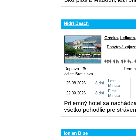
Nidri Beach
Grécko
,
Lefkada
-
Pobytové zájaz
Doprava:
Termín
odlet: Bratislava
Last
25.08.2026
8 dní
Minute
First
22.09.2026
8 dní
Minute
Príjemný hotel sa nachádza
všetko pohodlie pre stráven
Ionian Blue