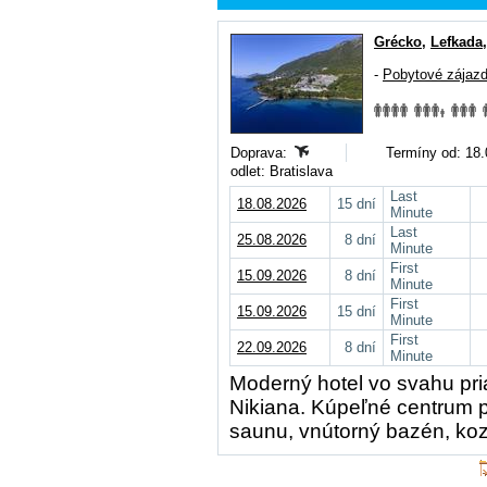
Grécko
,
Lefkada
-
Pobytové zájaz
Doprava:
Termíny od: 18.
odlet: Bratislava
Last
18.08.2026
15 dní
Minute
Last
25.08.2026
8 dní
Minute
First
15.09.2026
8 dní
Minute
First
15.09.2026
15 dní
Minute
First
22.09.2026
8 dní
Minute
Moderný hotel vo svahu pria
Nikiana. Kúpeľné centrum p
saunu, vnútorný bazén, kozm