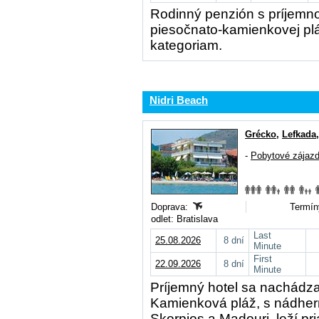
Rodinný penzión s príjemno
piesočnato-kamienkovej p
kategoriam.
Nidri Beach
Grécko
,
Lefkada
-
Pobytové zájaz
Doprava:
Termín
odlet: Bratislava
Last
25.08.2026
8 dní
Minute
First
22.09.2026
8 dní
Minute
Príjemný hotel sa nachádza v
Kamienková pláž, s nádhern
Skorpios a Madouri, leží pr