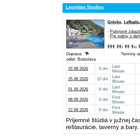
Leonidas Studios
Grécko
,
Lefkada
-
Pobytové zájaz
-
Pre rodiny s deť
Doprava:
Termíny od
odlet: Bratislava
Last
25.08.2026
8 dní
Minute
Last
25.08.2026
15 dní
Minute
Last
01.09.2026
8 dní
Minute
First
08.09.2026
8 dní
Minute
First
22.09.2026
8 dní
Minute
Príjemné štúdiá v južnej čas
reštaurácie, taverny a bary.