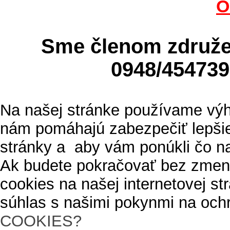
O
Sme členom zdru
0948/4547
Na našej stránke používame výh
nám pomáhajú zabezpečiť lepšie
stránky a aby vám ponúkli čo n
Ak budete pokračovať bez zmen
cookies na našej internetovej s
súhlas s našimi pokynmi na och
COOKIES?