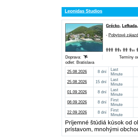
Leonidas Studios
Grécko
,
Lefkada
-
Pobytové zájaz
Doprava:
Termíny od
odlet: Bratislava
Last
25.08.2026
8 dní
Minute
Last
25.08.2026
15 dní
Minute
Last
01.09.2026
8 dní
Minute
First
08.09.2026
8 dní
Minute
First
22.09.2026
8 dní
Minute
Príjemné štúdiá kúsok od 
prístavom, mnohými obchodí