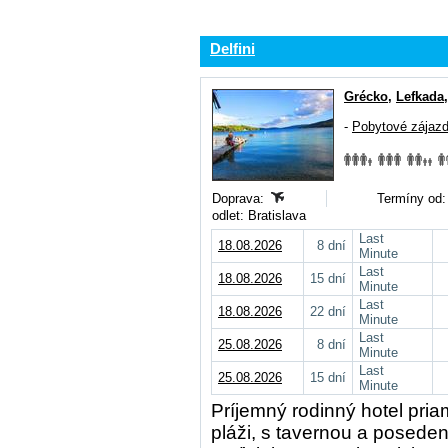
Delfini
Grécko
,
Lefkada
-
Pobytové zájaz
Doprava:
Termíny od:
odlet: Bratislava
Last
18.08.2026
8 dní
Minute
Last
18.08.2026
15 dní
Minute
Last
18.08.2026
22 dní
Minute
Last
25.08.2026
8 dní
Minute
Last
25.08.2026
15 dní
Minute
Príjemný rodinný hotel pri
pláži, s tavernou a posede