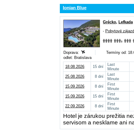
Ionian Blue
Grécko
,
Lefkada
-
Pobytové zájaz
Doprava:
Termíny od: 18.
odlet: Bratislava
Last
18.08.2026
15 dní
Minute
Last
25.08.2026
8 dní
Minute
First
15.09.2026
8 dní
Minute
First
15.09.2026
15 dní
Minute
First
22.09.2026
8 dní
Minute
Hotel je zárukou prežitia 
servisom a nesklame ani na