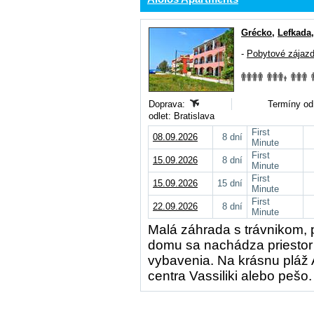
Grécko
,
Lefkada
-
Pobytové zájaz
Doprava:
Termíny od
odlet: Bratislava
First
08.09.2026
8 dní
Minute
First
15.09.2026
8 dní
Minute
First
15.09.2026
15 dní
Minute
First
22.09.2026
8 dní
Minute
Malá záhrada s trávnikom, 
domu sa nachádza priestor
vybavenia. Na krásnu pláž A
centra Vassiliki alebo pešo.