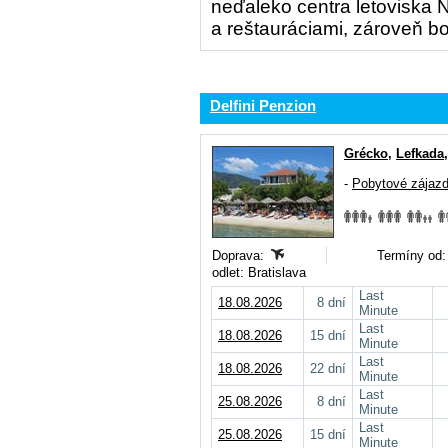
neďaleko centra letoviska 
a reštauráciami, zároveň bok
Delfini Penzion
Grécko
,
Lefkada
-
Pobytové zájaz
Doprava:
Termíny od:
odlet: Bratislava
Last
18.08.2026
8 dní
Minute
Last
18.08.2026
15 dní
Minute
Last
18.08.2026
22 dní
Minute
Last
25.08.2026
8 dní
Minute
Last
25.08.2026
15 dní
Minute