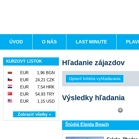
ÚVOD
O NÁS
LAST MINUTE
PLAV
Hľadanie zájazdov
KURZOVÝ LÍSTOK
EUR
1,96 BGN
EUR
24,21 CZK
EUR
7,54 HRK
EUR
54,93 TRY
Výsledky hľadania
EUR
1,15 USD
Zobraziť všetky »
Štúdiá Elpida Beach