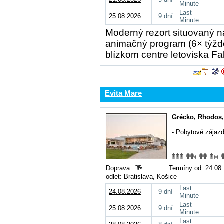
Minute
Last
25.08.2026
9 dní
Minute
Moderný rezort situovaný 
animačný program (6× týžd
blízkom centre letoviska Fal
Evita Mare
Grécko
,
Rhodos
-
Pobytové zájaz
Doprava:
Termíny od: 24.08.,
odlet: Bratislava, Košice
Last
24.08.2026
9 dní
Minute
Last
25.08.2026
9 dní
Minute
Last