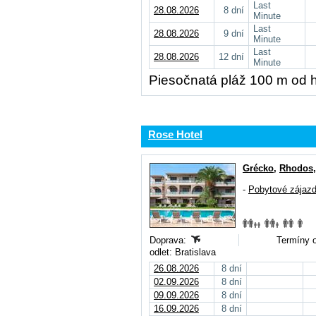
Last
28.08.2026
8 dní
Minute
Last
28.08.2026
9 dní
Minute
Last
28.08.2026
12 dní
Minute
Piesočnatá pláž 100 m od h
Rose Hotel
Grécko
,
Rhodos
-
Pobytové zájaz
Doprava:
Termíny o
odlet: Bratislava
26.08.2026
8 dní
02.09.2026
8 dní
09.09.2026
8 dní
16.09.2026
8 dní