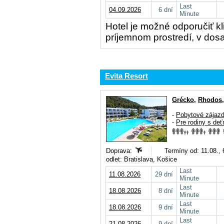
Last
04.09.2026
6 dní
Minute
Hotel je možné odporučiť kl
príjemnom prostredí, v dos
Evita Resort
Grécko
,
Rhodos
-
Pobytové zájaz
-
Pre rodiny s deť
Doprava:
Termíny od: 11.08., 
odlet: Bratislava, Košice
Last
11.08.2026
29 dní
Minute
Last
18.08.2026
8 dní
Minute
Last
18.08.2026
9 dní
Minute
Last
21.08.2026
9 dní