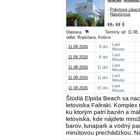
Grécko
,
Rhodos
-
Pobytové zájaz
-
Naturizmus
Doprava:
Termíny od: 11.08.,
odlet: Bratislava, Košice
Last
11.08.2026
8 dní
Minute
Last
11.08.2026
8 dní
Minute
Last
11.08.2026
11 dní
Minute
Last
11.08.2026
11 dní
Minute
Last
11.08.2026
15 dní
Minute
Štúdiá Elpida Beach sa nac
letoviska Faliraki. Komplex
ku ktorým patrí bazén a mal
letoviska, kde nájdete množ
barov, lunapark a vodný pa
minútovou prechádzkou. Nud