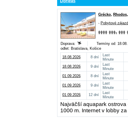
Dorieas
Grécko
,
Rhodos
-
Pobytové zájaz
Doprava:
Termíny od: 18.08.,
odlet: Bratislava, Košice
Last
18.08.2026
8 dní
Minute
Last
18.08.2026
9 dní
Minute
Last
01.09.2026
8 dní
Minute
Last
01.09.2026
9 dní
Minute
Last
01.09.2026
12 dní
Minute
Najväčší aquapark ostrova 
1000 m. Internet v lobby za