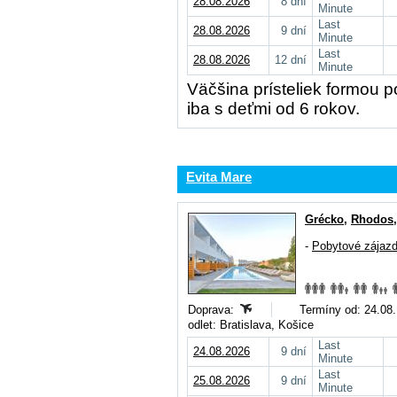
28.08.2026
8 dní
Minute
Last
28.08.2026
9 dní
Minute
Last
28.08.2026
12 dní
Minute
Väčšina prísteliek formou 
iba s deťmi od 6 rokov.
Evita Mare
Grécko
,
Rhodos
-
Pobytové zájaz
Doprava:
Termíny od: 24.08.,
odlet: Bratislava, Košice
Last
24.08.2026
9 dní
Minute
Last
25.08.2026
9 dní
Minute