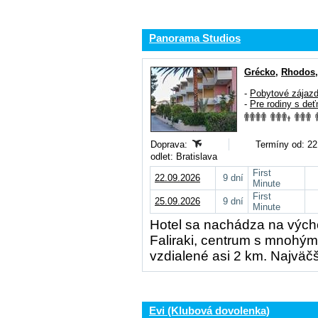
Panorama Studios
Grécko
,
Rhodos
-
Pobytové zájaz
-
Pre rodiny s deť
Doprava:
Termíny od: 22
odlet: Bratislava
First
22.09.2026
9 dní
Minute
First
25.09.2026
9 dní
Minute
Hotel sa nachádza na výcho
Faliraki, centrum s mnohými
vzdialené asi 2 km. Najväč
Evi (Klubová dovolenka)