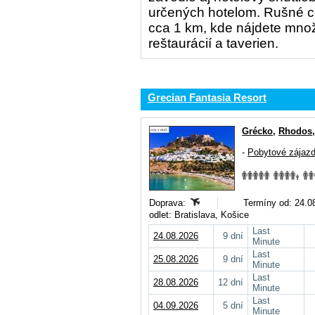
určených hotelom. Rušné ce
cca 1 km, kde nájdete mno
reštaurácií a taverien.
Grecian Fantasia Resort
Grécko
,
Rhodos
-
Pobytové zájaz
Doprava:
Termíny od: 24.08
odlet: Bratislava, Košice
Last
24.08.2026
9 dní
Minute
Last
25.08.2026
9 dní
Minute
Last
28.08.2026
12 dní
Minute
Last
04.09.2026
5 dní
Minute