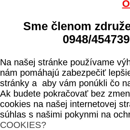
O
Sme členom zdru
0948/4547
Na našej stránke používame výh
nám pomáhajú zabezpečiť lepšie
stránky a aby vám ponúkli čo n
Ak budete pokračovať bez zmen
cookies na našej internetovej s
súhlas s našimi pokynmi na och
COOKIES?