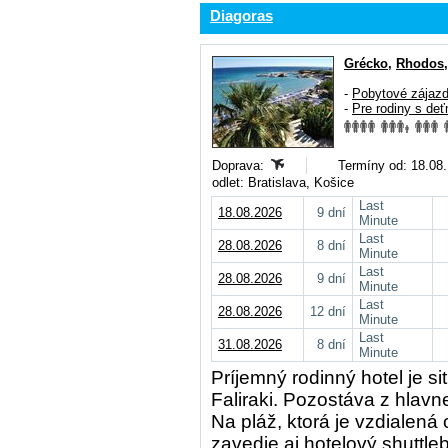
Diagoras
Grécko
,
Rhodos
-
Pobytové zájaz
-
Pre rodiny s deť
Doprava:
Termíny od: 18.08.,
odlet: Bratislava, Košice
Last
18.08.2026
9 dní
Minute
Last
28.08.2026
8 dní
Minute
Last
28.08.2026
9 dní
Minute
Last
28.08.2026
12 dní
Minute
Last
31.08.2026
8 dní
Minute
Príjemný rodinný hotel je si
Faliraki. Pozostáva z hlav
Na pláž, ktorá je vzdialen
zavedie aj hotelový shuttl