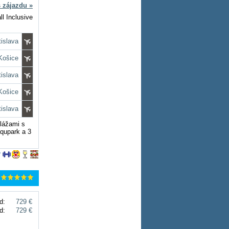
s zájazdu »
ll Inclusive
tislava
 Košice
tislava
 Košice
tislava
plážami s
aqupark a 3
d:
729 €
d:
729 €