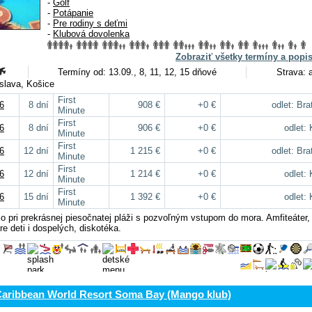
-
Golf
-
Potápanie
-
Pre rodiny s deťmi
-
Klubová dovolenka
Zobraziť všetky termíny a popi
Termíny od: 13.09., 8, 11, 12, 15 dňové
Strava: a
tislava, Košice
First
6
8 dní
908 €
+0 €
odlet: Bra
Minute
First
6
8 dní
906 €
+0 €
odlet:
Minute
First
6
12 dní
1 215 €
+0 €
odlet: Bra
Minute
First
6
12 dní
1 214 €
+0 €
odlet:
Minute
First
6
15 dní
1 392 €
+0 €
odlet:
Minute
mo pri prekrásnej piesočnatej pláži s pozvoľným vstupom do mora. Amfiteáter
e deti i dospelých, diskotéka.
Caribbean World Resort Soma Bay (Mango klub)