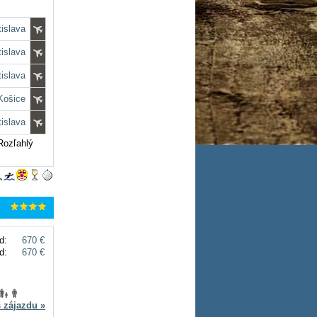
tislava
tislava
tislava
 Košice
tislava
Rozľahlý
d:
670 €
d:
670 €
s zájazdu »