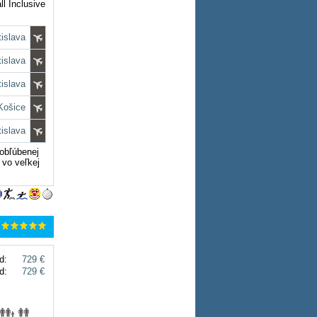
ll Inclusive
tislava
tislava
tislava
 Košice
tislava
obľúbenej
 vo veľkej
d:
729 €
d:
729 €