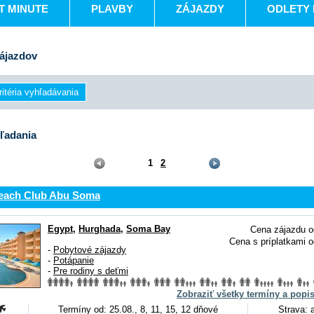
T MINUTE
PLAVBY
ZÁJAZDY
ODLETY 
ájazdov
ľadania
1
2
each Club Abu Soma
Egypt
,
Hurghada
,
Soma Bay
Cena zájazdu o
Cena s príplatkami o
-
Pobytové zájazdy
-
Potápanie
-
Pre rodiny s deťmi
Zobraziť všetky termíny a popi
Termíny od: 25.08., 8, 11, 15, 12 dňové
Strava: a