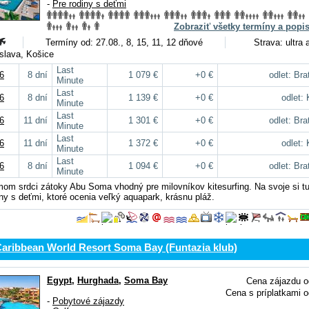
-
Pre rodiny s deťmi
Zobraziť všetky termíny a popi
Termíny od: 27.08., 8, 15, 11, 12 dňové
Strava: ultra a
tislava, Košice
Last
6
8 dní
1 079 €
+0 €
odlet: Bra
Minute
Last
6
8 dní
1 139 €
+0 €
odlet:
Minute
Last
6
11 dní
1 301 €
+0 €
odlet: Bra
Minute
Last
6
11 dní
1 372 €
+0 €
odlet:
Minute
Last
6
8 dní
1 094 €
+0 €
odlet: Bra
Minute
mom srdci zátoky Abu Soma vhodný pre milovníkov kitesurfing. Na svoje si tu
ny s deťmi, ktoré ocenia veľký aquapark, krásnu pláž.
Caribbean World Resort Soma Bay (Funtazia klub)
Egypt
,
Hurghada
,
Soma Bay
Cena zájazdu o
Cena s príplatkami o
-
Pobytové zájazdy