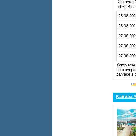
Doprava:
odlet: Bra
25.08.202
25.08.202
27.08.202
27.08.202
27.08.202
Kompletne 
hotelovej s
záhrade s
Kairaba 