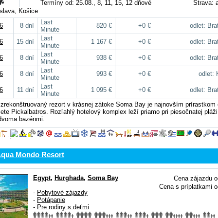
Termíny od: 25.08., 8, 11, 15, 12 dňové
Strava: a
tislava, Košice
Last
6
8 dní
820 €
+0 €
odlet: Bra
Minute
Last
6
15 dní
1 167 €
+0 €
odlet: Bra
Minute
Last
6
8 dní
938 €
+0 €
odlet: Bra
Minute
Last
6
8 dní
993 €
+0 €
odlet:
Minute
Last
6
11 dní
1 095 €
+0 €
odlet: Bra
Minute
zrekonštruovaný rezort v krásnej zátoke Soma Bay je najnovším prírastkom 
iete Pickalbatros. Rozľahlý hotelový komplex leží priamo pri piesočnatej pláži
 dvoma bazénmi.
Aqua Mondo Resort
Egypt
,
Hurghada
,
Soma Bay
Cena zájazdu o
Cena s príplatkami o
-
Pobytové zájazdy
-
Potápanie
-
Pre rodiny s deťmi