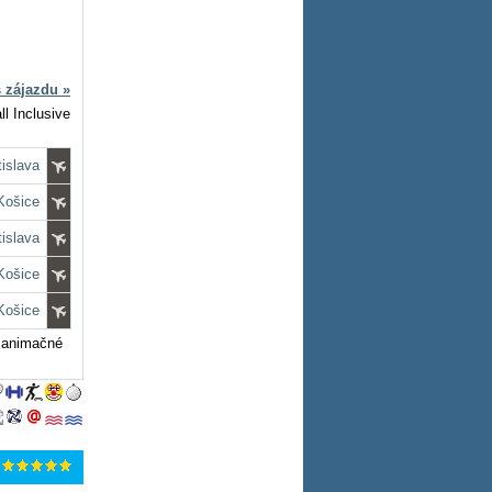
s zájazdu »
ll Inclusive
tislava
 Košice
tislava
 Košice
 Košice
, animačné