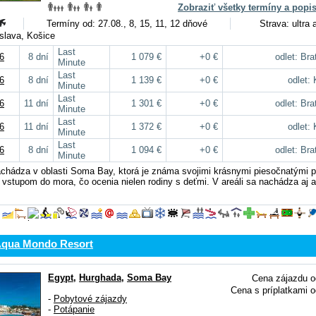
Zobraziť všetky termíny a popi
Termíny od: 27.08., 8, 15, 11, 12 dňové
Strava: ultra a
tislava, Košice
Last
6
8 dní
1 079 €
+0 €
odlet: Bra
Minute
Last
6
8 dní
1 139 €
+0 €
odlet:
Minute
Last
6
11 dní
1 301 €
+0 €
odlet: Bra
Minute
Last
6
11 dní
1 372 €
+0 €
odlet:
Minute
Last
6
8 dní
1 094 €
+0 €
odlet: Bra
Minute
achádza v oblasti Soma Bay, ktorá je známa svojimi krásnymi piesočnatými 
vstupom do mora, čo ocenia nielen rodiny s deťmi. V areáli sa nachádza aj 
Aqua Mondo Resort
Egypt
,
Hurghada
,
Soma Bay
Cena zájazdu o
Cena s príplatkami o
-
Pobytové zájazdy
-
Potápanie