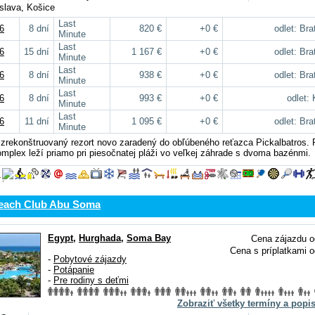
tislava, Košice
Last
6
8 dní
820 €
+0 €
odlet: Bra
Minute
Last
6
15 dní
1 167 €
+0 €
odlet: Bra
Minute
Last
6
8 dní
938 €
+0 €
odlet: Bra
Minute
Last
6
8 dní
993 €
+0 €
odlet:
Minute
Last
6
11 dní
1 095 €
+0 €
odlet: Bra
Minute
zrekonštruovaný rezort novo zaradený do obľúbeného reťazca Pickalbatros. 
omplex leží priamo pri piesočnatej pláži vo veľkej záhrade s dvoma bazénmi.
each Club Abu Soma
Egypt
,
Hurghada
,
Soma Bay
Cena zájazdu o
Cena s príplatkami o
-
Pobytové zájazdy
-
Potápanie
-
Pre rodiny s deťmi
Zobraziť všetky termíny a popi