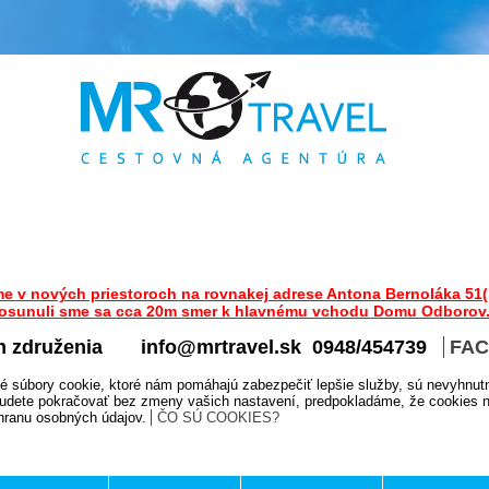
me v nových priestoroch na rovnakej adrese Antona Bernoláka 51(
osunuli sme sa cca 20m smer k hlavnému vchodu Domu Odborov
m združenia
info@mrtravel.sk 0948/454739
FA
é súbory cookie, ktoré nám pomáhajú zabezpečiť lepšie služby, sú nevyhnut
udete pokračovať bez zmeny vašich nastavení, predpokladáme, že cookies na
chranu osobných údajov.
ČO SÚ COOKIES?