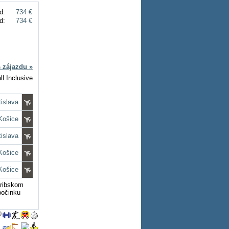
d:
734 €
d:
734 €
s zájazdu »
ll Inclusive
tislava
 Košice
tislava
 Košice
 Košice
aribskom
počinku