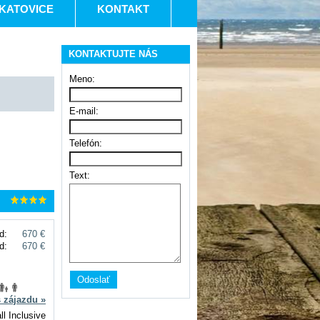
KATOVICE
KONTAKT
KONTAKTUJTE NÁS
Meno:
E-mail:
Telefón:
Text:
d:
670 €
d:
670 €
s zájazdu »
ll Inclusive