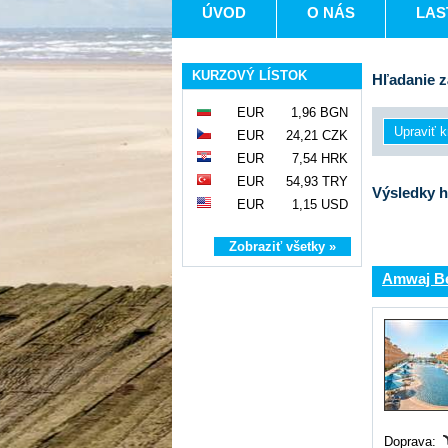
ÚVOD
O NÁS
LAS
KURZOVÝ LÍSTOK
Hľadanie z
EUR
1,96 BGN
EUR
24,21 CZK
EUR
7,54 HRK
EUR
54,93 TRY
Výsledky h
EUR
1,15 USD
Zobraziť všetky »
Amwaj B
Doprava: