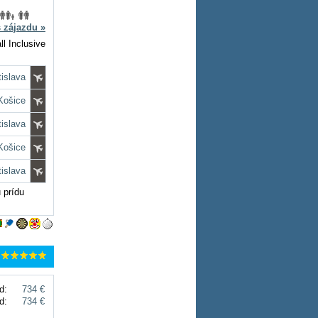
s zájazdu »
ll Inclusive
tislava
 Košice
tislava
 Košice
tislava
 prídu
d:
734 €
d:
734 €