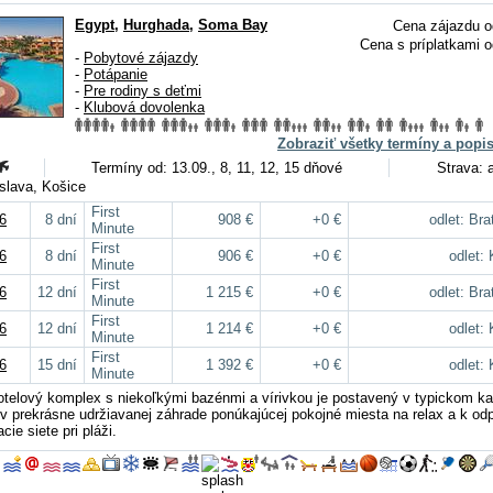
Egypt
,
Hurghada
,
Soma Bay
Cena zájazdu o
Cena s príplatkami o
-
Pobytové zájazdy
-
Potápanie
-
Pre rodiny s deťmi
-
Klubová dovolenka
Zobraziť všetky termíny a popi
Termíny od: 13.09., 8, 11, 12, 15 dňové
Strava: a
tislava, Košice
First
6
8 dní
908 €
+0 €
odlet: Bra
Minute
First
6
8 dní
906 €
+0 €
odlet:
Minute
First
6
12 dní
1 215 €
+0 €
odlet: Bra
Minute
First
6
12 dní
1 214 €
+0 €
odlet:
Minute
First
6
15 dní
1 392 €
+0 €
odlet:
Minute
otelový komplex s niekoľkými bazénmi a vírivkou je postavený v typickom k
í v prekrásne udržiavanej záhrade ponúkajúcej pokojné miesta na relax a k od
cie siete pri pláži.