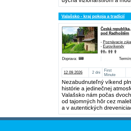
dýcha vizionárstvom a mode
Valašsko - kraj pokoja a tradícií
Česká republika
pod Radhoštěm
-
Poznávacie záj
-
Eurovíkendy
Doprava:
Termín
First
12.09.2026
2 dni
Minute
Nezabudnuteľný víkend pln
histórie a jedinečnej atmo
Valašsko nám počas dvoch d
od tajomných hôr cez male
a v autentických dreveniciac