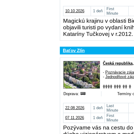
First
10.10.2026
1 deň
Minute
Magickú krajinu v oblasti B
objavili turisti po vydaní k
Kataríny Tučkovej v r.2012
Baťov Zlín
Česká republika
-
Poznávacie záj
-
Jednodňové záj
Doprava:
Termíny o
Last
22.08.2026
1 deň
Minute
First
07.11.2026
1 deň
Minute
Pozývame vás na cestu do 