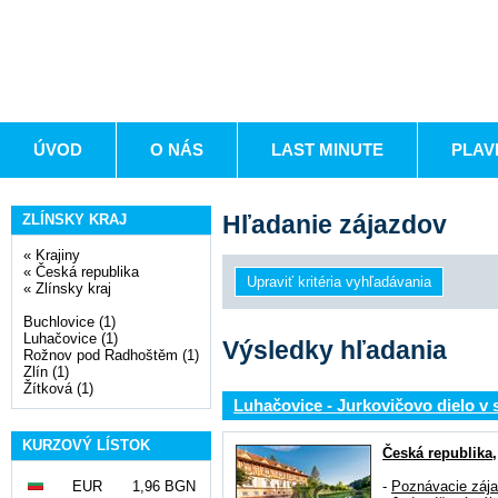
ÚVOD
O NÁS
LAST MINUTE
PLAV
Hľadanie zájazdov
ZLÍNSKY KRAJ
«
Krajiny
«
Česká republika
«
Zlínsky kraj
Buchlovice (1)
Luhačovice (1)
Výsledky hľadania
Rožnov pod Radhoštěm (1)
Zlín (1)
Žítková (1)
Luhačovice - Jurkovičovo dielo v 
KURZOVÝ LÍSTOK
Česká republika
EUR
1,96 BGN
-
Poznávacie záj