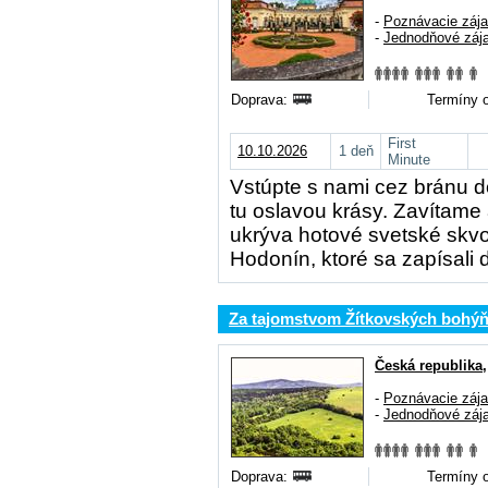
-
Poznávacie záj
-
Jednodňové záj
Doprava:
Termíny o
First
10.10.2026
1 deň
Minute
Vstúpte s nami cez bránu d
tu oslavou krásy. Zavítame 
ukrýva hotové svetské skvo
Hodonín, ktoré sa zapísali
Za tajomstvom Žítkovských bohý
Česká republika
-
Poznávacie záj
-
Jednodňové záj
Doprava:
Termíny o