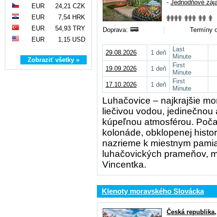
-
Jednodňové záj
EUR
24,21 CZK
EUR
7,54 HRK
EUR
54,93 TRY
Doprava:
Termíny o
EUR
1,15 USD
Last
29.08.2026
1 deň
Minute
Zobraziť všetky »
First
19.09.2026
1 deň
Minute
First
17.10.2026
1 deň
Minute
Luhačovice – najkrajšie m
liečivou vodou, jedinečnou
kúpeľnou atmosférou. Poča
kolonáde, obklopenej histo
nazrieme k miestnym pami
luhačovických prameňov, m
Vincentka.
Klenoty moravského Slovácka
Česká republika