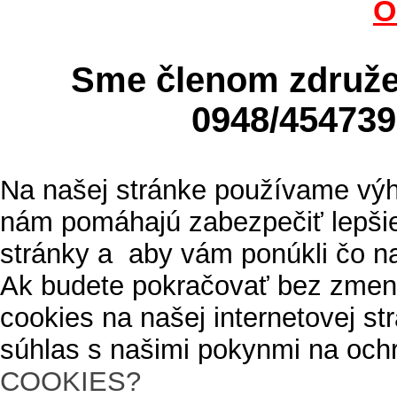
O
Sme členom zdru
0948/4547
Na našej stránke používame výh
nám pomáhajú zabezpečiť lepšie
stránky a aby vám ponúkli čo n
Ak budete pokračovať bez zmen
cookies na našej internetovej s
súhlas s našimi pokynmi na och
COOKIES?