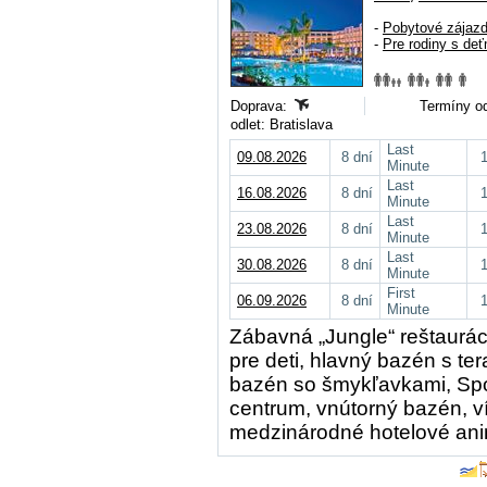
-
Pobytové zájaz
-
Pre rodiny s deť
Doprava:
Termíny od
odlet: Bratislava
Last
09.08.2026
8 dní
Minute
Last
16.08.2026
8 dní
Minute
Last
23.08.2026
8 dní
Minute
Last
30.08.2026
8 dní
Minute
First
06.09.2026
8 dní
Minute
Zábavná „Jungle“ reštaurá
pre deti, hlavný bazén s te
bazén so šmykľavkami, Spo
centrum, vnútorný bazén, ví
medzinárodné hotelové ani