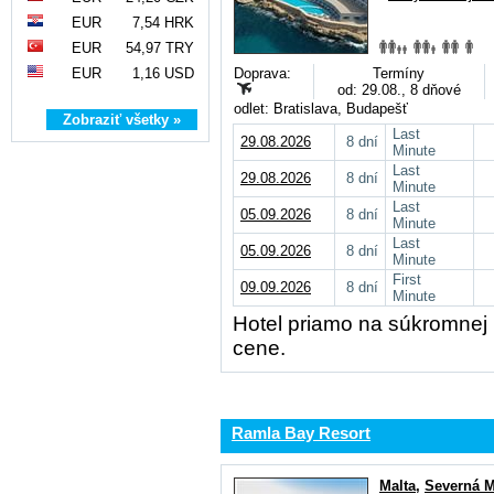
EUR
7,54 HRK
EUR
54,97 TRY
EUR
1,16 USD
Doprava:
Termíny
od: 29.08., 8 dňové
odlet: Bratislava, Budapešť
Zobraziť všetky »
Last
29.08.2026
8 dní
Minute
Last
29.08.2026
8 dní
Minute
Last
05.09.2026
8 dní
Minute
Last
05.09.2026
8 dní
Minute
First
09.09.2026
8 dní
Minute
Hotel priamo na súkromnej p
cene.
Ramla Bay Resort
Malta
,
Severná M