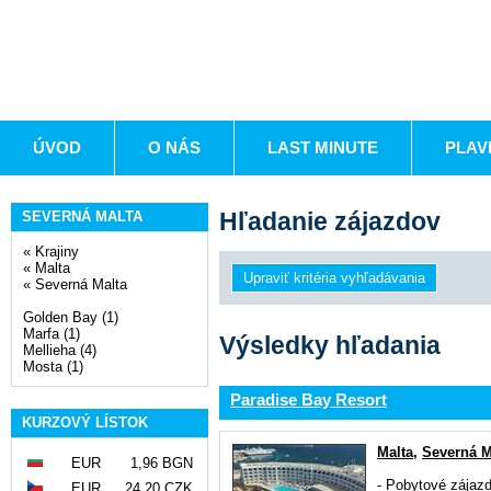
ÚVOD
O NÁS
LAST MINUTE
PLAV
Hľadanie zájazdov
SEVERNÁ MALTA
«
Krajiny
«
Malta
«
Severná Malta
Golden Bay (1)
Marfa (1)
Výsledky hľadania
Mellieha (4)
Mosta (1)
Paradise Bay Resort
KURZOVÝ LÍSTOK
Malta
,
Severná M
EUR
1,96 BGN
-
Pobytové zájaz
EUR
24,20 CZK