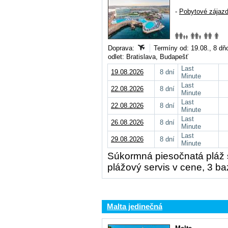
-
Pobytové zájaz
Doprava:
Termíny od: 19.08., 8 dň
odlet: Bratislava, Budapešť
Last
19.08.2026
8 dní
Minute
Last
22.08.2026
8 dní
Minute
Last
22.08.2026
8 dní
Minute
Last
26.08.2026
8 dní
Minute
Last
29.08.2026
8 dní
Minute
Súkormná piesočnatá pláž 
plážový servis v cene, 3 baz
Malta jedinečná