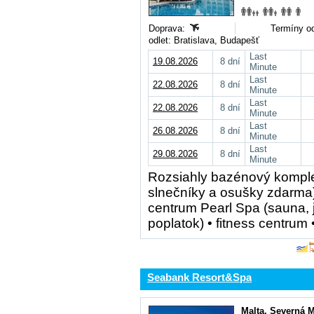
Doprava:
Termíny od
odlet: Bratislava, Budapešť
Last
19.08.2026
8 dní
Minute
Last
22.08.2026
8 dní
Minute
Last
22.08.2026
8 dní
Minute
Last
26.08.2026
8 dní
Minute
Last
29.08.2026
8 dní
Minute
Rozsiahly bazénový komple
slnečníky a osušky zdarma
centrum Pearl Spa (sauna, 
poplatok) • fitness centrum •
Seabank Resort&Spa
Malta
,
Severná M