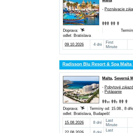
Malta
-
Poznávacie záj
Doprava:
Termín
odlet: Bratislava
First
09.10.2026
4 dni
Minute
Radisson Blu Resort & Spa Malta
Malta
,
Severná M
-
Pobytové zájaz
-
Potápanie
Doprava:
Termíny od: 15.08., 8 dň
odlet: Bratislava, Budapešť
Last
15.08.2026
8 dní
Minute
Last
22.08.2026
8 dní