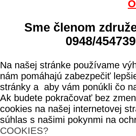
O
Sme členom zdru
0948/4547
Na našej stránke používame výh
nám pomáhajú zabezpečiť lepšie
stránky a aby vám ponúkli čo n
Ak budete pokračovať bez zmen
cookies na našej internetovej s
súhlas s našimi pokynmi na och
COOKIES?