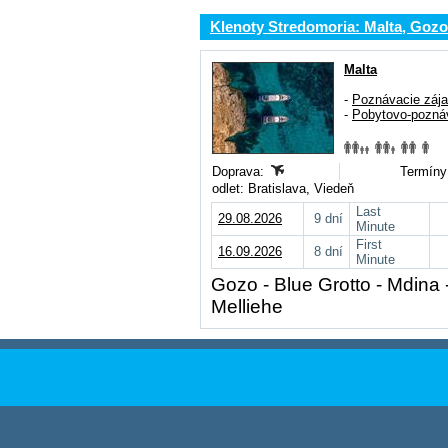
Klenoty Stredomoria: Malta, Gozo
Malta
-
Poznávacie záj
-
Pobytovo-pozná
Doprava:
Termíny 
odlet: Bratislava, Viedeň
Last
29.08.2026
9 dní
Minute
First
16.09.2026
8 dní
Minute
Gozo - Blue Grotto - Mdina 
Melliehe