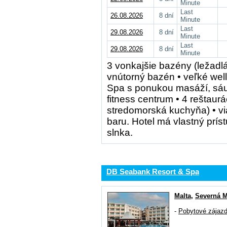
Minute
Last
26.08.2026
8 dní
Minute
Last
29.08.2026
8 dní
Minute
Last
29.08.2026
8 dní
Minute
3 vonkajšie bazény (ležadl
vnútorný bazén • veľké we
Spa s ponukou masáží, sáu
fitness centrum • 4 reštaur
stredomorská kuchyňa) • vi
baru. Hotel má vlastný prí
slnka.
DB Seabank Resort & Spa
Malta
,
Severná M
-
Pobytové zájaz