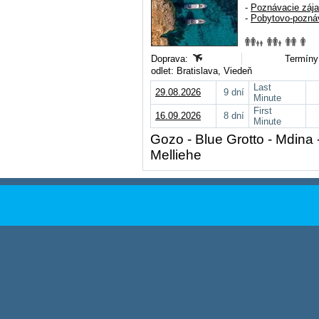
-
Poznávacie záj
-
Pobytovo-pozná
Doprava:
Termíny 
odlet: Bratislava, Viedeň
Last
29.08.2026
9 dní
Minute
First
16.09.2026
8 dní
Minute
Gozo - Blue Grotto - Mdina 
Melliehe