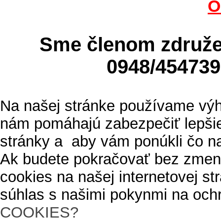
O
Sme členom zdru
0948/4547
Na našej stránke používame výh
nám pomáhajú zabezpečiť lepšie
stránky a aby vám ponúkli čo n
Ak budete pokračovať bez zmen
cookies na našej internetovej s
súhlas s našimi pokynmi na och
COOKIES?