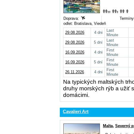
Doprava:
Termíny 
odlet: Bratislava, Viedeň
Last
29.08.2026
4 dni
Minute
Last
29.08.2026
5 dní
Minute
First
16.09.2026
4 dni
Minute
First
16.09.2026
5 dní
Minute
First
26.11.2026
4 dni
Minute
Na typických maltských trh
druhy morských rýb a užiť 
domácimi.
Cavalieri Art
Malta
,
Severný p