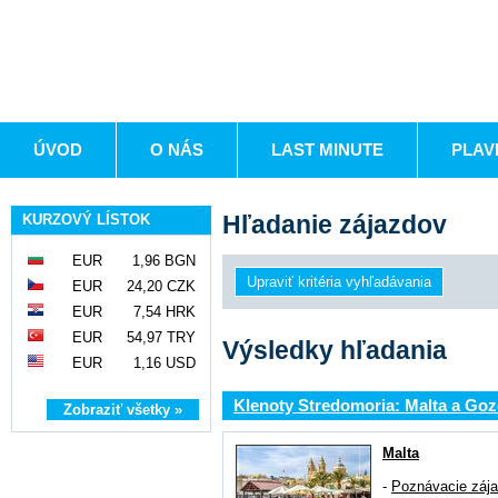
ÚVOD
O NÁS
LAST MINUTE
PLAV
Hľadanie zájazdov
KURZOVÝ LÍSTOK
EUR
1,96 BGN
EUR
24,20 CZK
EUR
7,54 HRK
EUR
54,97 TRY
Výsledky hľadania
EUR
1,16 USD
Klenoty Stredomoria: Malta a Go
Zobraziť všetky »
Malta
-
Poznávacie záj