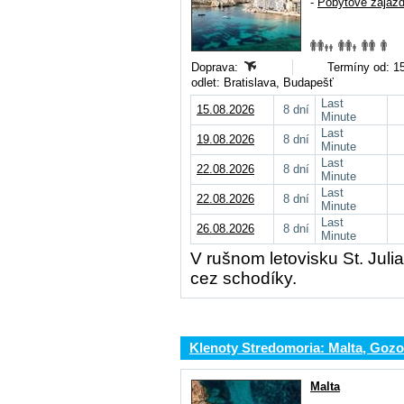
-
Pobytové zájaz
Doprava:
Termíny od: 1
odlet: Bratislava, Budapešť
Last
15.08.2026
8 dní
Minute
Last
19.08.2026
8 dní
Minute
Last
22.08.2026
8 dní
Minute
Last
22.08.2026
8 dní
Minute
Last
26.08.2026
8 dní
Minute
V rušnom letovisku St. Juli
cez schodíky.
Klenoty Stredomoria: Malta, Gozo
Malta