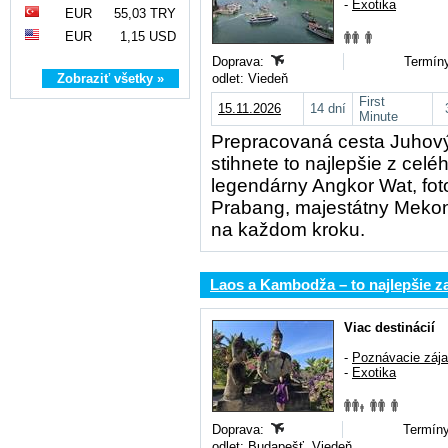
-
Exotika
EUR
55,03 TRY
EUR
1,15 USD
Doprava:
Termíny
Zobraziť všetky »
odlet: Viedeň
First
15.11.2026
14 dní
Minute
Prepracovaná cesta Juhový
stihnete to najlepšie z cel
legendárny Angkor Wat, fo
Prabang, majestátny Mekong,
na každom kroku.
Laos a Kambodža – to najlepšie za
Viac destinácií
-
Poznávacie záj
-
Exotika
Doprava:
Termíny
odlet: Budapešť, Viedeň