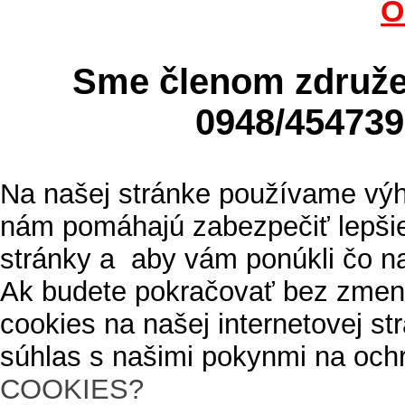
O
Sme členom zdru
0948/4547
Na našej stránke používame výh
nám pomáhajú zabezpečiť lepšie
stránky a aby vám ponúkli čo n
Ak budete pokračovať bez zmen
cookies na našej internetovej s
súhlas s našimi pokynmi na och
COOKIES?