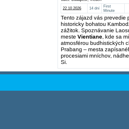
First
22.10.2026
14 dní
Minute
Tento zájazd vás prevedie
historicky bohatou Kambod
zážitok. Spoznávanie Lao
meste
Vientiane
, kde sa m
atmosférou budhistických 
Prabang – mesta zapísan
procesiami mníchov, nádh
Si.