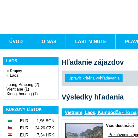
ÚVOD
O NÁS
LAST MINUTE
PLAV
Hľadanie zájazdov
LAOS
«
Krajiny
«
Laos
Luang Prabang (2)
Vientiane (1)
Xiengkhouang (1)
Výsledky hľadania
KURZOVÝ LÍSTOK
Vietnam, Laos, Kambodža - To naj
EUR
1,96 BGN
Viac destinácií
EUR
24,26 CZK
-
Poznávacie záj
EUR
7,54 HRK