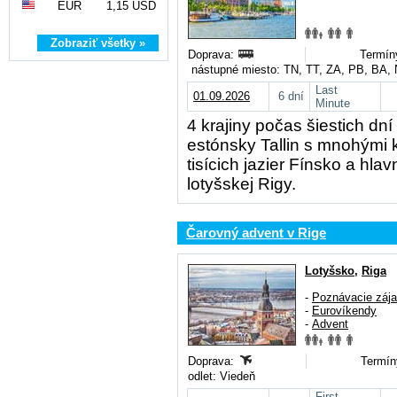
EUR
1,15 USD
Zobraziť všetky »
Doprava:
Termín
nástupné miesto: TN, TT, ZA, PB, BA,
Last
01.09.2026
6 dní
Minute
4 krajiny počas šiestich dní
estónsky Tallin s mnohými k
tisícich jazier Fínsko a hl
lotyšskej Rigy.
Čarovný advent v Rige
Lotyšsko
,
Riga
-
Poznávacie záj
-
Eurovíkendy
-
Advent
Doprava:
Termín
odlet: Viedeň
First