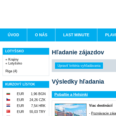
ÚVOD
O NÁS
LAST MINUTE
PLAV
Hľadanie zájazdov
LOTYŠSKO
«
Krajiny
«
Lotyšsko
Riga (4)
Výsledky hľadania
KURZOVÝ LÍSTOK
EUR
1,96 BGN
Pobaltie a Helsinki
EUR
24,26 CZK
Viac destinácií
EUR
7,54 HRK
EUR
55,03 TRY
-
Poznávacie záj