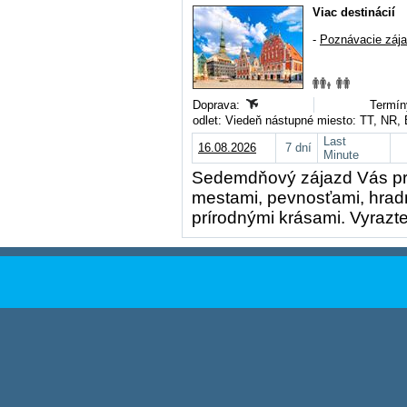
Viac destinácií
-
Poznávacie záj
Doprava:
Termín
odlet: Viedeň nástupné miesto: TT, NR,
Last
16.08.2026
7 dní
Minute
Sedemdňový zájazd Vás prev
mestami, pevnosťami, hradm
prírodnými krásami. Vyrazte