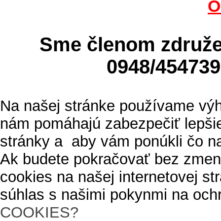
O
Sme členom zdru
0948/4547
Na našej stránke používame výh
nám pomáhajú zabezpečiť lepšie
stránky a aby vám ponúkli čo n
Ak budete pokračovať bez zmen
cookies na našej internetovej s
súhlas s našimi pokynmi na och
COOKIES?