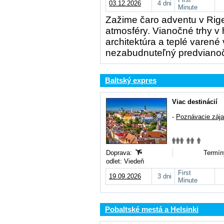
03.12.2026
4 dni
Minute
Zažime čaro adventu v Rige 
atmosféry. Vianočné trhy v
architektúra a teplé varené
nezabudnuteľný predvianoč
Baltský expres
Viac destinácií
-
Poznávacie záj
Doprava:
Termín
odlet: Viedeň
First
19.09.2026
3 dni
Minute
Pobaltské mestá a Helsinki