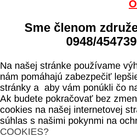
O
Sme členom zdru
0948/4547
Na našej stránke používame výh
nám pomáhajú zabezpečiť lepšie
stránky a aby vám ponúkli čo n
Ak budete pokračovať bez zmen
cookies na našej internetovej s
súhlas s našimi pokynmi na och
COOKIES?