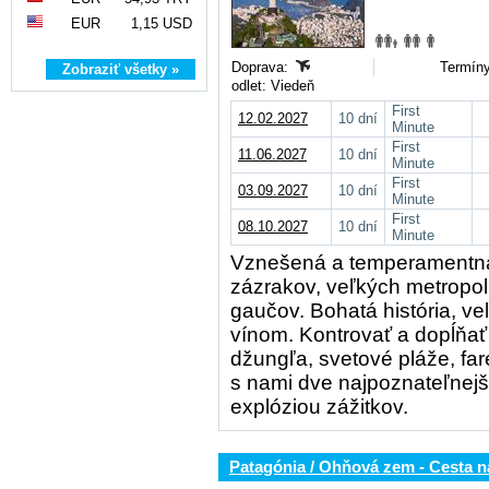
EUR
1,15 USD
Doprava:
Termíny
Zobraziť všetky »
odlet: Viedeň
First
12.02.2027
10 dní
Minute
First
11.06.2027
10 dní
Minute
First
03.09.2027
10 dní
Minute
First
08.10.2027
10 dní
Minute
Vznešená a temperamentná 
zázrakov, veľkých metropol
gaučov. Bohatá história, v
vínom. Kontrovať a dopĺňať
džungľa, svetové pláže, far
s nami dve najpoznateľnejši
explóziou zážitkov.
Patagónia / Ohňová zem - Cesta n