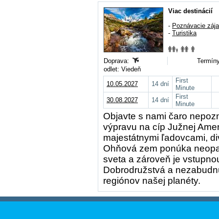
Viac destinácií
-
Poznávacie záj
-
Turistika
Doprava:
Termíny
odlet: Viedeň
First
10.05.2027
14 dní
Minute
First
30.08.2027
14 dní
Minute
Objavte s nami čaro nepozn
výpravu na cíp Južnej Amer
majestátnymi ľadovcami, di
Ohňová zem ponúka neopako
sveta a zároveň je vstupno
Dobrodružstvá a nezabudnut
regiónov našej planéty.