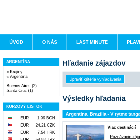
ÚVOD
O NÁS
LAST MINUTE
PLAV
Hľadanie zájazdov
ARGENTÍNA
«
Krajiny
«
Argentína
Buenos Aires (2)
Santa Cruz (1)
Výsledky hľadania
KURZOVÝ LÍSTOK
Argentína, Brazília - V rytme tan
EUR
1,96 BGN
EUR
24,21 CZK
Viac destinácií
EUR
7,54 HRK
-
Poznávacie záj
EUR
54,93 TRY