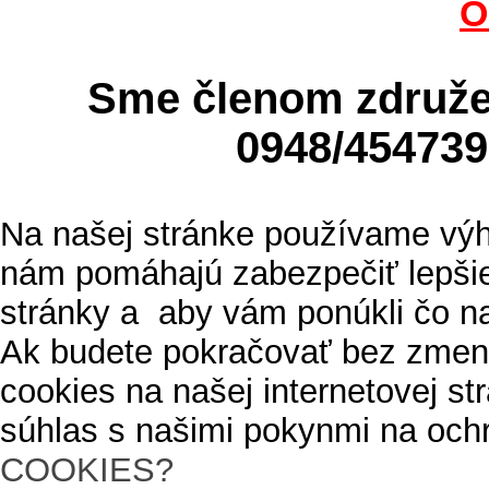
O
Sme členom zdru
0948/4547
Na našej stránke používame výh
nám pomáhajú zabezpečiť lepšie
stránky a aby vám ponúkli čo n
Ak budete pokračovať bez zmen
cookies na našej internetovej s
súhlas s našimi pokynmi na och
COOKIES?