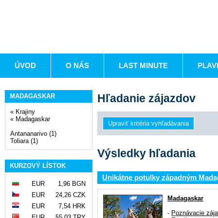
ÚVOD
O NÁS
LAST MINUTE
PLAV
Hľadanie zájazdov
MADAGASKAR
«
Krajiny
«
Madagaskar
Antananarivo (1)
Toliara (1)
Výsledky hľadania
KURZOVÝ LÍSTOK
Unikátne potulky západným Mad
EUR
1,96 BGN
EUR
24,26 CZK
Madagaskar
EUR
7,54 HRK
-
Poznávacie záj
EUR
55,03 TRY