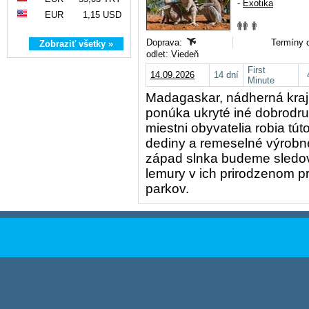
-
Exotika
EUR
1,15 USD
Doprava:
Termíny 
Zobraziť všetky »
odlet: Viedeň
First
14.09.2026
14 dní
Minute
Madagaskar, nádherná kraj
ponúka ukryté iné dobrodruž
miestni obyvatelia robia tú
dediny a remeselné výrobn
západ slnka budeme sledo
lemury v ich prirodzenom p
parkov.