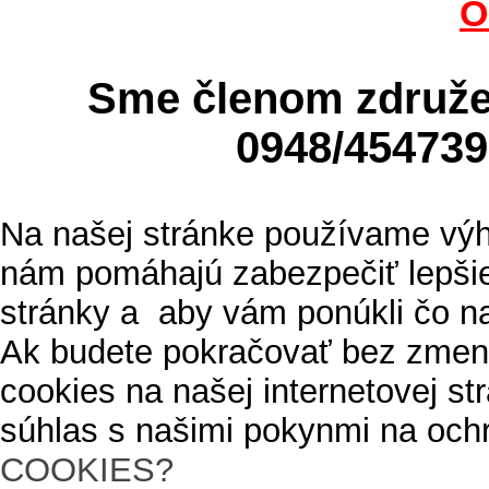
O
Sme členom zdru
0948/4547
Na našej stránke používame výh
nám pomáhajú zabezpečiť lepšie
stránky a aby vám ponúkli čo n
Ak budete pokračovať bez zmen
cookies na našej internetovej s
súhlas s našimi pokynmi na och
COOKIES?