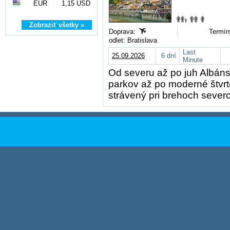
EUR
1,15 USD
Zobraziť všetky »
Doprava:
Termín
odlet: Bratislava
Last
25.09.2026
6 dní
Minute
Od severu až po juh Albáns
parkov až po moderné štvr
strávený pri brehoch seve