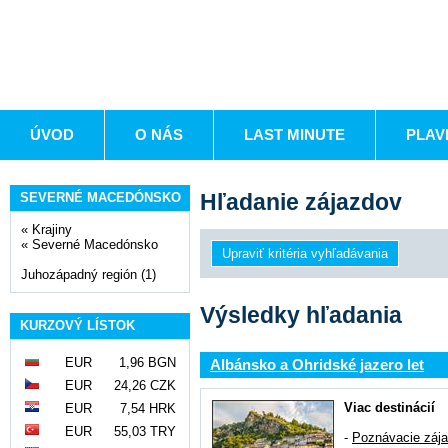
ÚVOD
O NÁS
LAST MINUTE
PLAV
Hľadanie zájazdov
SEVERNÉ MACEDÓNSKO
«
Krajiny
«
Severné Macedónsko
Juhozápadný región (1)
Výsledky hľadania
KURZOVÝ LÍSTOK
EUR
1,96 BGN
Albánsko a Ohridské jazero let
EUR
24,26 CZK
Viac destinácií
EUR
7,54 HRK
EUR
55,03 TRY
-
Poznávacie záj