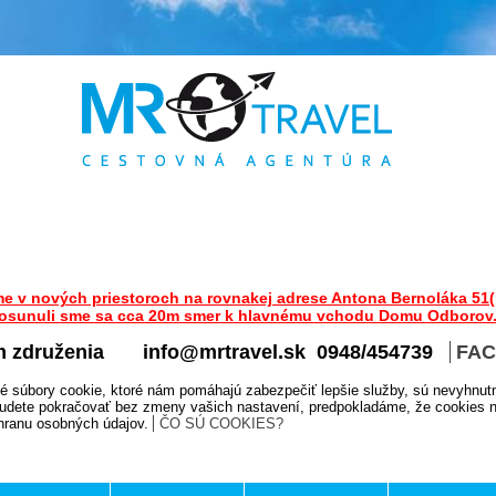
me v nových priestoroch na rovnakej adrese Antona Bernoláka 51(
osunuli sme sa cca 20m smer k hlavnému vchodu Domu Odborov
m združenia
info@mrtravel.sk 0948/454739
FA
é súbory cookie, ktoré nám pomáhajú zabezpečiť lepšie služby, sú nevyhnut
udete pokračovať bez zmeny vašich nastavení, predpokladáme, že cookies na
chranu osobných údajov.
ČO SÚ COOKIES?