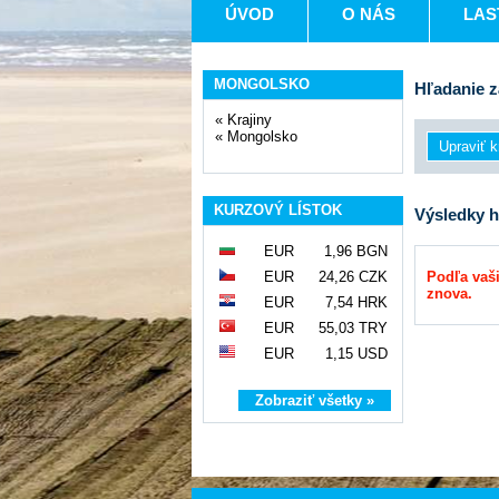
ÚVOD
O NÁS
LAS
MONGOLSKO
Hľadanie z
«
Krajiny
«
Mongolsko
KURZOVÝ LÍSTOK
Výsledky h
EUR
1,96 BGN
EUR
24,26 CZK
Podľa vaši
znova.
EUR
7,54 HRK
EUR
55,03 TRY
EUR
1,15 USD
Zobraziť všetky »