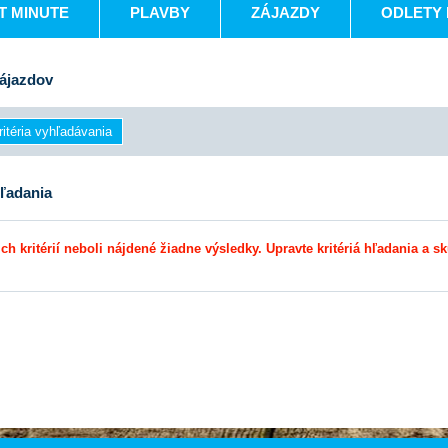
T MINUTE
PLAVBY
ZÁJAZDY
ODLETY 
ájazdov
ľadania
ch kritérií neboli nájdené žiadne výsledky. Upravte kritériá hľadania a sk