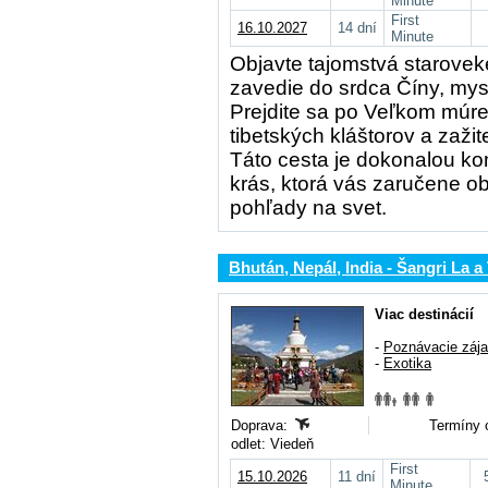
Minute
First
16.10.2027
14 dní
Minute
Objavte tajomstvá starovek
zavedie do srdca Číny, mys
Prejdite sa po Veľkom múre
tibetských kláštorov a zaž
Táto cesta je dokonalou kom
krás, ktorá vás zaručene o
pohľady na svet.
Bhután, Nepál, India - Šangri La a
Viac destinácií
-
Poznávacie záj
-
Exotika
Doprava:
Termíny 
odlet: Viedeň
First
15.10.2026
11 dní
Minute