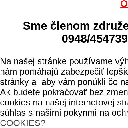
O
Sme členom zdru
0948/4547
Na našej stránke používame výh
nám pomáhajú zabezpečiť lepšie
stránky a aby vám ponúkli čo n
Ak budete pokračovať bez zmen
cookies na našej internetovej s
súhlas s našimi pokynmi na och
COOKIES?