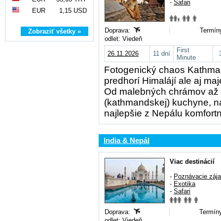
-
Safari
EUR
1,15 USD
Doprava:
Termíny
Zobraziť všetky »
odlet: Viedeň
First
26.11.2026
11 dní
Minute
Fotogenický chaos Kathman
predhorí Himalájí ale aj ma
Od malebných chrámov až p
(kathmandskej) kuchyne, na
najlepšie z Nepálu komfort
India & Nepál
Viac destinácií
-
Poznávacie záj
-
Exotika
-
Safari
Doprava:
Termíny
odlet: Viedeň