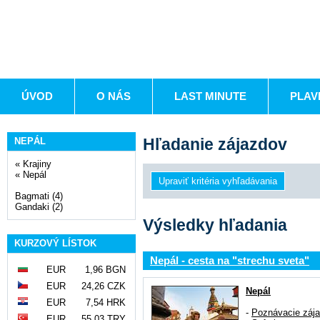
ÚVOD
O NÁS
LAST MINUTE
PLAV
Hľadanie zájazdov
NEPÁL
«
Krajiny
«
Nepál
Bagmati (4)
Gandaki (2)
Výsledky hľadania
KURZOVÝ LÍSTOK
Nepál - cesta na "strechu sveta"
EUR
1,96 BGN
EUR
24,26 CZK
Nepál
EUR
7,54 HRK
-
Poznávacie záj
EUR
55,03 TRY