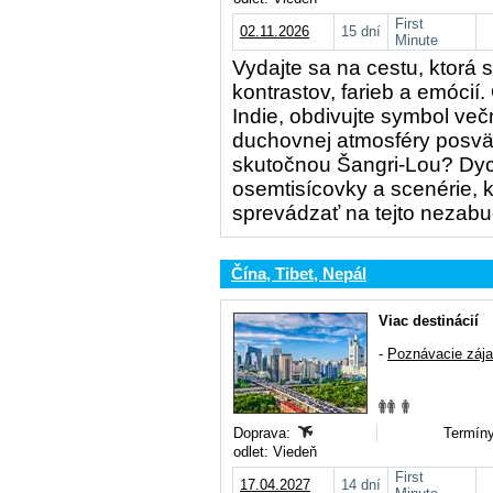
First
02.11.2026
15 dní
Minute
Vydajte sa na cestu, ktorá 
kontrastov, farieb a emócií
Indie, obdivujte symbol več
duchovnej atmosféry posvä
skutočnou Šangri-Lou? Dy
osemtisícovky a scenérie, 
sprevádzať na tejto nezabu
Čína, Tibet, Nepál
Viac destinácií
-
Poznávacie záj
Doprava:
Termíny
odlet: Viedeň
First
17.04.2027
14 dní