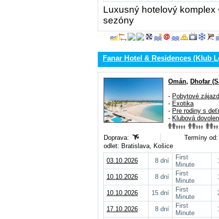
Luxusný hotelový komplex •
sezóny
Fanar Hotel & Residences (Klub L
Omán
,
Dhofar (S
-
Pobytové zájaz
-
Exotika
-
Pre rodiny s deť
-
Klubová dovole
Doprava:
Termíny od:
odlet: Bratislava, Košice
First
03.10.2026
8 dní
Minute
First
10.10.2026
8 dní
Minute
First
10.10.2026
15 dní
Minute
First
17.10.2026
8 dní
Minute