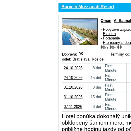
Barceló Mussanah Resort
Omán
,
Al Batina
-
Pobytové zájaz
-
Exotika
-
Potápanie
-
Pre rodiny s deť
Doprava:
Termíny od:
odlet: Bratislava, Košice
First
24.10.2026
8 dní
Minute
First
24.10.2026
15 dní
Minute
First
31.10.2026
8 dní
Minute
First
31.10.2026
15 dní
Minute
First
07.11.2026
8 dní
Minute
Hotel ponúka dokonalý únik
obklopený šumom mora, mo
približne hodinu jazdy od 