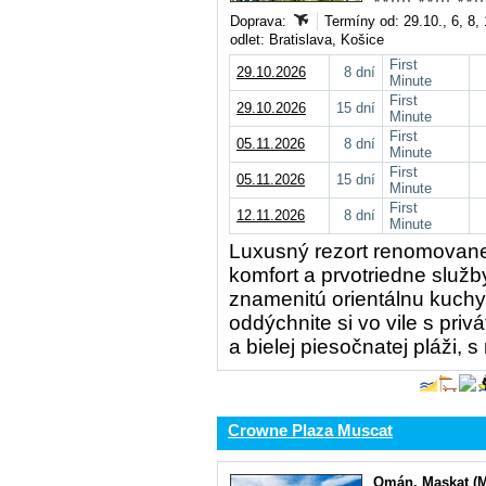
Doprava:
Termíny od: 29.10., 6, 8,
odlet: Bratislava, Košice
First
29.10.2026
8 dní
Minute
First
29.10.2026
15 dní
Minute
First
05.11.2026
8 dní
Minute
First
05.11.2026
15 dní
Minute
First
12.11.2026
8 dní
Minute
Luxusný rezort renomovanej
komfort a prvotriedne služb
znamenitú orientálnu kuchy
oddýchnite si vo vile s pri
a bielej piesočnatej pláži,
Crowne Plaza Muscat
Omán
,
Maskat (