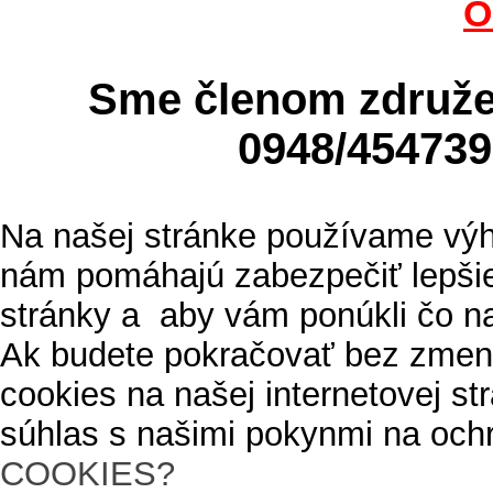
O
Sme členom zdru
0948/4547
Na našej stránke používame výh
nám pomáhajú zabezpečiť lepšie
stránky a aby vám ponúkli čo n
Ak budete pokračovať bez zmen
cookies na našej internetovej s
súhlas s našimi pokynmi na och
COOKIES?