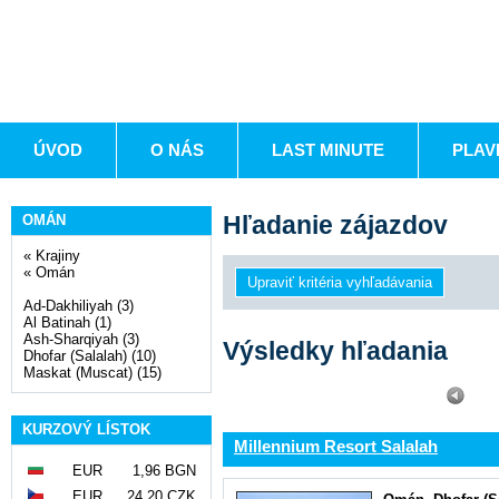
ÚVOD
O NÁS
LAST MINUTE
PLAV
Hľadanie zájazdov
OMÁN
«
Krajiny
«
Omán
Ad-Dakhiliyah (3)
Al Batinah (1)
Ash-Sharqiyah (3)
Výsledky hľadania
Dhofar (Salalah) (10)
Maskat (Muscat) (15)
KURZOVÝ LÍSTOK
Millennium Resort Salalah
EUR
1,96 BGN
EUR
24,20 CZK