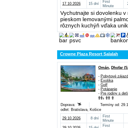
First
17.10.2026
15 dní
Minute
Vychutnajte si dovolenku v 
pieskom lemovanými palmov
rôznych kuchýň vďaka unik
Crowne Plaza Resort Salalah
Omán
,
Dhofar (S
-
Pobytové zájaz
-
Exotika
-
Golf
-
Potápanie
-
Pre rodiny s deť
Doprava:
Termíny od: 29.1
odlet: Bratislava, Košice
First
29.10.2026
8 dní
Minute
First
29.10.2026
15 dní