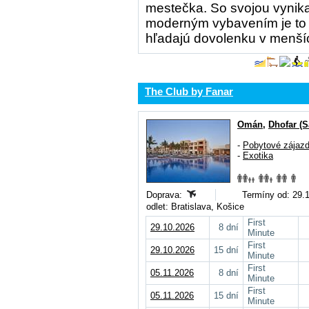
mestečka. So svojou vynika
moderným vybavením je to id
hľadajú dovolenku v menší
The Club by Fanar
Omán
,
Dhofar (S
-
Pobytové zájaz
-
Exotika
Doprava:
Termíny od: 29.1
odlet: Bratislava, Košice
First
29.10.2026
8 dní
Minute
First
29.10.2026
15 dní
Minute
First
05.11.2026
8 dní
Minute
First
05.11.2026
15 dní
Minute