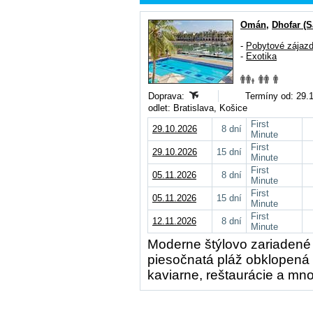
Omán
,
Dhofar (S
-
Pobytové zájaz
-
Exotika
Doprava:
Termíny od: 29.1
odlet: Bratislava, Košice
First
29.10.2026
8 dní
Minute
First
29.10.2026
15 dní
Minute
First
05.11.2026
8 dní
Minute
First
05.11.2026
15 dní
Minute
First
12.11.2026
8 dní
Minute
Moderne štýlovo zariadené 
piesočnatá pláž obklopená
kaviarne, reštaurácie a m