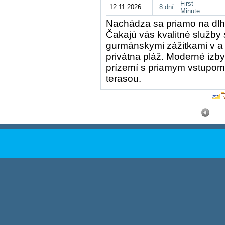
First
12.11.2026
8 dní
Minute
Nachádza sa priamo na dlhe
Čakajú vás kvalitné služby 
gurmánskymi zážitkami v a 
privátna pláž. Moderné izb
prízemí s priamym vstupom
terasou.