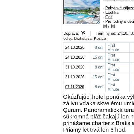
-
Pobytové zájaz
-
Exotika
-
Golf
-
Pre rodiny s deť
Doprava:
Termíny od: 24.10., 8
odlet: Bratislava, Košice
First
24.10.2026
8 dní
Minute
First
24.10.2026
15 dní
Minute
First
31.10.2026
8 dní
Minute
First
31.10.2026
15 dní
Minute
First
07.11.2026
8 dní
Minute
Okúzľujúci hotel ponúka v
zálivu vďaka skvelému umie
Qurum. Panoramatická teras
súkromná pláž čakajú len n
prinášame charter z Bratis
Priamy let trvá len 6 hod.