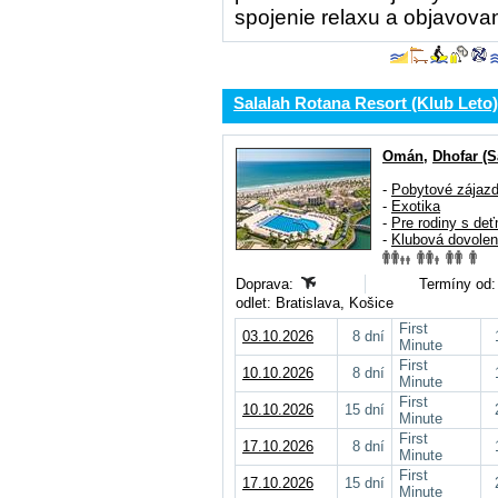
spojenie relaxu a objavovan
Salalah Rotana Resort (Klub Leto)
Omán
,
Dhofar (S
-
Pobytové zájaz
-
Exotika
-
Pre rodiny s deť
-
Klubová dovole
Doprava:
Termíny od:
odlet: Bratislava, Košice
First
03.10.2026
8 dní
Minute
First
10.10.2026
8 dní
Minute
First
10.10.2026
15 dní
Minute
First
17.10.2026
8 dní
Minute
First
17.10.2026
15 dní
Minute