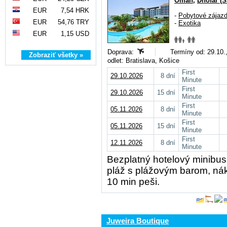
Omán
,
Dhofar (S
EUR
7,54 HRK
-
Pobytové zájaz
EUR
54,76 TRY
-
Exotika
EUR
1,15 USD
Doprava:
Termíny od: 29.10.,
Zobraziť všetky »
odlet: Bratislava, Košice
First
29.10.2026
8 dní
Minute
First
29.10.2026
15 dní
Minute
First
05.11.2026
8 dní
Minute
First
05.11.2026
15 dní
Minute
First
12.11.2026
8 dní
Minute
Bezplatný hotelový minibus
pláž s plážovým barom, ná
10 min peši.
Juweira Boutique