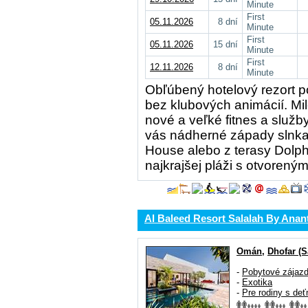
Minute
First
05.11.2026
8 dní
Minute
First
05.11.2026
15 dní
Minute
First
12.11.2026
8 dní
Minute
Obľúbený hotelový rezort 
bez klubových animácií. Mil
nové a veľké fitnes a služb
vás nádherné západy slnka
House alebo z terasy Dolph
najkrajšej pláži s otvoren
Al Baleed Resort Salalah By Anan
Omán
,
Dhofar (S
-
Pobytové zájaz
-
Exotika
-
Pre rodiny s deť