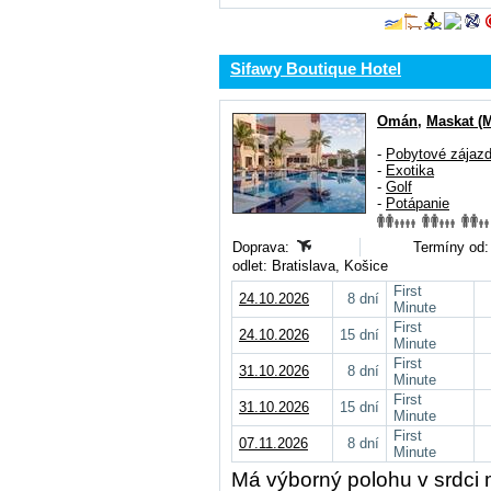
Sifawy Boutique Hotel
Omán
,
Maskat (
-
Pobytové zájaz
-
Exotika
-
Golf
-
Potápanie
Doprava:
Termíny od:
odlet: Bratislava, Košice
First
24.10.2026
8 dní
Minute
First
24.10.2026
15 dní
Minute
First
31.10.2026
8 dní
Minute
First
31.10.2026
15 dní
Minute
First
07.11.2026
8 dní
Minute
Má výborný polohu v srdc