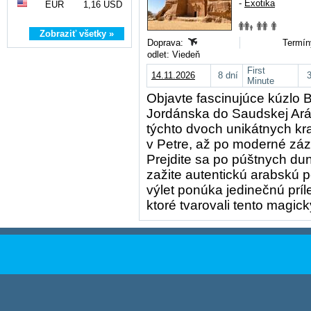
-
Exotika
EUR
1,16 USD
Zobraziť všetky »
Doprava:
Termín
odlet: Viedeň
First
14.11.2026
8 dní
Minute
Objavte fascinujúce kúzlo
Jordánska do Saudskej Arábi
týchto dvoch unikátnych kr
v Petre, až po moderné záz
Prejdite sa po púštnych du
zažite autentickú arabskú 
výlet ponúka jedinečnú príle
ktoré tvarovali tento magick