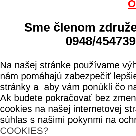
O
Sme členom zdru
0948/4547
Na našej stránke používame výh
nám pomáhajú zabezpečiť lepšie
stránky a aby vám ponúkli čo n
Ak budete pokračovať bez zmen
cookies na našej internetovej s
súhlas s našimi pokynmi na och
COOKIES?