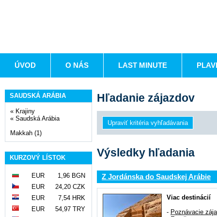
ÚVOD
O NÁS
LAST MINUTE
PLAV
Hľadanie zájazdov
SAUDSKÁ ARÁBIA
«
Krajiny
«
Saudská Arábia
Makkah (1)
Výsledky hľadania
KURZOVÝ LÍSTOK
EUR
1,96 BGN
Z Jordánska do Saudskej Arábie
EUR
24,20 CZK
Viac destinácií
EUR
7,54 HRK
EUR
54,97 TRY
-
Poznávacie záj