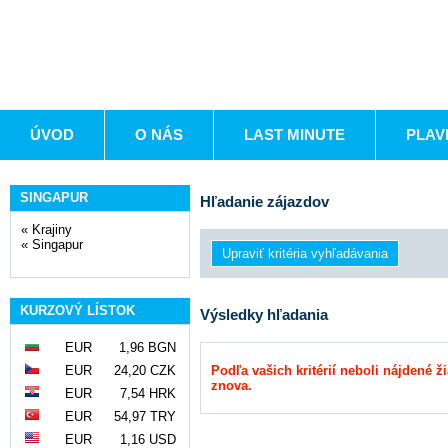
ÚVOD
O NÁS
LAST MINUTE
PLAV
SINGAPUR
Hľadanie zájazdov
«
Krajiny
«
Singapur
KURZOVÝ LÍSTOK
Výsledky hľadania
EUR
1,96 BGN
EUR
24,20 CZK
Podľa vašich kritérií neboli nájdené ž
znova.
EUR
7,54 HRK
EUR
54,97 TRY
EUR
1,16 USD