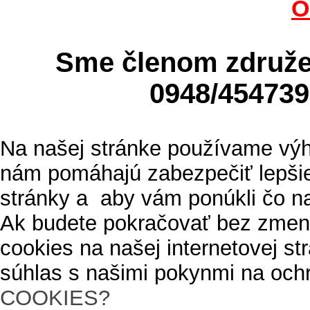
O
Sme členom zdru
0948/4547
Na našej stránke používame výh
nám pomáhajú zabezpečiť lepšie
stránky a aby vám ponúkli čo n
Ak budete pokračovať bez zmen
cookies na našej internetovej s
súhlas s našimi pokynmi na och
COOKIES?