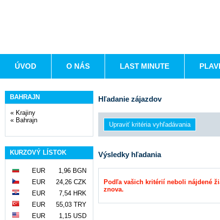
ÚVOD
O NÁS
LAST MINUTE
PLAV
BAHRAJN
Hľadanie zájazdov
«
Krajiny
«
Bahrajn
KURZOVÝ LÍSTOK
Výsledky hľadania
EUR
1,96 BGN
EUR
24,26 CZK
Podľa vašich kritérií neboli nájdené ž
znova.
EUR
7,54 HRK
EUR
55,03 TRY
EUR
1,15 USD