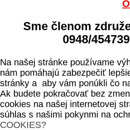
O
Sme členom zdru
0948/4547
Na našej stránke používame výh
nám pomáhajú zabezpečiť lepšie
stránky a aby vám ponúkli čo n
Ak budete pokračovať bez zmen
cookies na našej internetovej s
súhlas s našimi pokynmi na och
COOKIES?