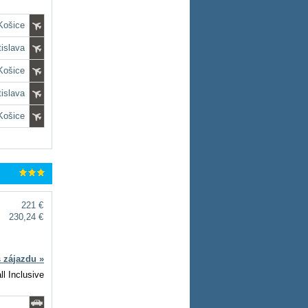
 Košice
tislava
 Košice
tislava
 Košice
221 €
230,24 €
s zájazdu »
ll Inclusive