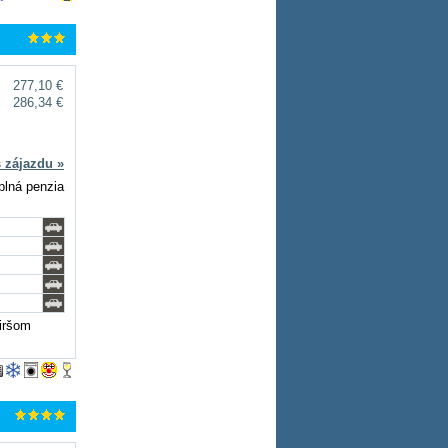
277,10 €
286,34 €
s zájazdu »
plná penzia
širšom