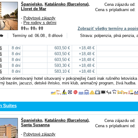
Španielsko
,
Katalánsko (Barcelona)
,
Cena zájazdu od:
Lloret de Mar
Cena s príplatkami od:
-
Pobytové zájazdy
-
Pre rodiny s deťmi
Zobraziť všetky termíny a popi
Termíny od: 06.08., 8 dňové
Strava: polpenzia, plná penzia, a
6
8 dní
603,50 €
+18,48 €
6
8 dní
603,50 €
+18,48 €
6
8 dní
603,50 €
+18,48 €
6
8 dní
593,30 €
+18,48 €
6
8 dní
583,10 €
+18,48 €
odinne orientovaný hotel situovaný v pokojnejšej časti inak rušného letoviska 
ný bazén, jacuzzi, detské ihrisko, mini klub, animačný program, živá hudba.
n Suites
Španielsko
,
Katalánsko (Barcelona)
,
Cena zájazdu od:
Santa Susanna
Cena s príplatkami od:
-
Pobytové zájazdy