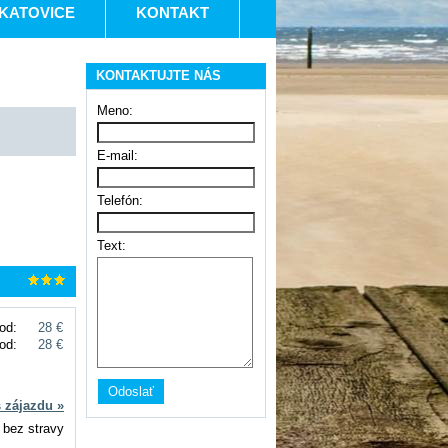
KATOVICE
KONTAKT
KONTAKTUJTE NÁS
Meno:
E-mail:
Telefón:
Text:
od:
28 €
od:
28 €
s zájazdu »
 bez stravy