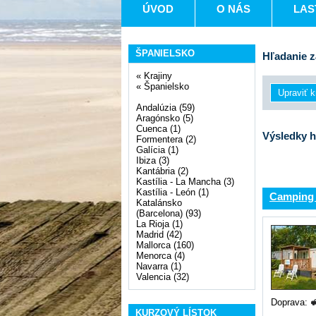
ÚVOD
O NÁS
LAS
ŠPANIELSKO
Hľadanie z
«
Krajiny
«
Španielsko
Andalúzia (59)
Aragónsko (5)
Cuenca (1)
Výsledky h
Formentera (2)
Galícia (1)
Ibiza (3)
Kantábria (2)
Kastília - La Mancha (3)
Kastília - León (1)
Camping 
Katalánsko
(Barcelona) (93)
La Rioja (1)
Madrid (42)
Mallorca (160)
Menorca (4)
Navarra (1)
Valencia (32)
Doprava:
KURZOVÝ LÍSTOK