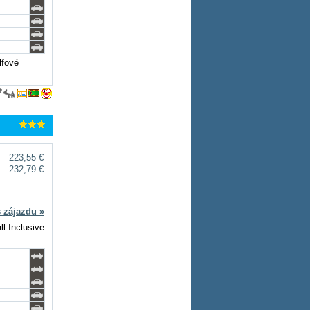
lfové
223,55 €
232,79 €
s zájazdu »
ll Inclusive