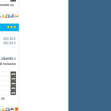
tovanie so
253,30 €
262,54 €
s zájazdu »
ll Inclusive
i za