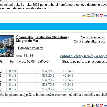
nej rekonštrukcii v roku 2022 ponúka hotel komfortné a cenovo dostupné uby
a úrovni 3-hviezdičkového štandardu.
Španielsko
,
Katalánsko (Barcelona)
,
Cena zájazdu od:
Malgrat de Mar
Cena s príplatkami od:
-
Pobytové zájazdy
Zobraziť všetky termíny a popi
Termíny od: 06.08., 8 dňové
Strava: polpenzia, plná penzia, a
6
8 dní
537,20 €
+9,24 €
6
8 dní
537,20 €
+9,24 €
6
8 dní
537,20 €
+9,24 €
6
8 dní
528,70 €
+9,24 €
6
8 dní
519,35 €
+9,24 €
ľahlej piesočnatej pláži s hrubozrnným pieskom, ležadlá a slnečníky na pláž