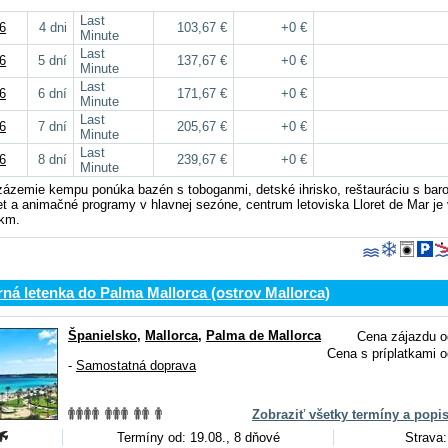
Last
6
4 dni
103,67 €
+0 €
Minute
Last
6
5 dní
137,67 €
+0 €
Minute
Last
6
6 dní
171,67 €
+0 €
Minute
Last
6
7 dní
205,67 €
+0 €
Minute
Last
6
8 dní
239,67 €
+0 €
Minute
zázemie kempu ponúka bazén s toboganmi, detské ihrisko, reštauráciu s bar
t a animačné programy v hlavnej sezóne, centrum letoviska Lloret de Mar je 
 km.
á letenka do Palma Mallorca (ostrov Mallorca)
Španielsko
,
Mallorca
,
Palma de Mallorca
Cena zájazdu o
Cena s príplatkami o
-
Samostatná doprava
Zobraziť všetky termíny a popi
Termíny od: 19.08., 8 dňové
Strava: