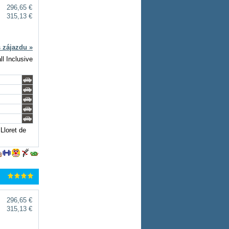
296,65 €
315,13 €
s zájazdu »
ll Inclusive
Lloret de
296,65 €
315,13 €