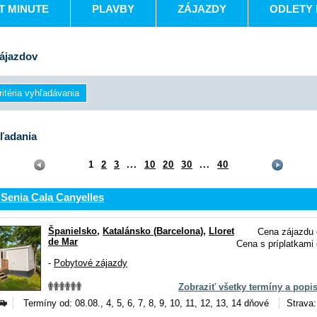
T MINUTE
PLAVBY
ZÁJAZDY
ODLETY 
ájazdov
ľadania
1
2
3
...
10
20
30
...
40
Senia Cala Canyelles
Španielsko
,
Katalánsko (Barcelona)
,
Lloret
Cena zájazdu 
de Mar
Cena s príplatkami 
-
Pobytové zájazdy
Zobraziť všetky termíny a popi
Termíny od: 08.08., 4, 5, 6, 7, 8, 9, 10, 11, 12, 13, 14 dňové
Strava: