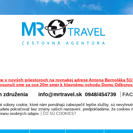
me v nových priestoroch na rovnakej adrese Antona Bernoláka 51(
osunuli sme sa cca 20m smer k hlavnému vchodu Domu Odborov
m združenia
info@mrtravel.sk 0948/454739
FA
é súbory cookie, ktoré nám pomáhajú zabezpečiť lepšie služby, sú nevyhnut
udete pokračovať bez zmeny vašich nastavení, predpokladáme, že cookies na
chranu osobných údajov.
ČO SÚ COOKIES?