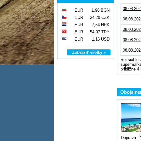
08.08.202
EUR
1,96 BGN
EUR
24,20 CZK
08.08.202
EUR
7,54 HRK
08.08.202
EUR
54,97 TRY
EUR
1,16 USD
08.08.202
08.08.202
Zobraziť všetky »
Rozsiahle 
supermarke
približne 4
Obojsmern
Doprava: