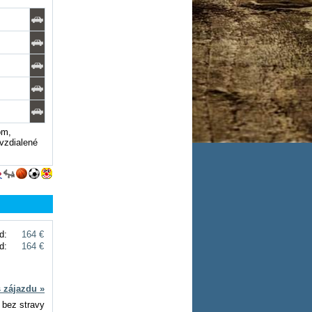
om,
vzdialené
d:
164 €
d:
164 €
s zájazdu »
 bez stravy