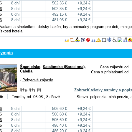
6
8 dní
502,35 €
+9,24 €
6
8 dní
502,35 €
+9,24 €
6
8 dní
492,15 €
+9,24 €
6
8 dní
481,95 €
+9,24 €
žadlami a slnečníkmi, detský bazén, hry a animačný program pre deti, minigo
ízkosti hotela.
lympic
Španielsko
,
Katalánsko (Barcelona)
,
Cena zájazdu od:
Calella
Cena s príplatkami od:
-
Pobytové zájazdy
Zobraziť všetky termíny a popi
Termíny od: 06.08., 8 dňové
Strava: polpenzia, plná penzia, a
6
8 dní
506,60 €
+9,24 €
6
8 dní
506,60 €
+9,24 €
6
8 dní
506,60 €
+9,24 €
6
8 dní
496,40 €
+9,24 €
6
8 dní
486,20 €
+9,24 €