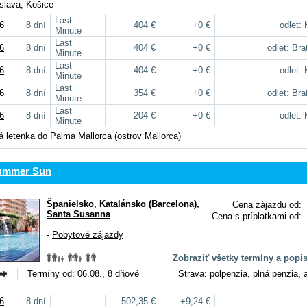
tislava, Košice
Last
6
8 dní
404 €
+0 €
odlet:
Minute
Last
6
8 dní
404 €
+0 €
odlet: Bra
Minute
Last
6
8 dní
404 €
+0 €
odlet:
Minute
Last
6
8 dní
354 €
+0 €
odlet: Bra
Minute
Last
6
8 dní
204 €
+0 €
odlet:
Minute
 letenka do Palma Mallorca (ostrov Mallorca)
ummer Sun
Španielsko
,
Katalánsko (Barcelona)
,
Cena zájazdu od:
Santa Susanna
Cena s príplatkami od:
-
Pobytové zájazdy
Zobraziť všetky termíny a popi
Termíny od: 06.08., 8 dňové
Strava: polpenzia, plná penzia, a
6
8 dní
502,35 €
+9,24 €