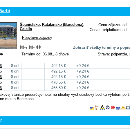
Garbí
Španielsko
,
Katalánsko (Barcelona)
,
Cena zájazdu od:
Calella
Cena s príplatkami od:
-
Pobytové zájazdy
Zobraziť všetky termíny a popi
Termíny od: 06.08., 8 dňové
Strava: polpenzia, 
6
8 dní
492,15 €
+9,24 €
6
8 dní
492,15 €
+9,24 €
6
8 dní
492,15 €
+9,24 €
6
8 dní
478,55 €
+9,24 €
6
8 dní
465,80 €
+9,24 €
lakovej stanice predurčuje hotel na ideálny východiskový bod ku výletom po 
tane mesta Barcelona.
r