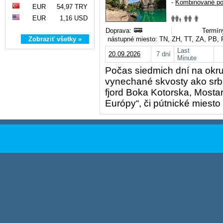
-
Kombinované po
EUR
54,97 TRY
EUR
1,16 USD
Doprava:
Termín
Zobraziť všetky »
nástupné miesto: TN, ZH, TT, ZA, PB,
Last
20.09.2026
7 dní
Minute
Počas siedmich dní na okr
vynechané skvosty ako srbs
fjord Boka Kotorska, Mosta
Európy“, či pútnické mies