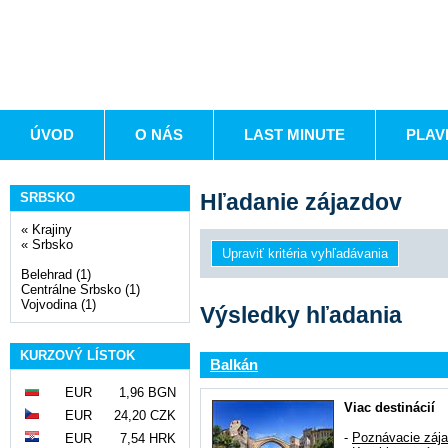
ÚVOD
O NÁS
LAST MINUTE
PLAV
Hľadanie zájazdov
SRBSKO
«
Krajiny
«
Srbsko
Belehrad (1)
Centrálne Srbsko (1)
Vojvodina (1)
Výsledky hľadania
KURZOVÝ LÍSTOK
Balkán
EUR
1,96 BGN
Viac destinácií
EUR
24,20 CZK
-
Poznávacie záj
EUR
7,54 HRK