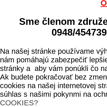
O
Sme členom zdru
0948/4547
Na našej stránke používame výh
nám pomáhajú zabezpečiť lepšie
stránky a aby vám ponúkli čo n
Ak budete pokračovať bez zmen
cookies na našej internetovej s
súhlas s našimi pokynmi na och
COOKIES?