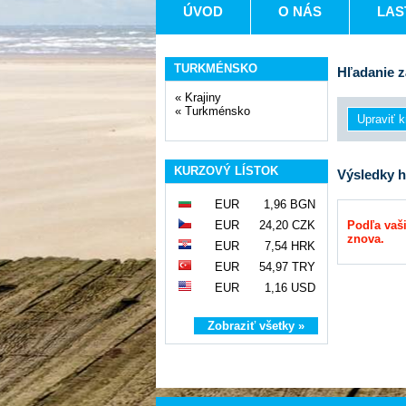
ÚVOD
O NÁS
LAS
TURKMÉNSKO
Hľadanie z
«
Krajiny
«
Turkménsko
KURZOVÝ LÍSTOK
Výsledky h
EUR
1,96 BGN
EUR
24,20 CZK
Podľa vaši
znova.
EUR
7,54 HRK
EUR
54,97 TRY
EUR
1,16 USD
Zobraziť všetky »