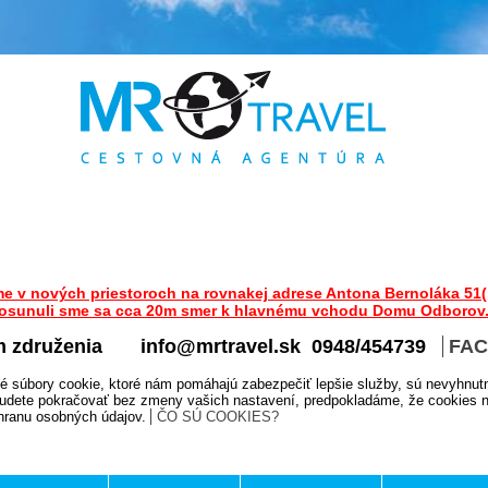
me v nových priestoroch na rovnakej adrese Antona Bernoláka 51(
osunuli sme sa cca 20m smer k hlavnému vchodu Domu Odborov
m združenia
info@mrtravel.sk 0948/454739
FA
é súbory cookie, ktoré nám pomáhajú zabezpečiť lepšie služby, sú nevyhnut
udete pokračovať bez zmeny vašich nastavení, predpokladáme, že cookies na
chranu osobných údajov.
ČO SÚ COOKIES?