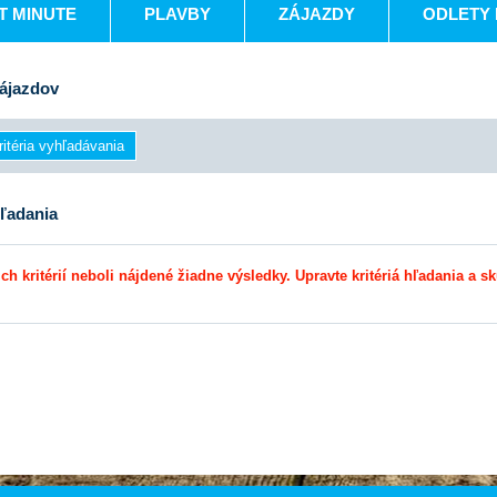
T MINUTE
PLAVBY
ZÁJAZDY
ODLETY 
ájazdov
ľadania
ch kritérií neboli nájdené žiadne výsledky. Upravte kritériá hľadania a sk