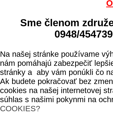
O
Sme členom zdru
0948/4547
Na našej stránke používame výh
nám pomáhajú zabezpečiť lepšie
stránky a aby vám ponúkli čo n
Ak budete pokračovať bez zmen
cookies na našej internetovej s
súhlas s našimi pokynmi na och
COOKIES?