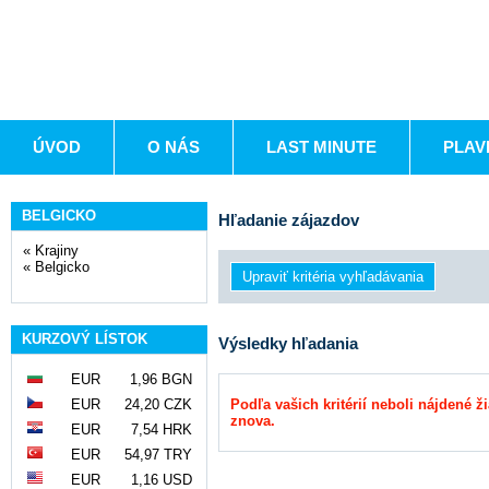
ÚVOD
O NÁS
LAST MINUTE
PLAV
BELGICKO
Hľadanie zájazdov
«
Krajiny
«
Belgicko
KURZOVÝ LÍSTOK
Výsledky hľadania
EUR
1,96 BGN
EUR
24,20 CZK
Podľa vašich kritérií neboli nájdené ž
znova.
EUR
7,54 HRK
EUR
54,97 TRY
EUR
1,16 USD