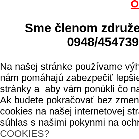
O
Sme členom zdru
0948/4547
Na našej stránke používame výh
nám pomáhajú zabezpečiť lepšie
stránky a aby vám ponúkli čo n
Ak budete pokračovať bez zmen
cookies na našej internetovej s
súhlas s našimi pokynmi na och
COOKIES?