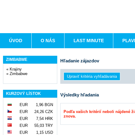
ÚVOD
O NÁS
LAST MINUTE
PLAV
ZIMBABWE
Hľadanie zájazdov
«
Krajiny
«
Zimbabwe
KURZOVÝ LÍSTOK
Výsledky hľadania
EUR
1,96 BGN
EUR
24,26 CZK
Podľa vašich kritérií neboli nájdené ž
znova.
EUR
7,54 HRK
EUR
55,03 TRY
EUR
1,15 USD