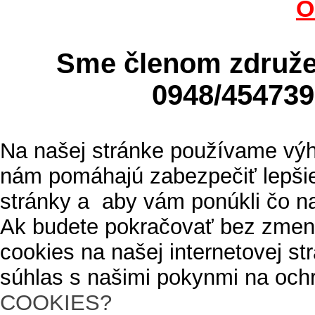
O
Sme členom zdru
0948/4547
Na našej stránke používame výh
nám pomáhajú zabezpečiť lepšie
stránky a aby vám ponúkli čo n
Ak budete pokračovať bez zmen
cookies na našej internetovej s
súhlas s našimi pokynmi na och
COOKIES?