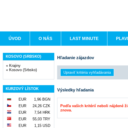
ÚVOD
O NÁS
LAST MINUTE
PLAV
KOSOVO (SRBSKO)
Hľadanie zájazdov
«
Krajiny
«
Kosovo (Srbsko)
KURZOVÝ LÍSTOK
Výsledky hľadania
EUR
1,96 BGN
EUR
24,26 CZK
Podľa vašich kritérií neboli nájdené ž
znova.
EUR
7,54 HRK
EUR
55,03 TRY
EUR
1,15 USD