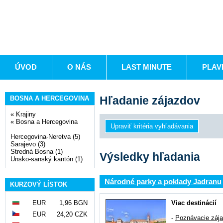
ÚVOD
O NÁS
LAST MINUTE
PLAV
Hľadanie zájazdov
BOSNA A HERCEGOVINA
«
Krajiny
«
Bosna a Hercegovina
Hercegovina-Neretva (5)
Sarajevo (3)
Stredná Bosna (1)
Výsledky hľadania
Unsko-sanský kantón (1)
Národné parky a poklady Jadranu
KURZOVÝ LÍSTOK
EUR
1,96 BGN
Viac destinácií
EUR
24,20 CZK
-
Poznávacie záj