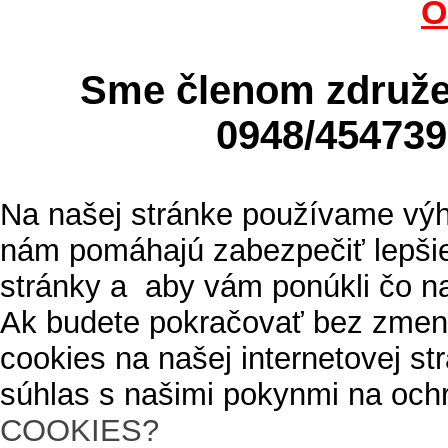
O
Sme členom zdru
0948/4547
Na našej stránke používame výh
nám pomáhajú zabezpečiť lepšie
stránky a aby vám ponúkli čo n
Ak budete pokračovať bez zmen
cookies na našej internetovej s
súhlas s našimi pokynmi na och
COOKIES?