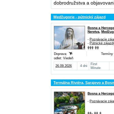
dobrodružstva a objavovani
Medžugorie - pútnický zájazd
Bosna a Hercego
Neretva
,
Medžug
-
Poznávacie záj
-
Pútnické zájazd
Doprava:
Termíny 
odlet: Viedeň
First
26.09.2026
4 dni
Minute
Termálna Riviéra, Sarajevo a Bos
Bosna a Hercego
-
Poznávacie záj