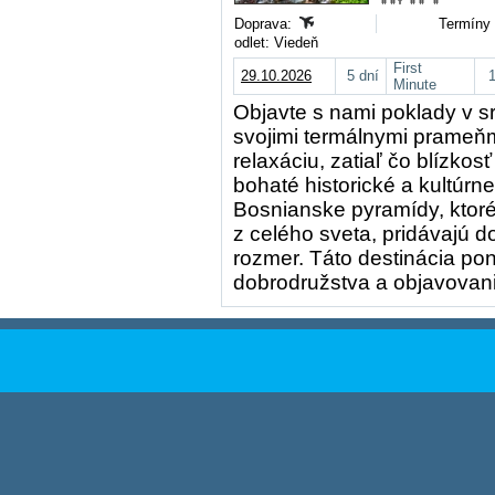
Doprava:
Termíny 
odlet: Viedeň
First
29.10.2026
5 dní
Minute
Objavte s nami poklady v s
svojimi termálnymi prameňm
relaxáciu, zatiaľ čo blízko
bohaté historické a kultúr
Bosnianske pyramídy, ktoré
z celého sveta, pridávajú do
rozmer. Táto destinácia p
dobrodružstva a objavovani