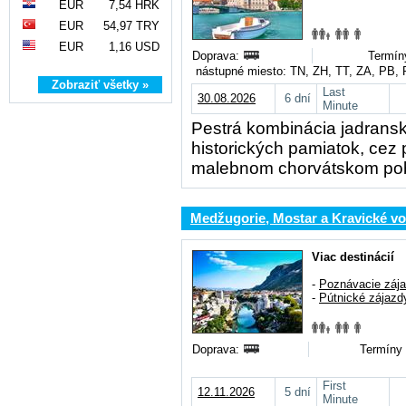
EUR
7,54 HRK
EUR
54,97 TRY
EUR
1,16 USD
Doprava:
Termín
nástupné miesto: TN, ZH, TT, ZA, PB,
Zobraziť všetky »
Last
30.08.2026
6 dní
Minute
Pestrá kombinácia jadrans
historických pamiatok, cez 
malebnom chorvátskom pob
Medžugorie, Mostar a Kravické v
Viac destinácií
-
Poznávacie záj
-
Pútnické zájazd
Doprava:
Termíny 
First
12.11.2026
5 dní
Minute