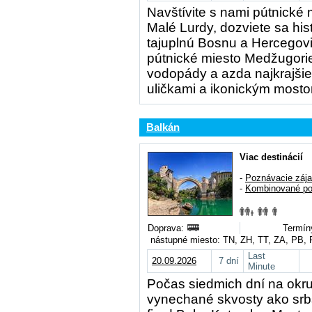
Navštívite s nami pútnické 
Malé Lurdy, dozviete sa hist
tajuplnú Bosnu a Hercegovi
pútnické miesto Medžugorie
vodopády a azda najkrajšie
uličkami a ikonickým mosto
Balkán
Viac destinácií
-
Poznávacie záj
-
Kombinované po
Doprava:
Termín
nástupné miesto: TN, ZH, TT, ZA, PB,
Last
20.09.2026
7 dní
Minute
Počas siedmich dní na okr
vynechané skvosty ako srbs