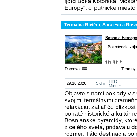
fjord Boka Kotorska, Mosta
Európy“, či pútnické mies
Termálna Riviéra, Sarajevo a Bos
Bosna a Hercego
-
Poznávacie záj
Doprava:
Termíny 
First
29.10.2026
5 dní
Minute
Objavte s nami poklady v s
svojimi termálnymi prameňm
relaxáciu, zatiaľ čo blízko
bohaté historické a kultúr
Bosnianske pyramídy, ktoré
z celého sveta, pridávajú do
rozmer. Táto destinácia p