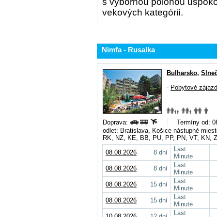
s výbornou polohou uspokoj
vekových kategórií.
Nimfa - Rusalka
Bulharsko
,
Slne
-
Pobytové zájaz
Doprava:
Termíny od: 08
odlet: Bratislava, Košice nástupné mie
RK, NZ, KE, BB, PU, PP, PN, VT, KN, 
Last
08.08.2026
8 dní
Minute
Last
08.08.2026
8 dní
Minute
Last
08.08.2026
15 dní
Minute
Last
08.08.2026
15 dní
Minute
Last
10.08.2026
12 dní