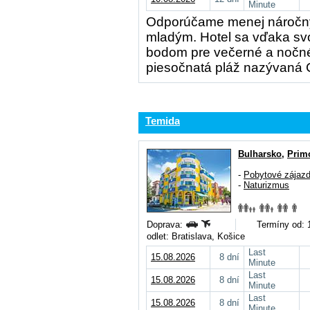
Minute
Odporúčame menej náročným
mladým. Hotel sa vďaka svo
bodom pre večerné a nočné
piesočnatá pláž nazývaná 
Temida
Bulharsko
,
Prim
-
Pobytové zájaz
-
Naturizmus
Doprava:
Termíny od: 
odlet: Bratislava, Košice
Last
15.08.2026
8 dní
Minute
Last
15.08.2026
8 dní
Minute
Last
15.08.2026
8 dní
Minute