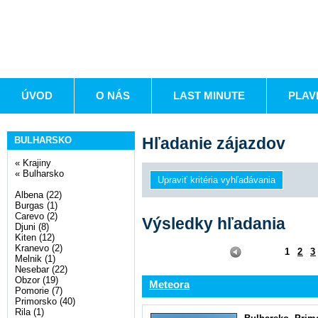
ÚVOD
O NÁS
LAST MINUTE
PLAV
Hľadanie zájazdov
BULHARSKO
«
Krajiny
«
Bulharsko
Albena (22)
Burgas (1)
Carevo (2)
Výsledky hľadania
Djuni (8)
Kiten (12)
Kranevo (2)
1
2
3
Melnik (1)
Nesebar (22)
Obzor (19)
Meteora
Pomorie (7)
Primorsko (40)
Rila (1)