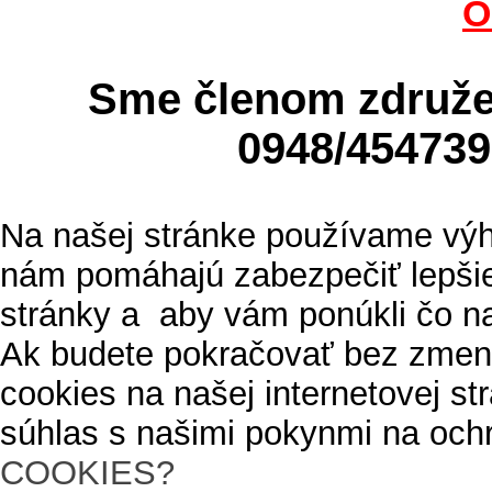
O
Sme členom zdru
0948/4547
Na našej stránke používame výh
nám pomáhajú zabezpečiť lepšie
stránky a aby vám ponúkli čo n
Ak budete pokračovať bez zmen
cookies na našej internetovej s
súhlas s našimi pokynmi na och
COOKIES?