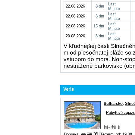
Last
22.08.2026
8 dní
Minute
Last
22.08.2026
8 dní
Minute
Last
22.08.2026
15 dní
Minute
Last
29.08.2026
8 dní
Minute
V kľudnejšej časti Slnečné
m od piesočnatej pláže so 
vstupom do mora. Non-stop
nestrážené parkovisko (ob
Veris
Bulharsko
,
Slne
-
Pobytové zájaz
Doprava:
Termíny od: 19.08.,