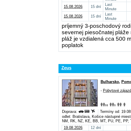
Last
15.08.2026
15 dní
Minute
Last
15.08.2026
15 dní
Minute
príjemný 3-poschodový rod
severnej piesočnatej pláže
pláž je vzdialená cca 500 m
poplatok
Zeus
Bulharsko
,
Pomo
-
Pobytové zájaz
Doprava:
Termíny od: 19.08
odlet: Bratislava, Košice nástupné mie
NM, RK, NZ, KE, BB, MT, PU, PE, PP, 
19.08.2026
12 dní