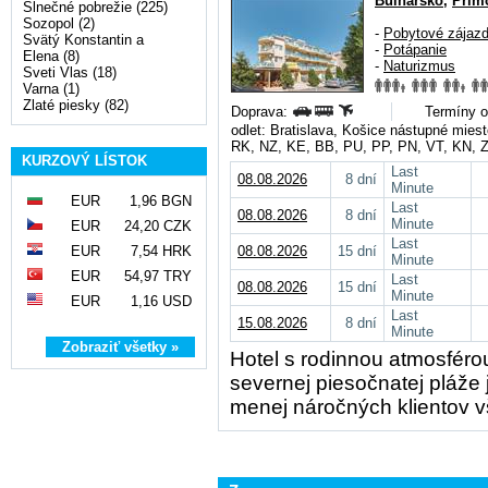
Bulharsko
,
Prim
Slnečné pobrežie (225)
Sozopol (2)
-
Pobytové zájaz
Svätý Konstantin a
-
Potápanie
Elena (8)
-
Naturizmus
Sveti Vlas (18)
Varna (1)
Zlaté piesky (82)
Doprava:
Termíny o
odlet: Bratislava, Košice nástupné mie
RK, NZ, KE, BB, PU, PP, PN, VT, KN, 
KURZOVÝ LÍSTOK
Last
08.08.2026
8 dní
Minute
EUR
1,96 BGN
Last
08.08.2026
8 dní
Minute
EUR
24,20 CZK
Last
EUR
7,54 HRK
08.08.2026
15 dní
Minute
EUR
54,97 TRY
Last
08.08.2026
15 dní
Minute
EUR
1,16 USD
Last
15.08.2026
8 dní
Minute
Zobraziť všetky »
Hotel s rodinnou atmosféro
severnej piesočnatej pláže
menej náročných klientov v