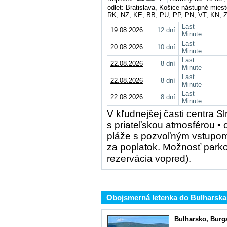
odlet: Bratislava, Košice nástupné mie
RK, NZ, KE, BB, PU, PP, PN, VT, KN, 
Last
19.08.2026
12 dní
Minute
Last
20.08.2026
10 dní
Minute
Last
22.08.2026
8 dní
Minute
Last
22.08.2026
8 dní
Minute
Last
22.08.2026
8 dní
Minute
V kľudnejšej časti centra 
s priateľskou atmosférou • 
pláže s pozvoľným vstupom 
za poplatok. Možnosť parko
rezervácia vopred).
Obojsmerná letenka do Bulharska
Bulharsko
,
Burg