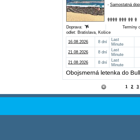
-
Samostatná dop
Doprava:
Termíny o
odlet: Bratislava, Košice
Last
16.08.2026
8 dní
Minute
Last
21.08.2026
8 dní
Minute
Last
21.08.2026
8 dní
Minute
Obojsmerná letenka do Bul
1
2
3