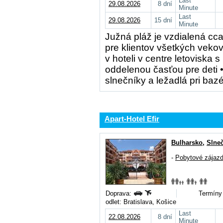
Last
29.08.2026
8 dní
Minute
Last
29.08.2026
15 dní
Minute
Južná pláž je vzdialená c
pre klientov všetkých vekov
v hoteli v centre letoviska
oddelenou časťou pre deti •
slnečníky a ležadlá pri ba
Apart-Hotel Efir
Bulharsko
,
Slne
-
Pobytové zájaz
Doprava:
Termíny 
odlet: Bratislava, Košice
Last
22.08.2026
8 dní
Minute