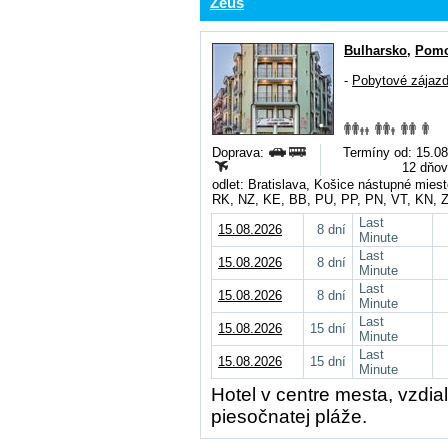
Zeus
Bulharsko
,
Pomo
-
Pobytové zájaz
Doprava:
Termíny od: 15.08.
12 dňo
odlet: Bratislava, Košice nástupné mie
RK, NZ, KE, BB, PU, PP, PN, VT, KN, 
Last
15.08.2026
8 dní
Minute
Last
15.08.2026
8 dní
Minute
Last
15.08.2026
8 dní
Minute
Last
15.08.2026
15 dní
Minute
Last
15.08.2026
15 dní
Minute
Hotel v centre mesta, vzdi
piesočnatej pláže.