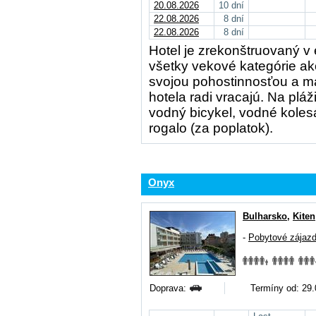
20.08.2026
10 dní
22.08.2026
8 dní
22.08.2026
8 dní
Hotel je zrekonštruovaný v
všetky vekové kategórie ak
svojou pohostinnosťou a má 
hotela radi vracajú. Na pl
vodný bicykel, vodné koles
rogalo (za poplatok).
Onyx
Bulharsko
,
Kiten
-
Pobytové zájaz
Doprava:
Termíny od: 29.