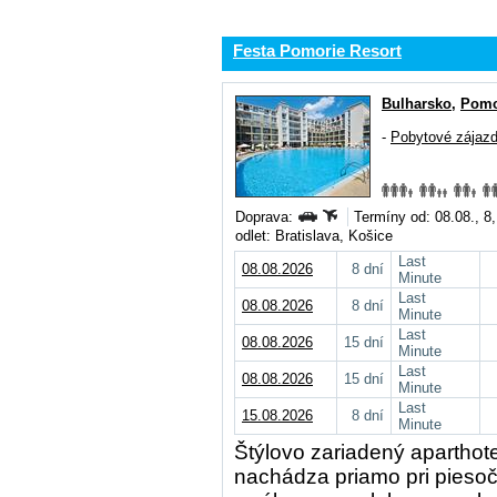
Festa Pomorie Resort
Bulharsko
,
Pomo
-
Pobytové zájaz
Doprava:
Termíny od: 08.08., 8
odlet: Bratislava, Košice
Last
08.08.2026
8 dní
Minute
Last
08.08.2026
8 dní
Minute
Last
08.08.2026
15 dní
Minute
Last
08.08.2026
15 dní
Minute
Last
15.08.2026
8 dní
Minute
Štýlovo zariadený aparthot
nachádza priamo pri piesoč