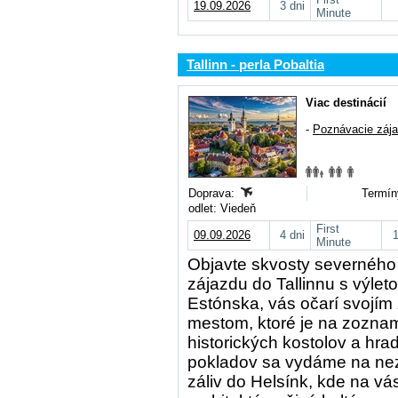
19.09.2026
3 dni
Minute
Tallinn - perla Pobaltia
Viac destinácií
-
Poznávacie záj
Doprava:
Termín
odlet: Viedeň
First
09.09.2026
4 dni
Minute
Objavte skvosty severného
zájazdu do Tallinnu s výlet
Estónska, vás očarí svojí
mestom, ktoré je na zozna
historických kostolov a hra
pokladov sa vydáme na nez
záliv do Helsínk, kde na 