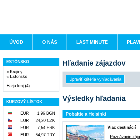
ÚVOD
O NÁS
LAST MINUTE
PLAV
Hľadanie zájazdov
ESTÓNSKO
«
Krajiny
«
Estónsko
Harju kraj (4)
Výsledky hľadania
KURZOVÝ LÍSTOK
EUR
1,96 BGN
Pobaltie a Helsinki
EUR
24,20 CZK
Viac destinácií
EUR
7,54 HRK
EUR
54,97 TRY
-
Poznávacie záj