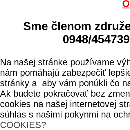
O
Sme členom zdru
0948/4547
Na našej stránke používame výh
nám pomáhajú zabezpečiť lepšie
stránky a aby vám ponúkli čo n
Ak budete pokračovať bez zmen
cookies na našej internetovej s
súhlas s našimi pokynmi na och
COOKIES?