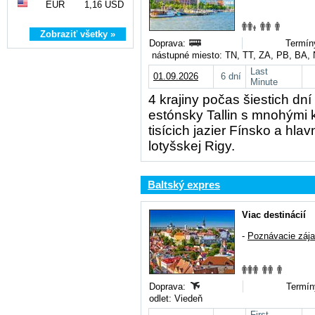
EUR
1,16 USD
Zobraziť všetky »
Doprava:
Termín
nástupné miesto: TN, TT, ZA, PB, BA,
Last
01.09.2026
6 dní
Minute
4 krajiny počas šiestich dní
estónsky Tallin s mnohými k
tisícich jazier Fínsko a hl
lotyšskej Rigy.
Baltský expres
Viac destinácií
-
Poznávacie záj
Doprava:
Termín
odlet: Viedeň
First