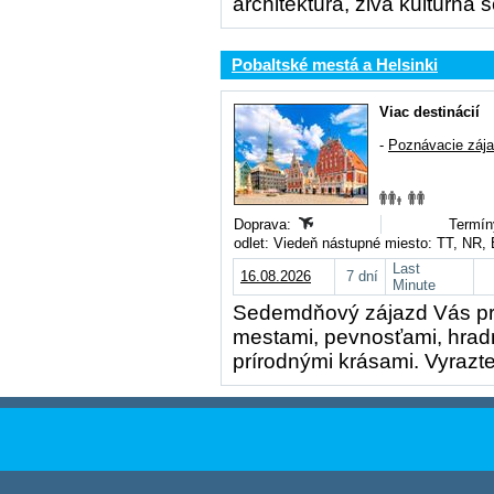
architektúra, živá kultúrna
Pobaltské mestá a Helsinki
Viac destinácií
-
Poznávacie záj
Doprava:
Termín
odlet: Viedeň nástupné miesto: TT, NR,
Last
16.08.2026
7 dní
Minute
Sedemdňový zájazd Vás prev
mestami, pevnosťami, hradm
prírodnými krásami. Vyrazte