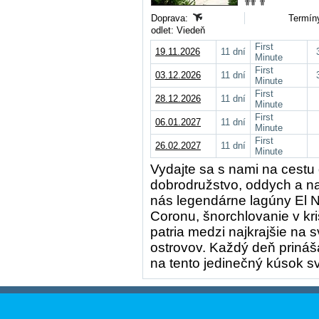
Doprava:
Termíny
odlet: Viedeň
First
19.11.2026
11 dní
Minute
First
03.12.2026
11 dní
Minute
First
28.12.2026
11 dní
Minute
First
06.01.2027
11 dní
Minute
First
26.02.2027
11 dní
Minute
Vydajte sa s nami na cestu 
dobrodružstvo, oddych a naj
nás legendárne lagúny El 
Coronu, šnorchlovanie v kri
patria medzi najkrajšie na s
ostrovov. Každý deň prináša
na tento jedinečný kúsok sv