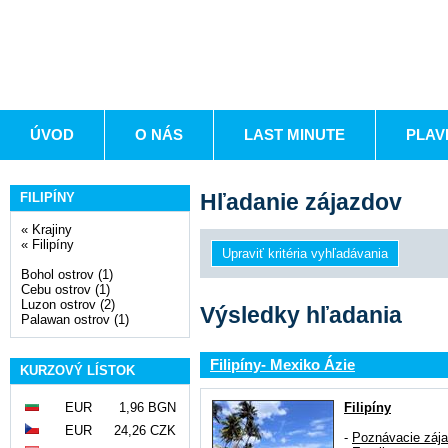
ÚVOD
O NÁS
LAST MINUTE
PLAV
Hľadanie zájazdov
FILIPÍNY
«
Krajiny
«
Filipíny
Bohol ostrov (1)
Cebu ostrov (1)
Luzon ostrov (2)
Výsledky hľadania
Palawan ostrov (1)
Filipíny- Mexiko Ázie
KURZOVÝ LÍSTOK
EUR
1,96 BGN
Filipíny
EUR
24,26 CZK
-
Poznávacie záj