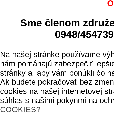
O
Sme členom zdru
0948/4547
Na našej stránke používame výh
nám pomáhajú zabezpečiť lepšie
stránky a aby vám ponúkli čo n
Ak budete pokračovať bez zmen
cookies na našej internetovej s
súhlas s našimi pokynmi na och
COOKIES?