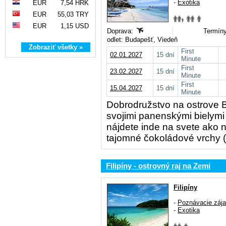
-
Exotika
EUR
7,54 HRK
EUR
55,03 TRY
EUR
1,15 USD
Doprava:
Termíny
odlet: Budapešť, Viedeň
Zobraziť všetky »
First
02.01.2027
15 dní
Minute
First
23.02.2027
15 dní
Minute
First
15.04.2027
15 dní
Minute
Dobrodružstvo na ostrove B
svojimi panenskými bielymi 
nájdete inde na svete ako na
tajomné čokoládové vrchy ( 
Filipíny - ostrovný raj na Zemi
Filipíny
-
Poznávacie záj
-
Exotika