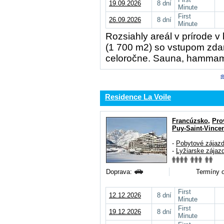
19.09.2026
8 dní
Minute
First
26.09.2026
8 dní
Minute
Rozsiahly areál v prírode v
(1 700 m2) so vstupom zda
celoročne. Sauna, hammam 
Residence La Voile
Francúzsko
,
Pro
Puy-Saint-Vince
-
Pobytové zájaz
-
Lyžiarske zájaz
Doprava:
Termíny o
First
12.12.2026
8 dní
Minute
First
19.12.2026
8 dní
Minute