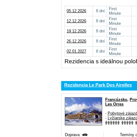
First
05.12.2026
8 dní
Minute
First
12.12.2026
8 dní
Minute
First
19.12.2026
8 dní
Minute
First
26.12.2026
8 dní
Minute
First
02.01.2027
8 dní
Minute
Rezidencia s ideálnou polo
Rezidencia Le Park Des Airelles
Francúzsko
,
Pro
Les Orres
-
Pobytové zájaz
-
Lyžiarske zájaz
Doprava:
Termíny o