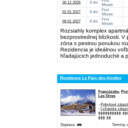
First
26.12.2026
8 dní
Minute
First
02.01.2027
8 dní
Minute
First
09.01.2027
8 dní
Minute
Rozsiahly komplex apartmán
bezprostrednej blízkosti. V
zóna s pestrou ponukou roz
Rezidencia je ideálnou voľ
hľadajúcich jednoduché a p
Residence Le Parc des Airelles
Francúzsko
,
Pro
Les Orres
-
Pobytové zájaz
-
Lyžiarske zájaz
Doprava:
Termíny o