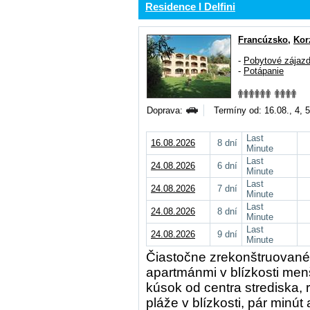
Residence I Delfini
Francúzsko
,
Kor
-
Pobytové zájaz
-
Potápanie
Doprava:
Termíny od: 16.08., 4, 5
Last
16.08.2026
8 dní
Minute
Last
24.08.2026
6 dní
Minute
Last
24.08.2026
7 dní
Minute
Last
24.08.2026
8 dní
Minute
Last
24.08.2026
9 dní
Minute
Čiastočne zrekonštruované 
apartmánmi v blízkosti men
kúsok od centra strediska, 
pláže v blízkosti, pár minú