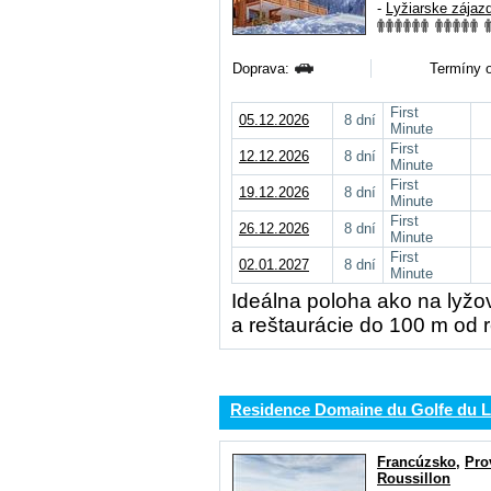
-
Lyžiarske zájaz
Doprava:
Termíny o
First
05.12.2026
8 dní
Minute
First
12.12.2026
8 dní
Minute
First
19.12.2026
8 dní
Minute
First
26.12.2026
8 dní
Minute
First
02.01.2027
8 dní
Minute
Ideálna poloha ako na lyžov
a reštaurácie do 100 m od r
Residence Domaine du Golfe du L
Francúzsko
,
Pro
Roussillon