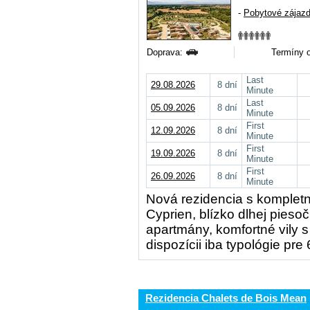
-
Pobytové zájaz
Doprava:
Termíny o
Last
29.08.2026
8 dní
Minute
Last
05.09.2026
8 dní
Minute
First
12.09.2026
8 dní
Minute
First
19.09.2026
8 dní
Minute
First
26.09.2026
8 dní
Minute
Nová rezidencia s kompletný
Cyprien, blízko dlhej pieso
apartmány, komfortné vily 
dispozícii iba typológie pre
Rezidencia Chalets de Bois Mean