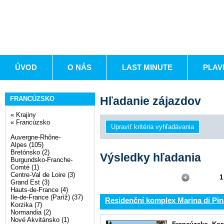
ÚVOD
O NÁS
LAST MINUTE
PLAV
Hľadanie zájazdov
FRANCÚZSKO
«
Krajiny
«
Francúzsko
Auvergne-Rhône-
Alpes (105)
Bretónsko (2)
Výsledky hľadania
Burgundsko-Franche-
Comté (1)
Centre-Val de Loire (3)
1
Grand Est (3)
Hauts-de-France (4)
Ile-de-France (Paríž) (37)
Residenční komplex Marina di Pin
Korzika (7)
Normandia (2)
Nové Akvitánsko (1)