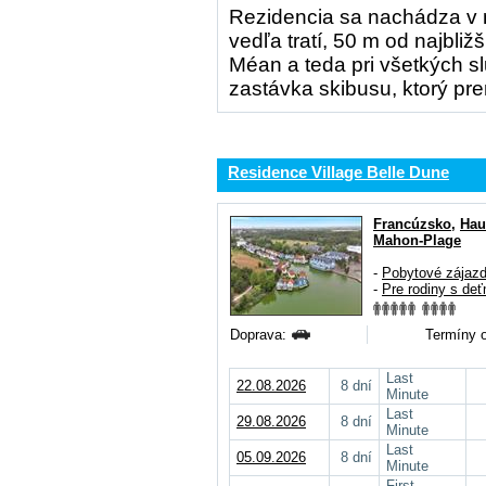
Rezidencia sa nachádza v n
vedľa tratí, 50 m od najbliž
Méan a teda pri všetkých sl
zastávka skibusu, ktorý p
Residence Village Belle Dune
Francúzsko
,
Hau
Mahon-Plage
-
Pobytové zájaz
-
Pre rodiny s deť
Doprava:
Termíny o
Last
22.08.2026
8 dní
Minute
Last
29.08.2026
8 dní
Minute
Last
05.09.2026
8 dní
Minute
First