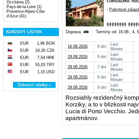
Francúzsko
,
Kor
Occitánia (2)
Pays-de-la-Loire (1)
-
Pobytové zájaz
Provence-Alpes-Côte
d’Azur (41)
KURZOVÝ LÍSTOK
Doprava:
Termíny od: 16.08., 4, 5
EUR
1,96 BGN
Last
16.08.2026
8 dní
Minute
EUR
24,26 CZK
Last
29.08.2026
6 dní
EUR
7,54 HRK
Minute
EUR
55,03 TRY
Last
29.08.2026
7 dní
Minute
EUR
1,15 USD
Last
29.08.2026
8 dní
Minute
Zobraziť všetky »
Last
29.08.2026
9 dní
Minute
Rozsiahly rezidenčný komple
Korziky, a to v blízkosti na
Lucia di Porto Vecchio. Je
apartmánov.