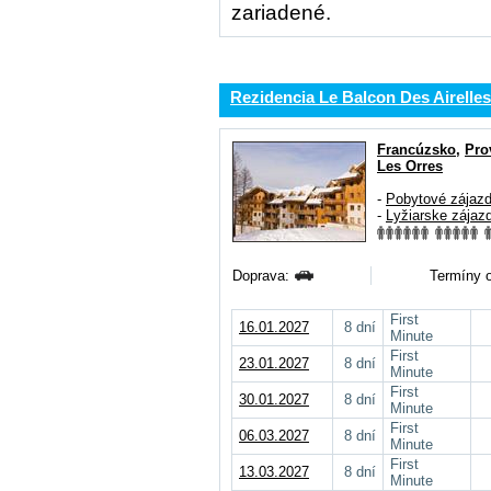
zariadené.
Rezidencia Le Balcon Des Airelles
Francúzsko
,
Pro
Les Orres
-
Pobytové zájaz
-
Lyžiarske zájaz
Doprava:
Termíny o
First
16.01.2027
8 dní
Minute
First
23.01.2027
8 dní
Minute
First
30.01.2027
8 dní
Minute
First
06.03.2027
8 dní
Minute
First
13.03.2027
8 dní
Minute