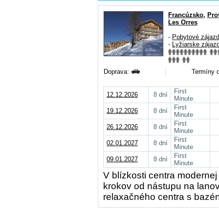
Francúzsko
,
Pro
Les Orres
-
Pobytové zájaz
-
Lyžiarske zájaz
Doprava:
Termíny o
First
12.12.2026
8 dní
Minute
First
19.12.2026
8 dní
Minute
First
26.12.2026
8 dní
Minute
First
02.01.2027
8 dní
Minute
First
09.01.2027
8 dní
Minute
V blízkosti centra modernej
krokov od nástupu na lanov
relaxačného centra s bazé