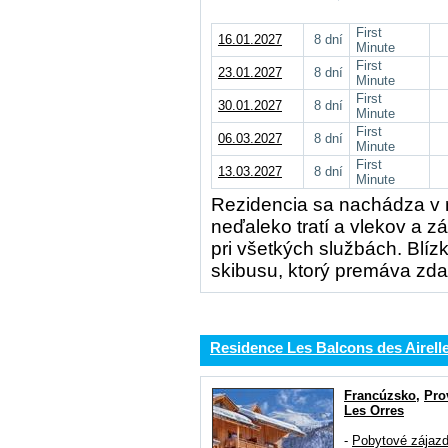
First
16.01.2027
8 dní
Minute
First
23.01.2027
8 dní
Minute
First
30.01.2027
8 dní
Minute
First
06.03.2027
8 dní
Minute
First
13.03.2027
8 dní
Minute
Rezidencia sa nachádza v n
neďaleko tratí a vlekov a z
pri všetkých službách. Blíz
skibusu, ktorý premáva zd
Residence Les Balcons des Airell
Francúzsko
,
Pro
Les Orres
-
Pobytové zájaz