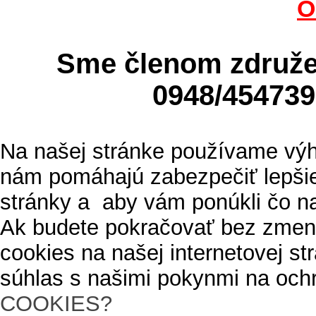
O
Sme členom zdru
0948/4547
Na našej stránke používame výh
nám pomáhajú zabezpečiť lepšie
stránky a aby vám ponúkli čo n
Ak budete pokračovať bez zmen
cookies na našej internetovej s
súhlas s našimi pokynmi na och
COOKIES?