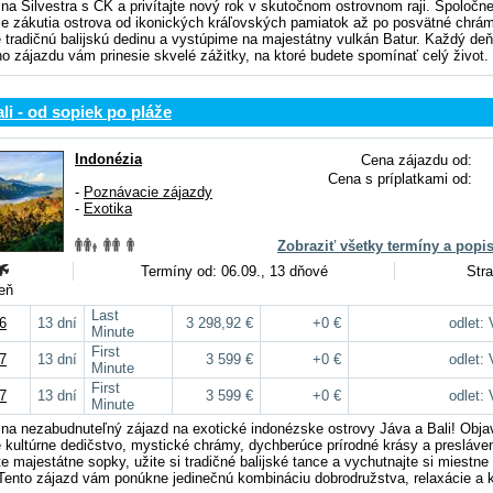
 na Silvestra s CK a privítajte nový rok v skutočnom ostrovnom raji. Spoločn
jšie zákutia ostrova od ikonických kráľovských pamiatok až po posvätné chrá
 tradičnú balijskú dedinu a vystúpime na majestátny vulkán Batur. Každý deň
o zájazdu vám prinesie skvelé zážitky, na ktoré budete spomínať celý život.
li - od sopiek po pláže
Indonézia
Cena zájazdu od:
Cena s príplatkami od:
-
Poznávacie zájazdy
-
Exotika
Zobraziť všetky termíny a popi
Termíny od: 06.09., 13 dňové
Stra
deň
Last
6
13 dní
3 298,92 €
+0 €
odlet:
Minute
First
7
13 dní
3 599 €
+0 €
odlet:
Minute
First
7
13 dní
3 599 €
+0 €
odlet:
Minute
 na nezabudnuteľný zájazd na exotické indonézske ostrovy Jáva a Bali! Obja
e kultúrne dedičstvo, mystické chrámy, dychberúce prírodné krásy a presláve
 majestátne sopky, užite si tradičné balijské tance a vychutnajte si miestne
. Tento zájazd vám ponúkne jedinečnú kombináciu dobrodružstva, relaxácie a 