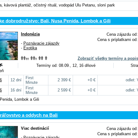
a, kávová plantáž, očistný rituál, vodopád Ulu Petanu, sloní park
e dobrodružstvo: Bali, Nusa Penida, Lombok a Gili
Indonézia
Cena zájazdu od:
Cena s príplatkami od:
-
Poznávacie zájazdy
-
Exotika
Zobraziť všetky termíny a popi
Termíny od: 08.09., 12, 16 dňové
Stra
deň
First
6
12 dní
2 399 €
+0 €
odlet:
Minute
First
6
16 dní
2 599 €
+0 €
odlet:
Minute
 Penida, Lombok a Gili
ráľovstvo a oddych na Bali
Viac destinácií
Cena zájazdu od:
Cena s príplatkami od:
-
Poznávacie zájazdy