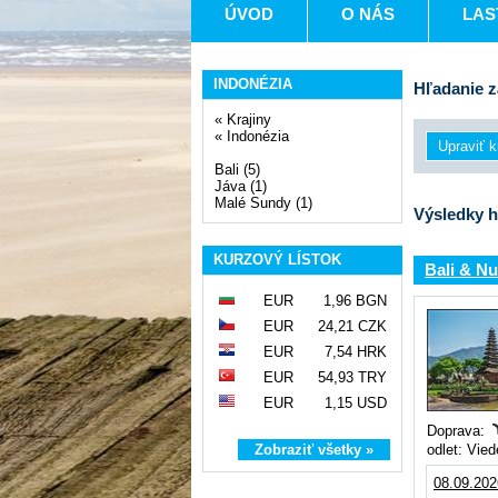
ÚVOD
O NÁS
LAS
INDONÉZIA
Hľadanie z
«
Krajiny
«
Indonézia
Bali (5)
Jáva (1)
Malé Sundy (1)
Výsledky h
KURZOVÝ LÍSTOK
Bali & Nu
EUR
1,96 BGN
EUR
24,21 CZK
EUR
7,54 HRK
EUR
54,93 TRY
EUR
1,15 USD
Doprava:
Zobraziť všetky »
odlet: Vie
08.09.202