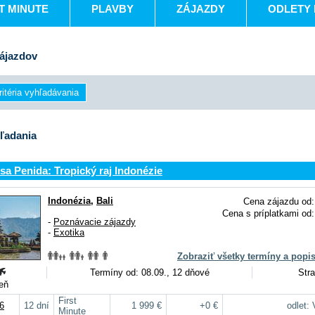
T MINUTE
PLAVBY
ZÁJAZDY
ODLETY 
ájazdov
ľadania
sa Penida: Tropický raj Indonézie
Indonézia
,
Bali
Cena zájazdu od:
Cena s príplatkami od:
-
Poznávacie zájazdy
-
Exotika
Zobraziť všetky termíny a popi
Termíny od: 08.09., 12 dňové
Stra
deň
First
6
12 dní
1 999 €
+0 €
odlet:
Minute