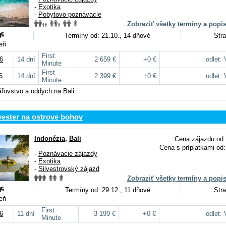
-
Exotika
-
Pobytovo-poznávacie
Zobraziť všetky termíny a popi
Termíny od: 21.10., 14 dňové
Stra
deň
First
6
14 dní
2 659 €
+0 €
odlet:
Minute
First
6
14 dní
2 399 €
+0 €
odlet:
Minute
áľovstvo a oddych na Bali
lvester na ostrove bohov
Indonézia
,
Bali
Cena zájazdu od:
Cena s príplatkami od:
-
Poznávacie zájazdy
-
Exotika
-
Silvestrovský zájazd
Zobraziť všetky termíny a popi
Termíny od: 29.12., 11 dňové
Stra
deň
First
6
11 dní
3 199 €
+0 €
odlet:
Minute