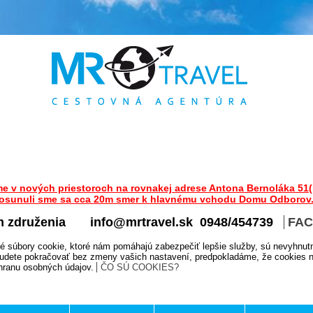
me v nových priestoroch na rovnakej adrese Antona Bernoláka 51(
osunuli sme sa cca 20m smer k hlavnému vchodu Domu Odborov
m združenia
info@mrtravel.sk 0948/454739
FA
é súbory cookie, ktoré nám pomáhajú zabezpečiť lepšie služby, sú nevyhnut
udete pokračovať bez zmeny vašich nastavení, predpokladáme, že cookies na
chranu osobných údajov.
ČO SÚ COOKIES?