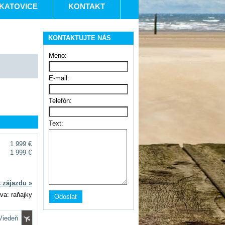
KATOVICE
KONTAKT
KONTAKTUJTE NÁS
Meno:
E-mail:
Telefón:
Text:
1 999 €
1 999 €
s zájazdu »
va: raňajky
 Viedeň