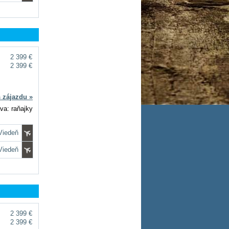
2 399 €
2 399 €
s zájazdu »
va: raňajky
 Viedeň
 Viedeň
2 399 €
2 399 €