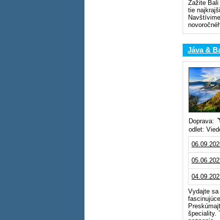
Zažite Bali
tie najkra
Navštívime
novoročnéh
Jáva & Ba
Doprava:
odlet: Vie
06.09.202
05.06.202
04.09.202
Vydajte sa
fascinujúc
Preskúmajte
špeciality