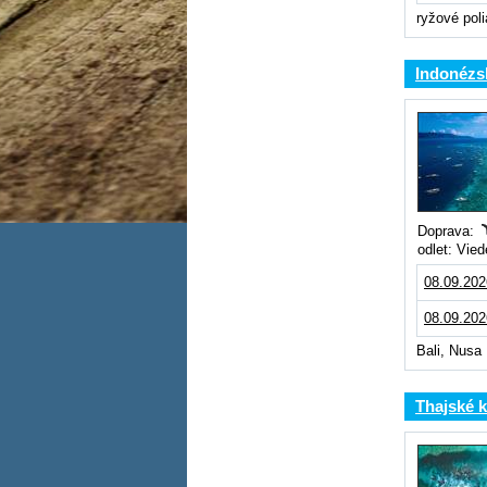
ryžové poli
Indonézsk
Doprava:
odlet: Vie
08.09.202
08.09.202
Bali, Nusa
Thajské k