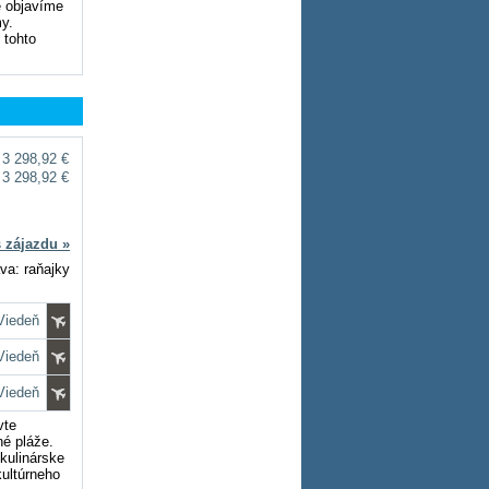
e objavíme
my.
 tohto
3 298,92 €
3 298,92 €
s zájazdu »
va: raňajky
 Viedeň
 Viedeň
 Viedeň
vte
né pláže.
 kulinárske
kultúrneho