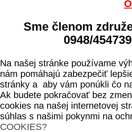
O
Sme členom zdru
0948/4547
Na našej stránke používame výh
nám pomáhajú zabezpečiť lepšie
stránky a aby vám ponúkli čo n
Ak budete pokračovať bez zmen
cookies na našej internetovej s
súhlas s našimi pokynmi na och
COOKIES?