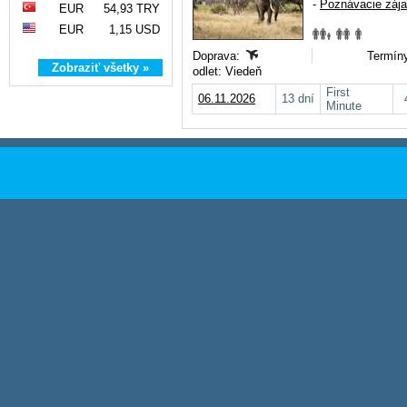
-
Poznávacie záj
EUR
54,93 TRY
EUR
1,15 USD
Doprava:
Termíny
Zobraziť všetky »
odlet: Viedeň
First
06.11.2026
13 dní
Minute