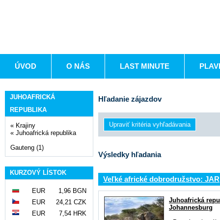
ÚVOD
O NÁS
LAST MINUTE
PLAV
JUHOAFRICKÁ
Hľadanie zájazdov
REPUBLIKA
«
Krajiny
«
Juhoafrická republika
Gauteng (1)
Výsledky hľadania
KURZOVÝ LÍSTOK
Veľké africké dobrodružstvo: JAR
EUR
1,96 BGN
Juhoafrická repu
EUR
24,21 CZK
Johannesburg
EUR
7,54 HRK