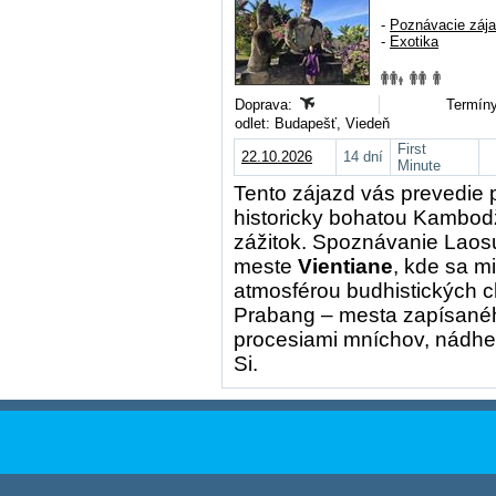
-
Poznávacie záj
-
Exotika
Doprava:
Termíny
odlet: Budapešť, Viedeň
First
22.10.2026
14 dní
Minute
Tento zájazd vás prevedie
historicky bohatou Kambod
zážitok. Spoznávanie Lao
meste
Vientiane
, kde sa m
atmosférou budhistických 
Prabang – mesta zapísan
procesiami mníchov, nádh
Si.