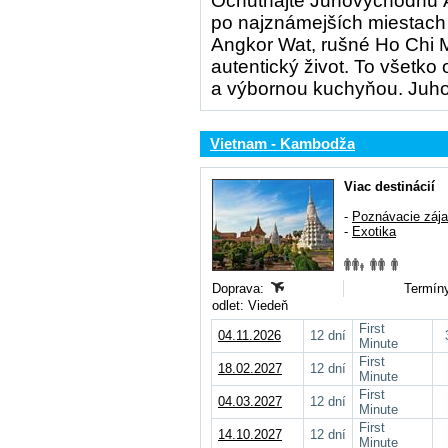
Ochutnajte Juhovýchodnú Áz
po najznámejších miestach
Angkor Wat, rušné Ho Chi M
autentický život. To všetk
a výbornou kuchyňou. Juh
Vietnam - Kambodža
Viac destinácií
-
Poznávacie záj
-
Exotika
Doprava:
Termíny
odlet: Viedeň
First
04.11.2026
12 dní
Minute
First
18.02.2027
12 dní
Minute
First
04.03.2027
12 dní
Minute
First
14.10.2027
12 dní
Minute