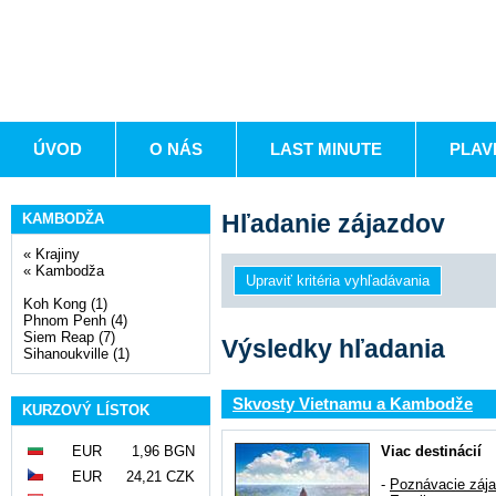
ÚVOD
O NÁS
LAST MINUTE
PLAV
Hľadanie zájazdov
KAMBODŽA
«
Krajiny
«
Kambodža
Koh Kong (1)
Phnom Penh (4)
Siem Reap (7)
Výsledky hľadania
Sihanoukville (1)
Skvosty Vietnamu a Kambodže
KURZOVÝ LÍSTOK
EUR
1,96 BGN
Viac destinácií
EUR
24,21 CZK
-
Poznávacie záj