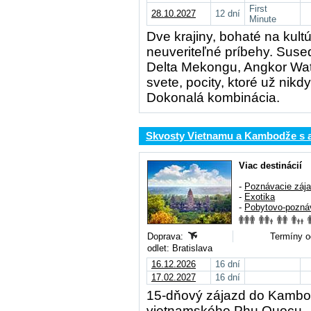
First
28.10.2027
12 dní
Minute
Dve krajiny, bohaté na kultú
neuveriteľné príbehy. Susedi
Delta Mekongu, Angkor Wat,
svete, pocity, ktoré už nik
Dokonalá kombinácia.
Skvosty Vietnamu a Kambodže s al
Viac destinácií
-
Poznávacie záj
-
Exotika
-
Pobytovo-pozná
Doprava:
Termíny o
odlet: Bratislava
16.12.2026
16 dní
17.02.2027
16 dní
15-dňový zájazd do Kambo
vietnamského Phu Quocu.