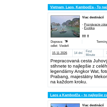
Vietnam, Laos, Kambodža - To naj
Viac destinácií
-
Poznávacie záj
-
Exotika
Doprava:
Termíny
odlet: Viedeň
First
15.11.2026
14 dní
Minute
Prepracovaná cesta Juhový
stihnete to najlepšie z cel
legendárny Angkor Wat, fo
Prabang, majestátny Mekong,
na každom kroku.
Laos a Kambodža – to najlepšie za
Viac destinácií