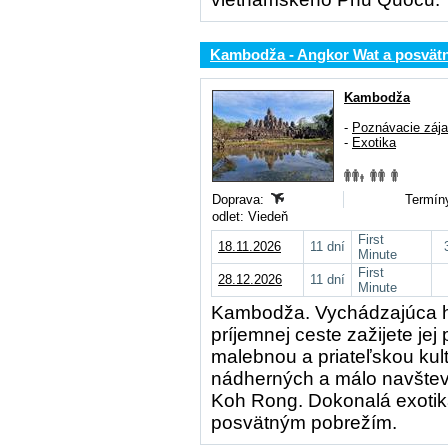
Kambodža - Angkor Wat a posvätn
Kambodža
-
Poznávacie záj
-
Exotika
Doprava:
Termíny
odlet: Viedeň
First
18.11.2026
11 dní
Minute
First
28.12.2026
11 dní
Minute
Kambodža. Vychádzajúca hv
príjemnej ceste zažijete je
malebnou a priateľskou kult
nádherných a málo navštev
Koh Rong. Dokonalá exoti
posvätným pobrežím.