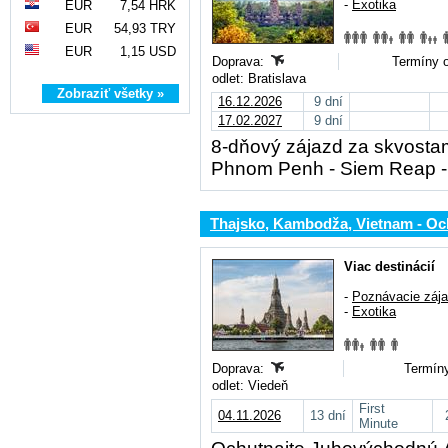
-
Exotika
EUR
7,54 HRK
EUR
54,93 TRY
EUR
1,15 USD
Doprava:
Termíny o
odlet: Bratislava
Zobraziť všetky »
16.12.2026
9 dní
17.02.2027
9 dní
8-dňový zájazd za skvost
Phnom Penh - Siem Reap - 
Thajsko, Kambodža, Vietnam - O
Viac destinácií
-
Poznávacie záj
-
Exotika
Doprava:
Termíny
odlet: Viedeň
First
04.11.2026
13 dní
Minute