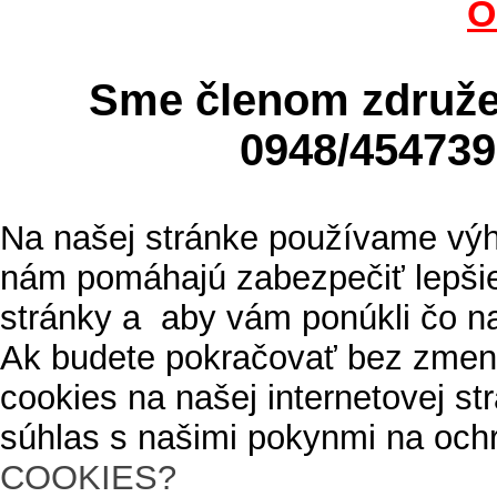
O
Sme členom zdru
0948/4547
Na našej stránke používame výh
nám pomáhajú zabezpečiť lepšie
stránky a aby vám ponúkli čo n
Ak budete pokračovať bez zmen
cookies na našej internetovej s
súhlas s našimi pokynmi na och
COOKIES?