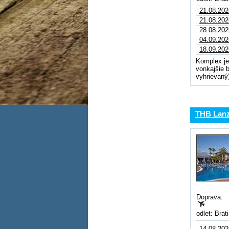
21.08.202
21.08.202
28.08.202
04.09.202
18.09.202
Komplex je 
vonkajšie 
vyhrievaný
THB Lanz
Doprava:
odlet: Brat
14.08.202