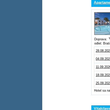
Apartame
Doprava:
odlet: Brat
28.08.202
04.09.202
11.09.202
18.09.202
25.09.202
Hotel sa n
Vitalclas