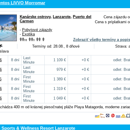
ntos LIVVO Morromar
Kanárske ostrovy
,
Lanzarote
,
Puerto del
Cena zájazdu o
Carmen
Cena s príplatkami o
-
Pobytové zájazdy
-
Exotika
Zobraziť všetky termíny a popi
Termíny od: 28.08., 8 dňové
Strava: a
islava
Last
6
8 dní
1 109 €
+0 €
odlet: Bra
Minute
Last
6
8 dní
979 €
+0 €
odlet: Bra
Minute
First
6
8 dní
1 389 €
+0 €
odlet: Bra
Minute
First
6
8 dní
1 319 €
+0 €
odlet: Bra
Minute
First
6
8 dní
1 049 €
+0 €
odlet: Bra
Minute
achádza 400 m od krásnej piesočnatej pláže Playa Matagorda, moderne zaria
s Sports & Wellness Resort Lanzarote