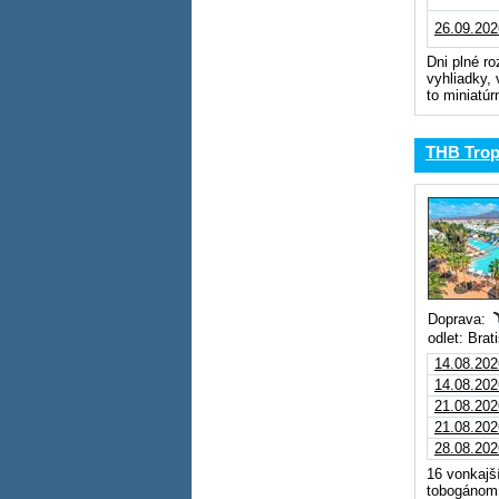
26.09.202
Dni plné r
vyhliadky, 
to miniatúr
THB Tropi
Doprava:
odlet: Brat
14.08.202
14.08.202
21.08.202
21.08.202
28.08.202
16 vonkajš
tobogánom 