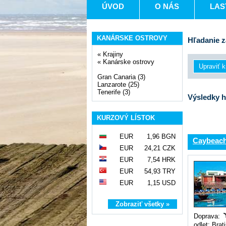
ÚVOD
O NÁS
LAS
KANÁRSKE OSTROVY
Hľadanie z
«
Krajiny
«
Kanárske ostrovy
Gran Canaria (3)
Lanzarote (25)
Tenerife (3)
Výsledky h
KURZOVÝ LÍSTOK
EUR
1,96 BGN
Caybeac
EUR
24,21 CZK
EUR
7,54 HRK
EUR
54,93 TRY
EUR
1,15 USD
Zobraziť všetky »
Doprava:
odlet: Brat