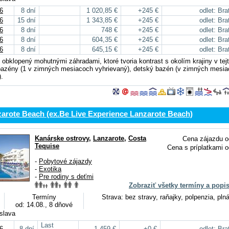
6
8 dní
1 020,85 €
+245 €
odlet: Bra
6
15 dní
1 343,85 €
+245 €
odlet: Bra
6
8 dní
748 €
+245 €
odlet: Bra
6
8 dní
604,35 €
+245 €
odlet: Bra
6
8 dní
645,15 €
+245 €
odlet: Bra
obklopený mohutnými záhradami, ktoré tvoria kontrast s okolím krajiny v tejto
bazény (1 v zimných mesiacoch vyhrievaný), detský bazén (v zimných mesi
).
arote Beach (ex.Be Live Experience Lanzarote Beach)
Kanárske ostrovy
,
Lanzarote
,
Costa
Cena zájazdu o
Tequise
Cena s príplatkami o
-
Pobytové zájazdy
-
Exotika
-
Pre rodiny s deťmi
Zobraziť všetky termíny a popi
Termíny
Strava: bez stravy, raňajky, polpenzia, plná
od: 14.08., 8 dňové
islava
Last
6
8 dní
1 459 €
+0 €
odlet: Bra