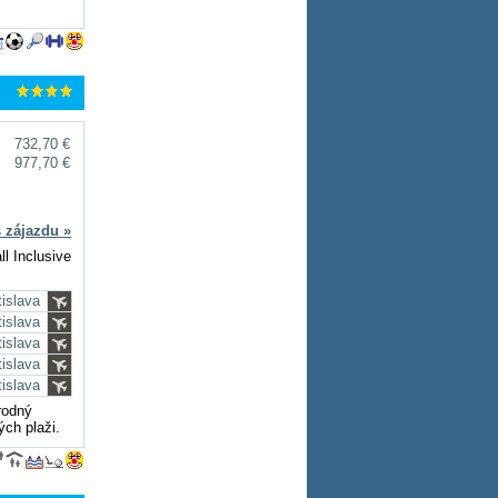
732,70 €
977,70 €
s zájazdu »
ll Inclusive
tislava
tislava
tislava
tislava
tislava
rodný
ých plaži.