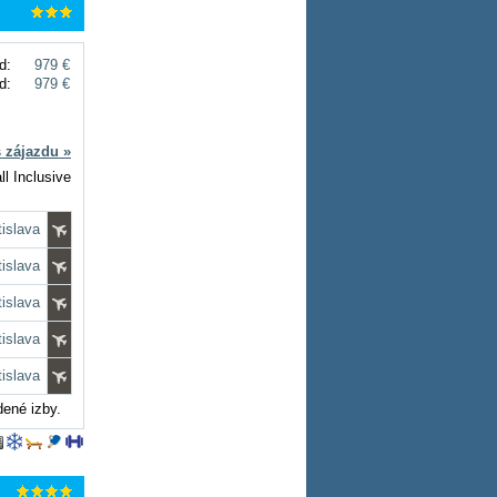
d:
979 €
d:
979 €
s zájazdu »
ll Inclusive
tislava
tislava
tislava
tislava
tislava
dené izby.