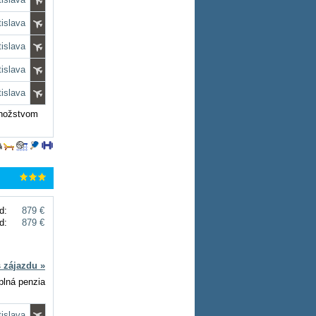
tislava
tislava
tislava
tislava
množstvom
d:
879 €
d:
879 €
s zájazdu »
 plná penzia
tislava