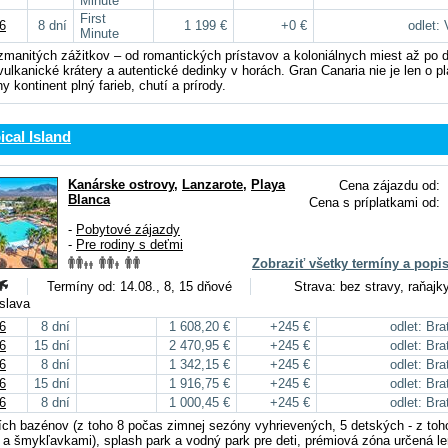
Minute
First
6
8 dní
1 199 €
+0 €
odlet:
Minute
ozmanitých zážitkov – od romantických prístavov a koloniálnych miest až po 
vulkanické krátery a autentické dedinky v horách. Gran Canaria nie je len o p
ny kontinent plný farieb, chutí a prírody.
cal Island
Kanárske ostrovy
,
Lanzarote
,
Playa
Cena zájazdu od:
Blanca
Cena s príplatkami od:
-
Pobytové zájazdy
-
Pre rodiny s deťmi
Zobraziť všetky termíny a popi
Termíny od: 14.08., 8, 15 dňové
Strava: bez stravy, raňajk
islava
6
8 dní
1 608,20 €
+245 €
odlet: Bra
6
15 dní
2 470,95 €
+245 €
odlet: Bra
6
8 dní
1 342,15 €
+245 €
odlet: Bra
6
15 dní
1 916,75 €
+245 €
odlet: Bra
6
8 dní
1 000,45 €
+245 €
odlet: Bra
ích bazénov (z toho 8 počas zimnej sezóny vyhrievených, 5 detských - z toh
a šmykľavkami), splash park a vodný park pre deti, prémiová zóna určená le