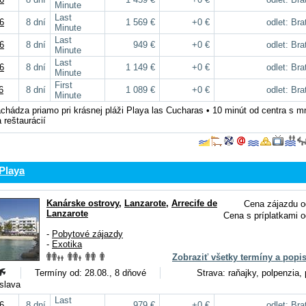
Minute
Last
6
8 dní
1 569 €
+0 €
odlet: Bra
Minute
Last
6
8 dní
949 €
+0 €
odlet: Bra
Minute
Last
6
8 dní
1 149 €
+0 €
odlet: Bra
Minute
First
6
8 dní
1 089 €
+0 €
odlet: Bra
Minute
achádza priamo pri krásnej pláži Playa las Cucharas • 10 minút od centra s 
 reštaurácií
Playa
Kanárske ostrovy
,
Lanzarote
,
Arrecife de
Cena zájazdu o
Lanzarote
Cena s príplatkami o
-
Pobytové zájazdy
-
Exotika
Zobraziť všetky termíny a popi
Termíny od: 28.08., 8 dňové
Strava: raňajky, polpenzia,
islava
Last
6
8 dní
979 €
+0 €
odlet: Bra