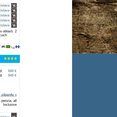
tislava
tislava
tislava
tislava
tislava
 oblasti. 2
acoch
d:
849 €
d:
849 €
s zájazdu »
 penzia, all
Inclusive
tislava