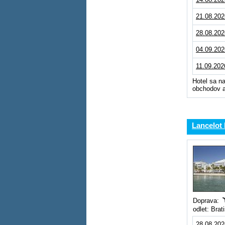
21.08.202
28.08.202
04.09.202
11.09.202
Hotel sa n
obchodov a
Lancelot 
Doprava:
odlet: Brat
28.08.202