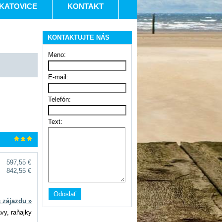
KATOVICE
KONTAKT
KONTAKTUJTE NÁS
Meno:
E-mail:
Telefón:
Text:
597,55 €
842,55 €
s zájazdu »
avy, raňajky