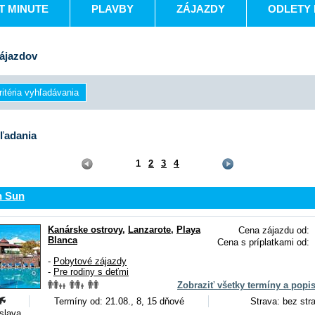
T MINUTE
PLAVBY
ZÁJAZDY
ODLETY 
ájazdov
ľadania
1
2
3
4
h Sun
Kanárske ostrovy
,
Lanzarote
,
Playa
Cena zájazdu od:
Blanca
Cena s príplatkami od:
-
Pobytové zájazdy
-
Pre rodiny s deťmi
Zobraziť všetky termíny a popi
Termíny od: 21.08., 8, 15 dňové
Strava: bez str
islava