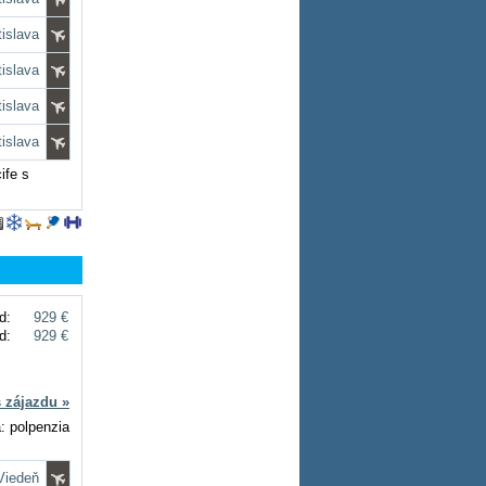
tislava
tislava
tislava
tislava
ife s
d:
929 €
d:
929 €
s zájazdu »
: polpenzia
 Viedeň