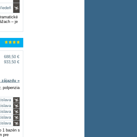
 Viedeň
dramatické
lážach – je
688,50 €
933,50 €
s zájazdu »
y, polpenzia
tislava
tislava
tislava
tislava
tislava
o 1 bazén s
n pre