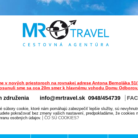
me v nových priestoroch na rovnakej adrese Antona Bernoláka 51(
osunuli sme sa cca 20m smer k hlavnému vchodu Domu Odborov
m združenia
info@mrtravel.sk 0948/454739
FA
é súbory cookie, ktoré nám pomáhajú zabezpečiť lepšie služby, sú nevyhnut
udete pokračovať bez zmeny vašich nastavení, predpokladáme, že cookies na
chranu osobných údajov.
ČO SÚ COOKIES?