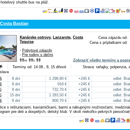
hotelový shuttle bus na pláž.
 Costa Bastian
Kanárske ostrovy
,
Lanzarote
,
Costa
Cena zájazdu od:
Tequise
Cena s príplatkami od:
-
Pobytové zájazdy
-
Pre rodiny s deťmi
Zobraziť všetky termíny a popi
Termíny od: 14.08., 8, 15 dňové
Strava: raňajky, polpenzia, a
islava
6
8 dní
1 298,80 €
+245 €
odlet: Bra
6
8 dní
918 €
+245 €
odlet: Bra
6
8 dní
732,70 €
+245 €
odlet: Bra
6
15 dní
1 283,50 €
+245 €
odlet: Bra
6
8 dní
800,70 €
+245 €
odlet: Bra
lice s rešturáciami, kaviarničkami, barmi a nákupnými možnosťami, medziná
ogram pre deti a dospelých, detský klub. V okolí niekoľko pekných piesočnat