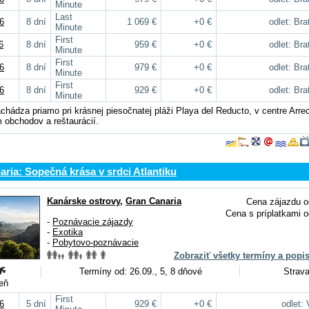
Minute
Last
6
8 dní
1 069 €
+0 €
odlet: Bra
Minute
First
6
8 dní
959 €
+0 €
odlet: Bra
Minute
First
6
8 dní
979 €
+0 €
odlet: Bra
Minute
First
6
8 dní
929 €
+0 €
odlet: Bra
Minute
chádza priamo pri krásnej piesočnatej pláži Playa del Reducto, v centre Arrec
obchodov a reštaurácií.
ria: Sopečná krása v srdci Atlantiku
Kanárske ostrovy
,
Gran Canaria
Cena zájazdu o
Cena s príplatkami o
-
Poznávacie zájazdy
-
Exotika
-
Pobytovo-poznávacie
Zobraziť všetky termíny a popi
Termíny od: 26.09., 5, 8 dňové
Strava
deň
First
6
5 dní
929 €
+0 €
odlet: