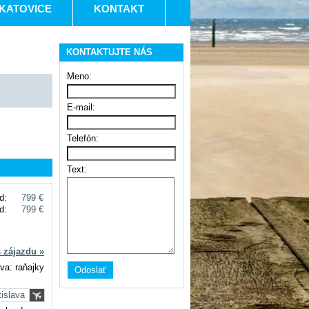
KATOVICE
KONTAKT
KONTAKTUJTE NÁS
Meno:
E-mail:
Telefón:
Text:
d:
799 €
d:
799 €
s zájazdu »
va: raňajky
tislava