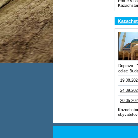
Poďte s na
Kazachstan
Kazachsta
Doprava:
odlet: Bud
19.08.202
24.09.202
20.05.202
Kazachstan
obyvateľov,