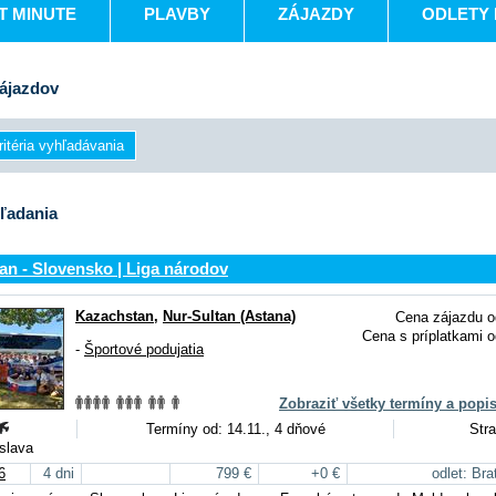
T MINUTE
PLAVBY
ZÁJAZDY
ODLETY 
ájazdov
ľadania
an - Slovensko | Liga národov
Kazachstan
,
Nur-Sultan (Astana)
Cena zájazdu o
Cena s príplatkami o
-
Športové podujatia
Zobraziť všetky termíny a popi
Termíny od: 14.11., 4 dňové
Stra
islava
6
4 dni
799 €
+0 €
odlet: Bra