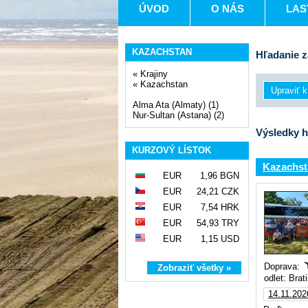
ÚVOD
O NÁS
LAS
KAZACHSTAN
Hľadanie z
«
Krajiny
«
Kazachstan
Alma Ata (Almaty) (1)
Nur-Sultan (Astana) (2)
Výsledky h
KURZOVÝ LÍSTOK
Kazachst
EUR
1,96 BGN
EUR
24,21 CZK
EUR
7,54 HRK
EUR
54,93 TRY
EUR
1,15 USD
Doprava:
Zobraziť všetky »
odlet: Brat
14.11.202