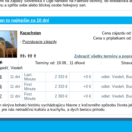
mi na zápasy Slovenska v Lige národov na Faerské ostrovy, do Moldavska a
u a splňte sebe alebo blízkej osobe hokejový sen.
n to najlepšie za 10 dní
Kazachstan
Cena zájazdu od:
Cena s príplatkami od:
-
Poznávacie zájazdy
Zobraziť všetky termíny a popi
Termíny od: 19.08., 11 dňové
Strava
apešť, Viedeň
Last
6
11 dní
2 333 €
+0 €
odlet: Viedeň, Bu
Minute
First
6
11 dní
2 333 €
+0 €
odlet: Viedeň, Bu
Minute
First
7
11 dní
2 393 €
+0 €
odlet: Viedeň, Bu
Minute
 skrýva bohatú históriu vychádzajúcu hlavne z kočovného spôsobu života je
 pre nás netradičnú kultúru a kuchyňu, a dych berúcu prírodu.