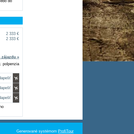
lebo do
2 333 €
2 333 €
s zájazdu »
: polpenzia
dapešť
dapešť
dapešť
ho
Generované systémom
ProfiTour