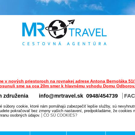
me v nových priestoroch na rovnakej adrese Antona Bernoláka 51(
osunuli sme sa cca 20m smer k hlavnému vchodu Domu Odborov
m združenia
info@mrtravel.sk 0948/454739
FA
é súbory cookie, ktoré nám pomáhajú zabezpečiť lepšie služby, sú nevyhnut
udete pokračovať bez zmeny vašich nastavení, predpokladáme, že cookies na
chranu osobných údajov.
ČO SÚ COOKIES?