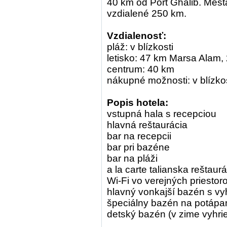
40 km od Port Ghalib. Mest
vzdialené 250 km.
Vzdialenosť:
pláž: v blízkosti
letisko: 47 km Marsa Alam
centrum: 40 km
nákupné možnosti: v blízkos
Popis hotela:
vstupná hala s recepciou
hlavná reštaurácia
bar na recepcii
bar pri bazéne
bar na pláži
a la carte talianska reštaur
Wi-Fi vo verejných priesto
hlavný vonkajší bazén s 
špeciálny bazén na potápa
detský bazén (v zime vyhri