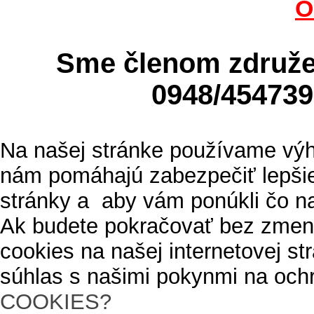
O
Sme členom zdru
0948/4547
Na našej stránke používame výh
nám pomáhajú zabezpečiť lepšie
stránky a aby vám ponúkli čo n
Ak budete pokračovať bez zmen
cookies na našej internetovej s
súhlas s našimi pokynmi na och
COOKIES?