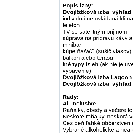
Popis izby:
Dvojlôžková izba, výhľad
individuálne ovládaná klima
telefón
TV so satelitným príjmom
súprava na prípravu kávy a
minibar
kúpeľňa/WC (sušič vlasov)
balkón alebo terasa
Iné typy izieb
(ak nie je u
vybavenie)
Dvojlôžková izba Lagoon 
Dvojlôžková izba, výhľad
Rady:
All Inclusive
Raňajky, obedy a večere f
Neskoré raňajky, neskorá 
Cez deň ľahké občerstvenie,
Vybrané alkoholické a neal