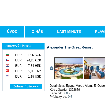
ÚVOD
O NÁS
LAST MINUTE
PLAV
KURZOVÝ LÍSTOK
Alexander The Great Resort
EUR
1,96 BGN
EUR
24,26 CZK
EUR
7,54 HRK
EUR
55,03 TRY
EUR
1,15 USD
Destinácia:
Egypt
,
Marsa Alam
,
El Qusei
Zobraziť všetky »
Kód zájazdu: 1322679
Cena od:
608 €
Príplatky od:
0 €