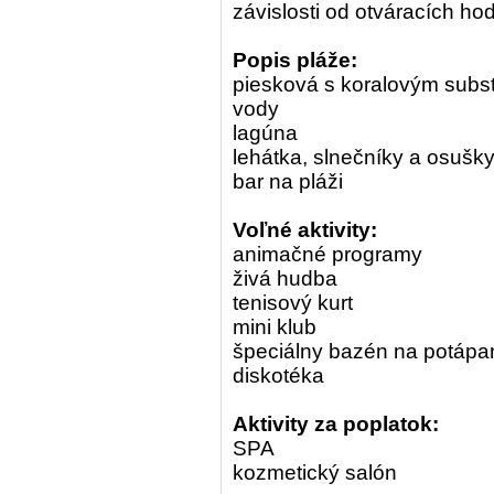
závislosti od otváracích hod
Popis pláže:
piesková s koralovým subs
vody
lagúna
lehátka, slnečníky a osušk
bar na pláži
Voľné aktivity:
animačné programy
živá hudba
tenisový kurt
mini klub
špeciálny bazén na potápa
diskotéka
Aktivity za poplatok:
SPA
kozmetický salón