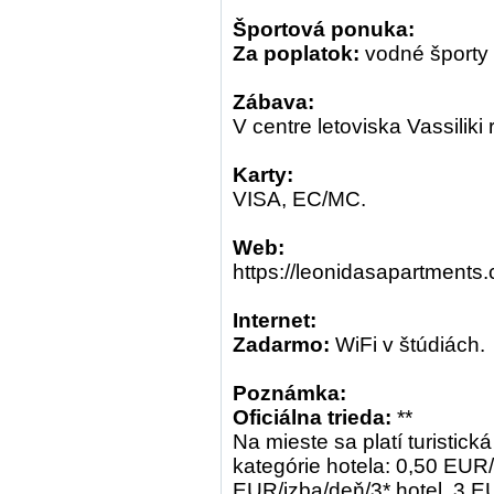
Športová ponuka:
Za poplatok:
vodné športy n
Zábava:
V centre letoviska Vassiliki 
Karty:
VISA, EC/MC.
Web:
https://leonidasapartments
Internet:
Zadarmo:
WiFi v štúdiách.
Poznámka:
Oficiálna trieda:
**
Na mieste sa platí turistick
kategórie hotela: 0,50 EUR/i
EUR/izba/deň/3* hotel, 3 EU