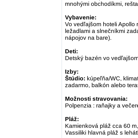
mnohými obchodíkmi, rešta
Vybavenie:
Vo vedľajšom hoteli Apollo 
ležadlami a slnečníkmi zad
nápojov na bare).
Deti:
Detský bazén vo vedľajšom 
Izby:
Štúdio:
kúpeľňa/WC, klimat
zadarmo, balkón alebo tera
Možnosti stravovania:
Polpenzia : raňajky a večere
Pláž:
Kamienková pláž cca 60 m, 
Vassiliki hlavná pláž s lehá