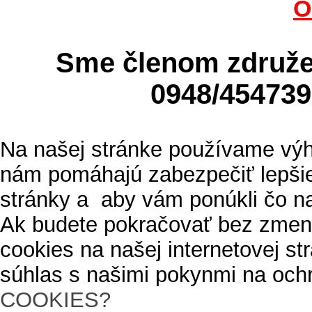
O
Sme členom zdru
0948/4547
Na našej stránke používame výh
nám pomáhajú zabezpečiť lepšie
stránky a aby vám ponúkli čo n
Ak budete pokračovať bez zmen
cookies na našej internetovej s
súhlas s našimi pokynmi na och
COOKIES?