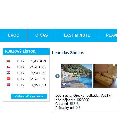
ÚVOD
O NÁS
LAST MINUTE
PLAV
KURZOVÝ LÍSTOK
Leonidas Studios
EUR
1,96 BGN
EUR
24,20 CZK
EUR
7,54 HRK
EUR
54,76 TRY
EUR
1,15 USD
Destinácia:
Grécko
,
Lefkada
,
Vasiliki
Zobraziť všetky »
Kód zájazdu: 1323900
Cena od:
566 €
Príplatky od:
0 €