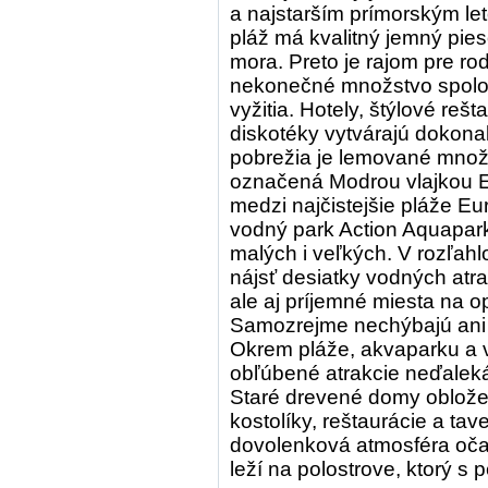
a najstarším prímorským l
pláž má kvalitný jemný pie
mora. Preto je rajom pre r
nekonečné množstvo spolo
vyžitia. Hotely, štýlové reš
diskotéky vytvárajú dokonal
pobrežia je lemované množs
označená Modrou vlajkou E
medzi najčistejšie pláže E
vodný park Action Aquapar
malých i veľkých. V rozľah
nájsť desiatky vodných atra
ale aj príjemné miesta na 
Samozrejme nechýbajú ani s
Okrem pláže, akvaparku a v
obľúbené atrakcie neďaleká
Staré drevené domy obložen
kostolíky, reštaurácie a ta
dovolenková atmosféra očari
leží na polostrove, ktorý s 