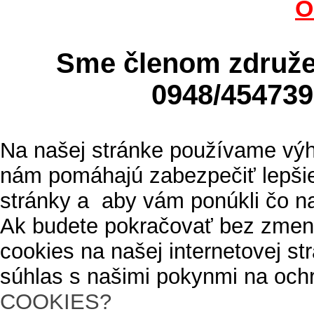
O
Sme členom zdru
0948/4547
Na našej stránke používame výh
nám pomáhajú zabezpečiť lepšie
stránky a aby vám ponúkli čo n
Ak budete pokračovať bez zmen
cookies na našej internetovej s
súhlas s našimi pokynmi na och
COOKIES?