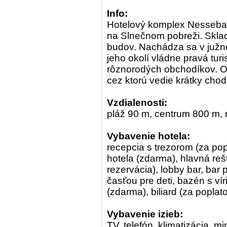
Info:
Hotelový komplex Nessebar
na Slnečnom pobreži. Skla
budov. Nachádza sa v južne
jeho okolí vládne pravá tu
rôznorodých obchodíkov. Od
cez ktorú vedie krátky chod
Vzdialenosti:
pláž 90 m, centrum 800 m, 
Vybavenie hotela:
recepcia s trezorom (za pop
hotela (zdarma), hlavná rešt
rezervácia), lobby bar, bar
časťou pre deti, bazén s ví
(zdarma), biliard (za poplat
Vybavenie izieb:
TV, telefón, klimatizácia, m