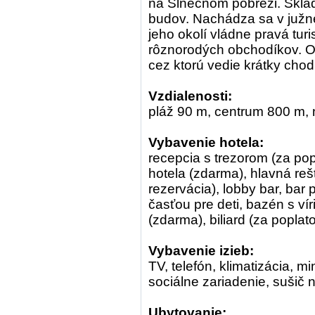
na Slnečnom pobreži. Skla
budov. Nachádza sa v južne
jeho okolí vládne pravá tu
rôznorodých obchodíkov. Od
cez ktorú vedie krátky chod
Vzdialenosti:
pláž 90 m, centrum 800 m, 
Vybavenie hotela:
recepcia s trezorom (za pop
hotela (zdarma), hlavná rešt
rezervácia), lobby bar, bar
časťou pre deti, bazén s ví
(zdarma), biliard (za poplat
Vybavenie izieb:
TV, telefón, klimatizácia, m
sociálne zariadenie, sušič 
Ubytovanie: