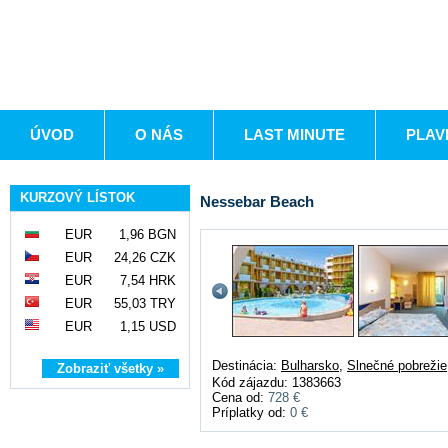
ÚVOD
O NÁS
LAST MINUTE
PLAV
KURZOVÝ LÍSTOK
Nessebar Beach
EUR
1,96 BGN
EUR
24,26 CZK
EUR
7,54 HRK
EUR
55,03 TRY
EUR
1,15 USD
Destinácia:
Bulharsko
,
Slnečné pobrežie
Zobraziť všetky »
Kód zájazdu: 1383663
Cena od:
728 €
Príplatky od:
0 €