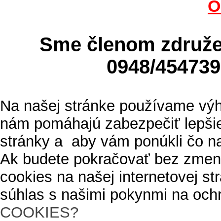
O
Sme členom zdru
0948/4547
Na našej stránke používame výh
nám pomáhajú zabezpečiť lepšie
stránky a aby vám ponúkli čo n
Ak budete pokračovať bez zmen
cookies na našej internetovej s
súhlas s našimi pokynmi na och
COOKIES?