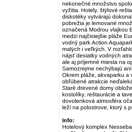
nekonečné množstvo spolo
vyžitia. Hotely, štýlové reš
diskotéky vytvárajú dokonal
pobrežia je lemované množs
označená Modrou vlajkou E
medzi najčistejšie pláže E
vodný park Action Aquapar
malých i veľkých. V rozľah
nájsť desiatky vodných atra
ale aj príjemné miesta na 
Samozrejme nechýbajú ani s
Okrem pláže, akvaparku a v
obľúbené atrakcie neďaleká
Staré drevené domy obložen
kostolíky, reštaurácie a ta
dovolenková atmosféra očari
leží na polostrove, ktorý s 
Info:
Hotelový komplex Nessebar