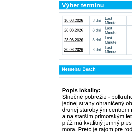
Výber termínu
Last
16.08.2026
8 dní
Minute
Last
28.08.2026
8 dní
Minute
Last
28.08.2026
8 dní
Minute
Last
30.08.2026
8 dní
Minute
Nessebar Beach
Popis lokality:
Slnečné pobrežie - polkruhov
jednej strany ohraničený ob
druhej starobylým centrom 
a najstarším prímorským l
pláž má kvalitný jemný pie
mora. Preto je rajom pre r