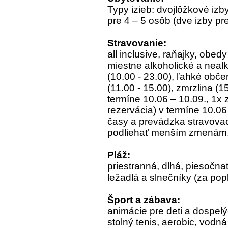
Typy izieb: dvojlôžkové izby
pre 4 – 5 osôb (dve izby pr
Stravovanie:
all inclusive, raňajky, obed
miestne alkoholické a nealk
(10.00 - 23.00), ľahké obče
(11.00 - 15.00), zmrzlina (15
termíne 10.06 – 10.09., 1x 
rezervácia) v termíne 10.06 
časy a prevádzka stravova
podliehať menším zmenám
Pláž:
priestranná, dlhá, piesočn
ležadlá a slnečníky (za pop
Šport a zábava:
animácie pre deti a dospelýc
stolný tenis, aerobic, vodn